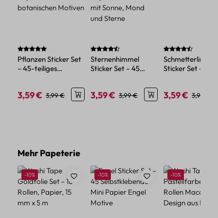
Durchschnittliche Bewertung von 5 von 5 Sternen
Durchschnittliche Bewertung von 4.86 vo
Durchschnittlich
Pflanzen Sticker Set
Sternenhimmel
Schmetterlinge
– 45-teiliges
Sticker Set – 45
Sticker Set – 45-
Papierdekor mit
Papier Mini-Sticker
teilig, Papier,
botanischen Motiven
mit Sonne, Mond und
verschiedene Fa
3,59 €
3,59 €
3,59 €
Verkaufspreis:
Regulärer Preis:
Verkaufspreis:
Regulärer Preis:
Verkaufspreis:
Reguläre
3,99 €
3,99 €
3,99 €
Sterne
Produktgalerie überspringen
Mehr Papeterie
Rabatt
Rabatt
Rabatt
-10%
-10%
-10%