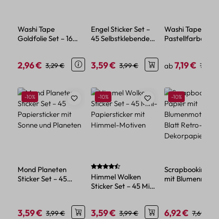
Washi Tape
Engel Sticker Set –
Washi Tape Set
Goldfolie Set – 16
45 Selbstklebende
Pastellfarben – 1
Rollen, Papier, 15 mm
Mini Papier Engel
Rollen Macaron
x 5 m
Motive
Design aus Papie
2,96 €
3,59 €
7,19 €
Verkaufspreis:
Regulärer Preis:
Verkaufspreis:
Regulärer Preis:
Verkaufspreis:
Regulä
3,29 €
3,99 €
ab
7,99 €
Produktgalerie überspringen
Rabatt
Rabatt
Rabatt
-10%
-10%
-10%
Durchschnittliche Bewertung von 4.88 vo
Mond Planeten
Scrapbooking Pa
Himmel Wolken
Sticker Set – 45
mit Blumenmoti
Sticker Set – 45 Mini-
Papiersticker mit
– 60 Blatt Retro-
Papiersticker mit
Sonne und Planeten
Dekorpapier Set
Himmel-Motiven
3,59 €
3,59 €
6,92 €
Verkaufspreis:
Regulärer Preis:
Verkaufspreis:
Regulärer Preis:
Verkaufspreis:
Regulärer
3,99 €
3,99 €
7,69 €