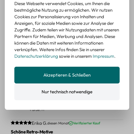
Schöne Motive
Diese Webseite verwendet Cookies, um Ihnen die
Die Sticker passen gut zu meinen Büchern, würde sie
bestmögliche Nutzung zu ermöglichen. Wir nutzen
wieder kaufen.
Cookies zur Personalisierung von Inhalten und
Anzeigen, für soziale Medien sowie zur Analyse der
BEWERTETER ARTIKEL
Zugriffe. Zudem teilen wir Nutzungsdaten mit unseren
Retro Blumen Sticker Set – 45 Stück mit 15
Partnern für Medien, Werbung und Analysen. Diese
verschiedene Motive
können die Daten mit weiteren Informationen
Farbe: F
verknüpfen. Weitere Infos finden Sie in unserer
Datenschutzerklärung
sowie in unserem
Impressum
.
Durchschnittliche Bewertung von 5 von 5 Sternen
Erika G.
diesen Monat
Verifizierter Kauf
Tolle Sticker
Schöne Deko-Teile für meine Bücher, es passt zu meinem
Akzeptieren & Schließen
Stiel.
BEWERTETER ARTIKEL
Nur technisch notwendige
Retro Sticker Scrapbooking Set – Mix aus
Labels, Blumen und Figuren
Farbe: H
Durchschnittliche Bewertung von 5 von 5 Sternen
Erika G.
diesen Monat
Verifizierter Kauf
Schöne Retro-Motive