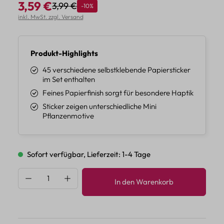
3,59 €
3,99 €
Rabatt
-10%
Regulärer Preis:
Verkaufspreis:
inkl. MwSt. zzgl. Versand
Produkt-Highlights
45 verschiedene selbstklebende Papiersticker
im Set enthalten
Feines Papierfinish sorgt für besondere Haptik
Sticker zeigen unterschiedliche Mini
Pflanzenmotive
Sofort verfügbar, Lieferzeit: 1-4 Tage
Produkt Anzahl: Gib den gewünschten Wert 
In den Warenkorb