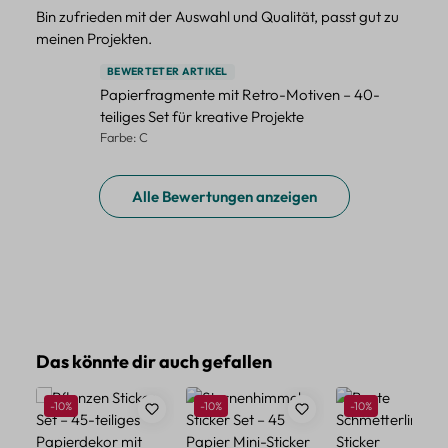
Bin zufrieden mit der Auswahl und Qualität, passt gut zu
meinen Projekten.
BEWERTETER ARTIKEL
Papierfragmente mit Retro-Motiven – 40-
teiliges Set für kreative Projekte
Farbe: C
Alle Bewertungen anzeigen
Produktgalerie überspringen
Das könnte dir auch gefallen
Rabatt
Rabatt
Rabatt
-10%
-10%
-10%