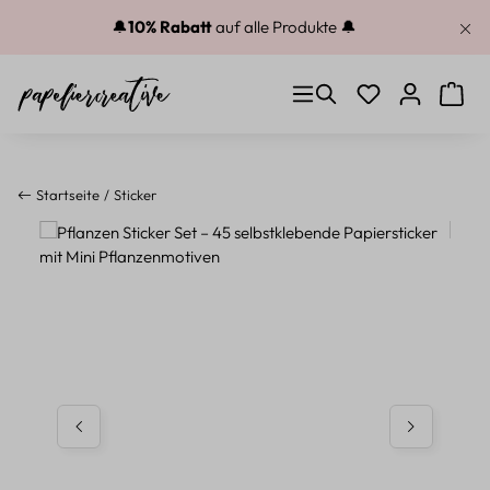
Zum Hauptinhalt springen
🔔
10% Rabatt
auf alle Produkte 🔔
Du hast 0 Produkt
Warenk
Startseite
Sticker
Bildergalerie überspringen