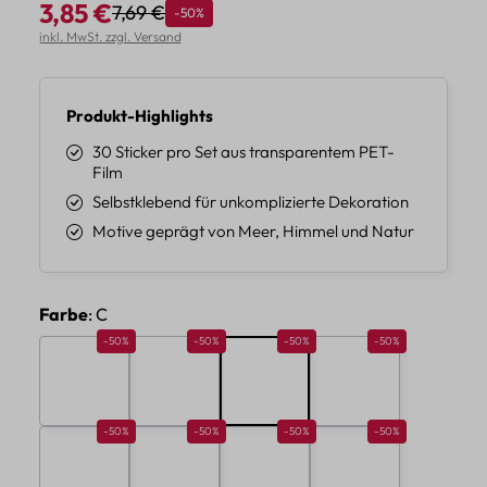
3,85 €
7,69 €
Rabatt
-50%
Regulärer Preis:
Verkaufspreis:
inkl. MwSt. zzgl. Versand
Produkt-Highlights
30 Sticker pro Set aus transparentem PET-
Film
Selbstklebend für unkomplizierte Dekoration
Motive geprägt von Meer, Himmel und Natur
auswählen
Farbe
: C
Rabatt 50%
Rabatt 50%
Rabatt 50%
Rabatt 50%
-50%
-50%
-50%
-50%
A
B
C
D
Rabatt 50%
Rabatt 50%
Rabatt 50%
Rabatt 50%
-50%
-50%
-50%
-50%
E
F
G
H