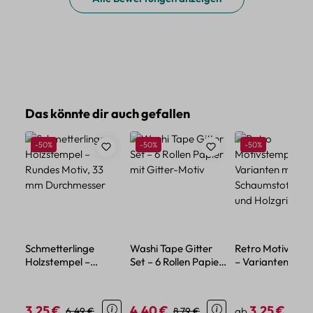
Produktgalerie überspringen
Das könnte dir auch gefallen
Rabatt
Rabatt
Rabatt
-50%
-50%
-50%
Schmetterlinge
Washi Tape Gitter
Retro Motivstem
Holzstempel –
Set – 6 Rollen Papier
– Varianten mit
Rundes Motiv, 33
mit Gitter-Motiv
Schaumstoffrüc
mm Durchmesser
und Holzgriff
3,25 €
4,40 €
3,25 €
Verkaufspreis:
Regulärer Preis:
Verkaufspreis:
Regulärer Preis:
Regulärer Preis:
Regul
6,49 €
8,79 €
ab
6,49