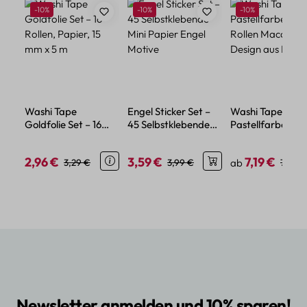
Produktgalerie überspringen
Rabatt
Rabatt
Rabatt
-10%
-10%
-10%
Washi Tape
Engel Sticker Set –
Washi Tape Set
Goldfolie Set – 16
45 Selbstklebende
Pastellfarben – 1
Rollen, Papier, 15 mm
Mini Papier Engel
Rollen Macaron
x 5 m
Motive
Design aus Papie
2,96 €
3,59 €
7,19 €
Verkaufspreis:
Regulärer Preis:
Verkaufspreis:
Regulärer Preis:
Verkaufspreis:
Regulä
3,29 €
3,99 €
ab
7,99 €
Newsletter anmelden und 10% sparen!