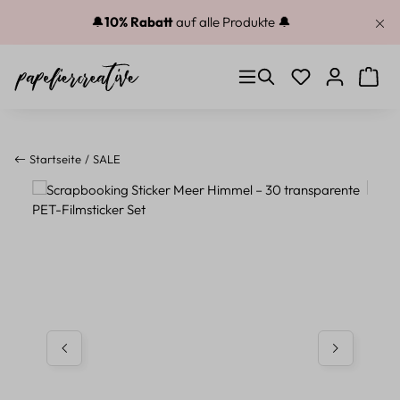
Zum Hauptinhalt springen
🔔
10% Rabatt
auf alle Produkte 🔔
Du hast 0 Produkt
Warenk
Startseite
SALE
Bildergalerie überspringen