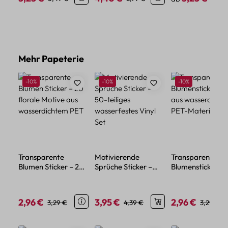
Produktgalerie überspringen
Mehr Papeterie
Rabatt
Rabatt
Rabatt
-10%
-10%
-10%
Transparente
Motivierende
Transparente
Blumen Sticker – 20
Sprüche Sticker –
Blumensticker – 
florale Motive aus
50-teiliges
aus wasserdicht
wasserdichtem PET
wasserfestes Vinyl
PET-Material
Set
2,96 €
3,95 €
2,96 €
Verkaufspreis:
Regulärer Preis:
Verkaufspreis:
Regulärer Preis:
Verkaufspreis:
Regulärer
3,29 €
4,39 €
3,29 €