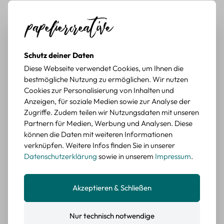
Durchschnittliche Bewertung von 5 von 5 Sternen
Erika G.
diesen Monat
Verifizierter Kauf
Schöne Motive
Tolle Motive, Briefmarken gehen zu vielen Projekten,
würde sie wieder kaufen.
Schutz deiner Daten
BEWERTETER ARTIKEL
Diese Webseite verwendet Cookies, um Ihnen die
Retro Briefmarken Sticker Set – 45 Papier-
bestmögliche Nutzung zu ermöglichen. Wir nutzen
Sticker mit Wald- und Tiermotiven
Cookies zur Personalisierung von Inhalten und
Anzeigen, für soziale Medien sowie zur Analyse der
Durchschnittliche Bewertung von 5 von 5 Sternen
Erika G.
diesen Monat
Verifizierter Kauf
Zugriffe. Zudem teilen wir Nutzungsdaten mit unseren
Partnern für Medien, Werbung und Analysen. Diese
Schöne Motive
können die Daten mit weiteren Informationen
Die Sticker passen gut zu meinen Büchern, würde sie
verknüpfen. Weitere Infos finden Sie in unserer
wieder kaufen.
Datenschutzerklärung
sowie in unserem
Impressum
.
BEWERTETER ARTIKEL
Retro Blumen Sticker Set – 45 Stück mit 15
verschiedene Motive
Akzeptieren & Schließen
Farbe: F
Nur technisch notwendige
Durchschnittliche Bewertung von 5 von 5 Sternen
Erika G.
diesen Monat
Verifizierter Kauf