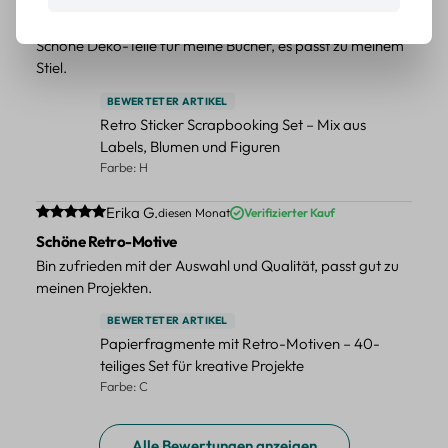
Tolle Sticker
Schöne Deko-Teile für meine Bücher, es passt zu meinem
Stiel.
BEWERTETER ARTIKEL
Retro Sticker Scrapbooking Set – Mix aus
Labels, Blumen und Figuren
Farbe: H
Durchschnittliche Bewertung von 5 von 5 Sternen
Erika G.
diesen Monat
Verifizierter Kauf
Schöne Retro-Motive
Bin zufrieden mit der Auswahl und Qualität, passt gut zu
meinen Projekten.
BEWERTETER ARTIKEL
Papierfragmente mit Retro-Motiven – 40-
teiliges Set für kreative Projekte
Farbe: C
Alle Bewertungen anzeigen