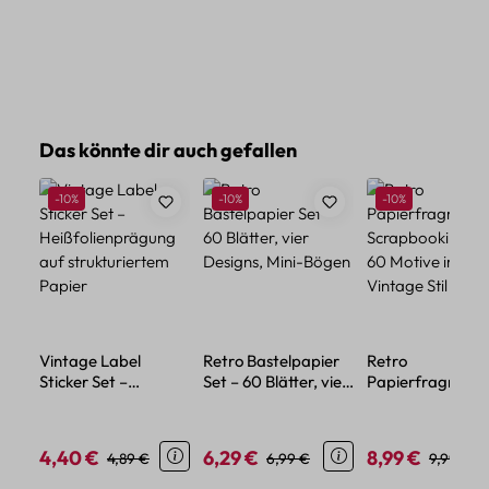
Produktgalerie überspringen
Das könnte dir auch gefallen
Rabatt
Rabatt
Rabatt
-10%
-10%
-10%
Vintage Label
Retro Bastelpapier
Retro
Sticker Set –
Set – 60 Blätter, vier
Papierfragment
Heißfolienprägung
Designs, Mini-Bögen
Scrapbooking Se
auf strukturiertem
60 Motive im
Papier
Vintage Stil
4,40 €
6,29 €
8,99 €
Verkaufspreis:
Regulärer Preis:
Verkaufspreis:
Regulärer Preis:
Verkaufspreis:
Regulärer
4,89 €
6,99 €
9,99 €