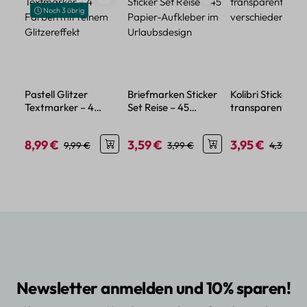
Noch 3 übrig
Pastell Glitzer
Briefmarken Sticker
Kolibri Sticker Se
Textmarker – 4
Set Reise – 45
transparent – 5
Farben mit feinem
Papier-Aufkleber im
verschiedene Mo
Glitzereffekt
Urlaubsdesign
8,99 €
3,59 €
3,95 €
Verkaufspreis:
Regulärer Preis:
Verkaufspreis:
Regulärer Preis:
Verkaufspreis:
Regulärer
9,99 €
3,99 €
4,39 €
Newsletter anmelden und 10% sparen!