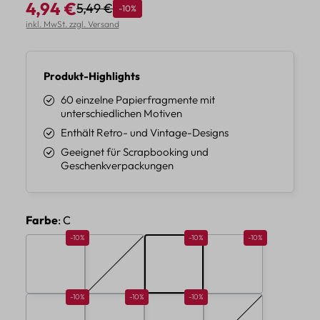
4,94 €
5,49 €
Rabatt
-10%
Regulärer Preis:
Verkaufspreis:
inkl. MwSt. zzgl. Versand
Produkt-Highlights
60 einzelne Papierfragmente mit
unterschiedlichen Motiven
Enthält Retro- und Vintage-Designs
Geeignet für Scrapbooking und
Geschenkverpackungen
auswählen
Farbe
: C
Rabatt 10%
Rabatt 10%
Rabatt 10%
-10%
-10%
-10%
A
B
C
D
(Diese Option ist zurzeit nicht verfügbar.)
Rabatt 10%
Rabatt 10%
Rabatt 10%
-10%
-10%
-10%