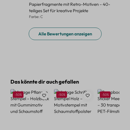
Papierfragmente mit Retro-Motiven – 40-
teiliges Set für kreative Projekte
Farbe: C
Alle Bewertungen anzeigen
Produktgalerie überspringen
Das könnte dir auch gefallen
Rabatt
Rabatt
Rabatt
-50%
-50%
-50%