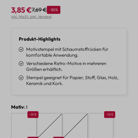
3,85 €
7,69 €
Rabatt
-50%
Regulärer Preis:
Verkaufspreis:
inkl. MwSt. zzgl. Versand
Produkt-Highlights
Motivstempel mit Schaumstoffrücken für
komfortable Anwendung.
Verschiedene Retro-Motive in mehreren
Größen erhältlich.
Stempel geeignet für Papier, Stoff, Glas, Holz,
Keramik und Kork.
auswählen
Motiv
: I
Rabatt 50%
Rabatt 50%
-50%
-50%
A
B
C
D
(Diese Option ist zurzeit nicht verfügbar.)
(Diese Option ist zurzeit nicht verf