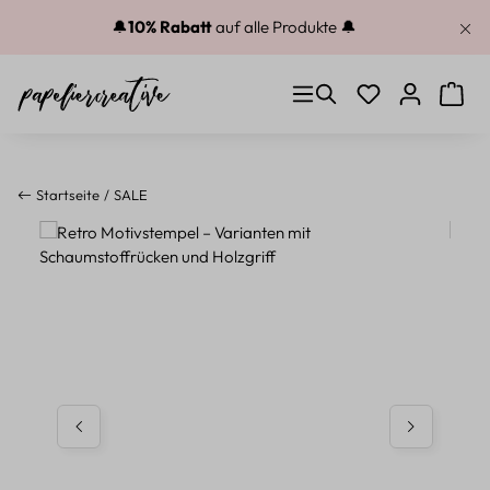
Zum Hauptinhalt springen
🔔
10% Rabatt
auf alle Produkte 🔔
Du hast 0 Produkt
Warenk
Startseite
SALE
Bildergalerie überspringen