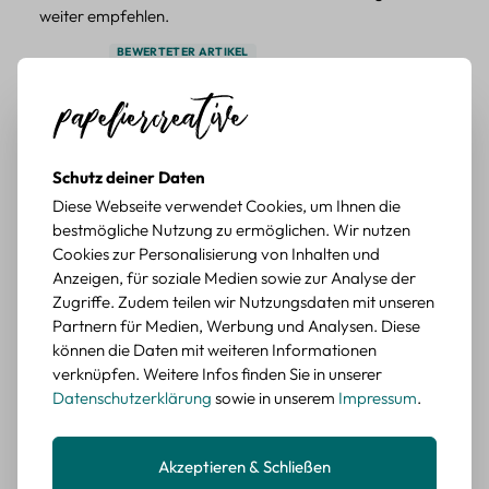
weiter empfehlen.
BEWERTETER ARTIKEL
Pflanzen Sticker Set – 45-teiliges Papierdekor
mit botanischen Motiven
Durchschnittliche Bewertung von 5 von 5 Sternen
Erika G.
diesen Monat
Verifizierter Kauf
Schutz deiner Daten
Schöne Motive
Diese Webseite verwendet Cookies, um Ihnen die
Tolle Motive, Briefmarken gehen zu vielen Projekten,
bestmögliche Nutzung zu ermöglichen. Wir nutzen
würde sie wieder kaufen.
Cookies zur Personalisierung von Inhalten und
BEWERTETER ARTIKEL
Anzeigen, für soziale Medien sowie zur Analyse der
Retro Briefmarken Sticker Set – 45 Papier-
Zugriffe. Zudem teilen wir Nutzungsdaten mit unseren
Sticker mit Wald- und Tiermotiven
Partnern für Medien, Werbung und Analysen. Diese
können die Daten mit weiteren Informationen
Durchschnittliche Bewertung von 5 von 5 Sternen
Erika G.
verknüpfen. Weitere Infos finden Sie in unserer
diesen Monat
Verifizierter Kauf
Datenschutzerklärung
sowie in unserem
Impressum
.
Schöne Motive
Die Sticker passen gut zu meinen Büchern, würde sie
wieder kaufen.
Akzeptieren & Schließen