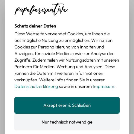
Tolle Motive, Briefmarken gehen zu vielen Projekten,
würde sie wieder kaufen.
BEWERTETER ARTIKEL
Schutz deiner Daten
Retro Briefmarken Sticker Set – 45 Papier-
Sticker mit Wald- und Tiermotiven
Diese Webseite verwendet Cookies, um Ihnen die
bestmögliche Nutzung zu ermöglichen. Wir nutzen
Cookies zur Personalisierung von Inhalten und
Durchschnittliche Bewertung von 5 von 5 Sternen
Erika G.
diesen Monat
Verifizierter Kauf
Anzeigen, für soziale Medien sowie zur Analyse der
Schöne Motive
Zugriffe. Zudem teilen wir Nutzungsdaten mit unseren
Die Sticker passen gut zu meinen Büchern, würde sie
Partnern für Medien, Werbung und Analysen. Diese
wieder kaufen.
können die Daten mit weiteren Informationen
verknüpfen. Weitere Infos finden Sie in unserer
BEWERTETER ARTIKEL
Datenschutzerklärung
sowie in unserem
Impressum
.
Retro Blumen Sticker Set – 45 Stück mit 15
verschiedene Motive
Farbe: F
Akzeptieren & Schließen
Durchschnittliche Bewertung von 5 von 5 Sternen
Erika G.
diesen Monat
Verifizierter Kauf
Nur technisch notwendige
Tolle Sticker
Schöne Deko-Teile für meine Bücher, es passt zu meinem