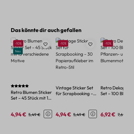
Produktgalerie überspringen
Das könnte dir auch gefallen
Rabatt
Rabatt
Rabatt
-10%
-10%
-10%
Neu
Durchschnittliche Bewertung von 5 von 5 Sternen
Vintage Sticker Set
Retro Dekopapie
Retro Blumen Sticker
für Scrapbooking –
Set – 100 Blatt m
Set – 45 Stück mit 15
30 Papieraufkleber
Pflanzen- und
verschiedene Motive
im Retro-Stil
Blumenmotiven
4,94 €
4,94 €
6,92 €
Verkaufspreis:
Regulärer Preis:
Verkaufspreis:
Regulärer Preis:
Verkaufspreis:
Regulärer
5,49 €
5,49 €
7,69 €