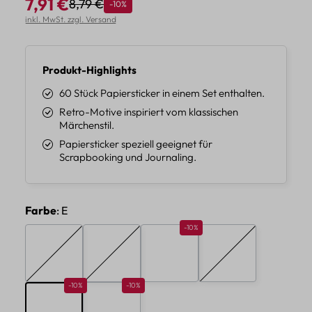
7,91 €
8,79 €
Rabatt
-10%
Regulärer Preis:
Verkaufspreis:
inkl. MwSt. zzgl. Versand
Produkt-Highlights
60 Stück Papiersticker in einem Set enthalten.
Retro-Motive inspiriert vom klassischen
Märchenstil.
Papiersticker speziell geeignet für
Scrapbooking und Journaling.
auswählen
Farbe
: E
Rabatt 10%
-10%
A
B
C
D
(Diese Option ist zurzeit nicht verfügbar.)
(Diese Option ist zurzeit nicht verfügbar.)
(Diese Option ist zur
Rabatt 10%
Rabatt 10%
-10%
-10%