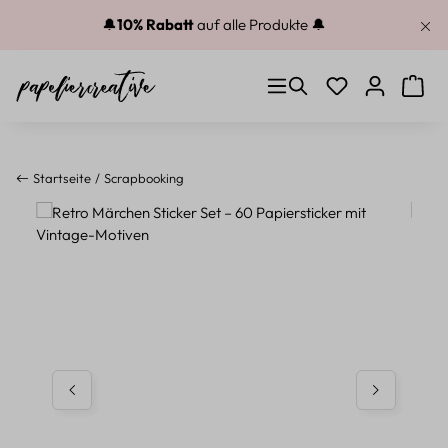
Zum Hauptinhalt springen
🔔
10% Rabatt
auf alle Produkte 🔔
Du hast 0 Produkt
Warenk
Startseite
Scrapbooking
Bildergalerie überspringen