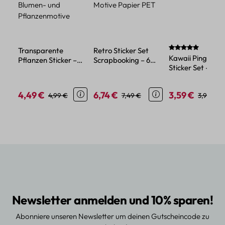
Durchschnittlich
Transparente
Retro Sticker Set
Kawaii Pinguin
Pflanzen Sticker –
Scrapbooking – 6
Sticker Set – 45
Wasserdichtes PET,
Blatt verschiedene
Papiersticker im
Blumen- und
Motive Papier PET
niedlichen Tier-
Pflanzenmotive
4,49 €
6,74 €
3,59 €
Verkaufspreis:
Regulärer Preis:
Verkaufspreis:
Regulärer Preis:
Verkaufspreis:
Reguläre
4,99 €
7,49 €
3,99 €
Design
Newsletter anmelden und 10% sparen!
Abonniere unseren Newsletter um deinen Gutscheincode zu