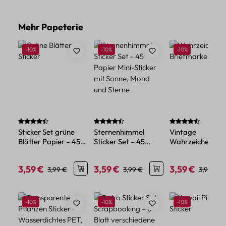
Produktgalerie überspringen
Mehr Papeterie
Rabatt
Rabatt
Rabatt
-10%
-10%
-10%
Durchschnittliche Bewertung von 4.5 von 5 Sternen
Durchschnittliche Bewertung von 4.86 vo
Durchschnittlich
Sticker Set grüne
Sternenhimmel
Vintage
Blätter Papier – 45
Sticker Set – 45
Wahrzeichen Sti
Papiersticker mit
Papier Mini-Sticker
Set – 45 Papier-
Blattmotiven
mit Sonne, Mond und
Sticker im Retro-
3,59 €
3,59 €
3,59 €
Verkaufspreis:
Regulärer Preis:
Verkaufspreis:
Regulärer Preis:
Verkaufspreis:
Reguläre
3,99 €
3,99 €
3,99 €
Sterne
Produktgalerie überspringen
Rabatt
Rabatt
Rabatt
-10%
-10%
-10%