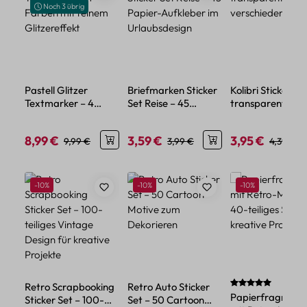
Noch 3 übrig
Pastell Glitzer
Briefmarken Sticker
Kolibri Sticker Se
Textmarker – 4
Set Reise – 45
transparent – 5
Farben mit feinem
Papier-Aufkleber im
verschiedene Mo
Glitzereffekt
Urlaubsdesign
8,99 €
3,59 €
3,95 €
Verkaufspreis:
Regulärer Preis:
Verkaufspreis:
Regulärer Preis:
Verkaufspreis:
Regulärer
9,99 €
3,99 €
4,39 €
Produktgalerie überspringen
Rabatt
Rabatt
Rabatt
-10%
-10%
-10%
Durchschnittlich
Retro Scrapbooking
Retro Auto Sticker
Papierfragment
Sticker Set – 100-
Set – 50 Cartoon