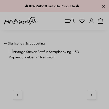
Zum Hauptinhalt springen
🔔
10% Rabatt
auf alle Produkte 🔔
Du hast 0 Produkt
Warenk
Startseite
Scrapbooking
Bildergalerie überspringen