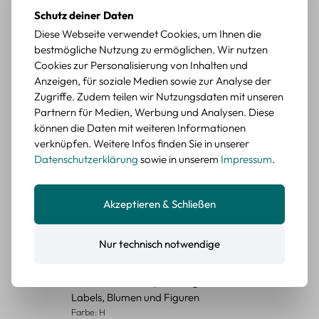
Schutz deiner Daten
Durchschnittliche Bewertung von 5 von 5 Sternen
Erika G.
diesen Monat
Verifizierter Kauf
Diese Webseite verwendet Cookies, um Ihnen die
bestmögliche Nutzung zu ermöglichen. Wir nutzen
Schöne Motive
Cookies zur Personalisierung von Inhalten und
Die Sticker passen gut zu meinen Büchern, würde sie
Anzeigen, für soziale Medien sowie zur Analyse der
wieder kaufen.
Zugriffe. Zudem teilen wir Nutzungsdaten mit unseren
BEWERTETER ARTIKEL
Partnern für Medien, Werbung und Analysen. Diese
Retro Blumen Sticker Set – 45 Stück mit 15
können die Daten mit weiteren Informationen
verschiedene Motive
verknüpfen. Weitere Infos finden Sie in unserer
Farbe: F
Datenschutzerklärung
sowie in unserem
Impressum
.
Durchschnittliche Bewertung von 5 von 5 Sternen
Erika G.
diesen Monat
Verifizierter Kauf
Akzeptieren & Schließen
Tolle Sticker
Schöne Deko-Teile für meine Bücher, es passt zu meinem
Stiel.
Nur technisch notwendige
BEWERTETER ARTIKEL
Retro Sticker Scrapbooking Set – Mix aus
Labels, Blumen und Figuren
Farbe: H