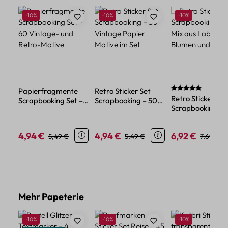
Rabatt
Rabatt
Rabatt
-10%
-10%
-10%
Durchschnittlich
Papierfragmente
Retro Sticker Set
Retro Sticker
Scrapbooking Set –
Scrapbooking – 50
Scrapbooking Se
60 Vintage- und
Vintage Papier
Mix aus Labels,
Retro-Motive
Motive im Set
Blumen und Figu
4,94 €
4,94 €
6,92 €
Verkaufspreis:
Regulärer Preis:
Verkaufspreis:
Regulärer Preis:
Verkaufspreis:
Regulärer
5,49 €
5,49 €
7,69 €
Produktgalerie überspringen
Mehr Papeterie
Rabatt
Rabatt
Rabatt
-10%
-10%
-10%