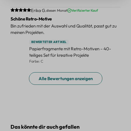
Durchschnittliche Bewertung von 5 von 5 Sternen
Erika G.
diesen Monat
Verifizierter Kauf
Schöne Retro-Motive
Bin zufrieden mit der Auswahl und Qualität, passt gut zu
meinen Projekten.
BEWERTETER ARTIKEL
Papierfragmente mit Retro-Motiven – 40-
teiliges Set für kreative Projekte
Farbe: C
Alle Bewertungen anzeigen
Produktgalerie überspringen
Das könnte dir auch gefallen