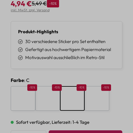
4,94 €
5,49 €
Rabatt
-10%
Regulärer Preis:
Verkaufspreis:
inkl. MwSt. zzgl. Versand
Produkt-Highlights
30 verschiedene Sticker pro Set enthalten
Gefertigt aus hochwertigem Papiermaterial
Motivauswahl ausschließlich im Retro-Stil
auswählen
Farbe
: C
Rabatt 10%
Rabatt 10%
Rabatt 10%
Rabatt 10%
-10%
-10%
-10%
-10%
A
B
C
D
Sofort verfügbar, Lieferzeit: 1-4 Tage