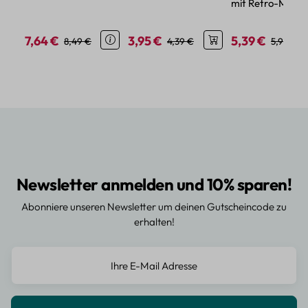
mit Retro-Motiv
teiliges Vintage
Motive zum
40-teiliges Set f
Design für kreative
Dekorieren
kreative Projekte
Projekte
7,64 €
3,95 €
5,39 €
Verkaufspreis:
Regulärer Preis:
Verkaufspreis:
Regulärer Preis:
Verkaufspreis:
Reguläre
8,49 €
4,39 €
5,99 €
Newsletter anmelden und 10% sparen!
Abonniere unseren Newsletter um deinen Gutscheincode zu
erhalten!