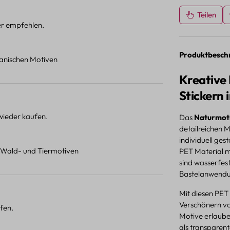
Teilen
ter empfehlen.
Produktbesch
otanischen Motiven
Kreative
Stickern 
 wieder kaufen.
Das
Naturmoti
detailreichen 
individuell ges
t Wald- und Tiermotiven
PET Material mi
sind wasserfes
Bastelanwend
Mit diesen PET
Verschönern v
fen.
Motive erlauben
als transparent