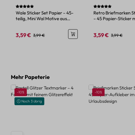
Durchschnittliche Bewertung von 5 von 5 Sternen
Durchschnittliche Be
Wale Sticker Set Papier – 45-
Retro Briefmarken St
teilig, Mini Wal Motive aus
– 45 Papier-Sticker 
Papier
und Tiermotiven
3,59 €
3,59 €
Verkaufspreis:
Regulärer Preis:
Verkaufspreis:
Regulärer Pre
3,99 €
3,99 €
Produktgalerie überspringen
Mehr Papeterie
Rabatt
Rabatt
-10%
-10%
Noch 3 übrig