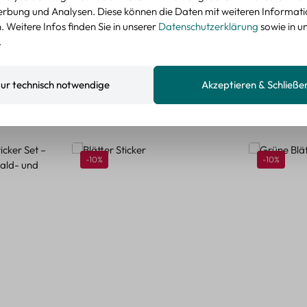
nzeigen
rbung und Analysen. Diese können die Daten mit weiteren Informat
 Weitere Infos finden Sie in unserer
Datenschutzerklärung
sowie in u
.
ur technisch notwendige
Akzeptieren & Schließe
Rabatt
Rabatt
-10%
-10%