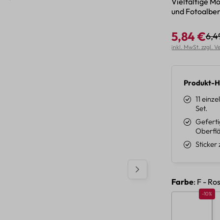
Vielfältige M
und Fotoalbe
5,84 €
6,4
Reg
Verkaufspreis:
inkl. MwSt. zzgl. 
Produkt-H
11 einz
Set.
Geferti
Oberflä
Sticker
auswäh
Farbe
: F - Ro
Rabatt 
-10%
A - Baum