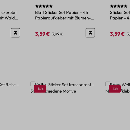
wertung von 5 von 5 Sternen
Durchschnittliche Bewertung von 5 von 5 Sternen
Durchschni
icker Set
Blatt Sticker Set Papier – 45
Sticker Se
mit Wald-
Papieraufkleber mit Blumen-
Papier – 4
und Pflanzenmotiven
Blattmoti
3,59 €
3,59 €
is:
Verkaufspreis:
Regulärer Preis:
Verkaufspr
R
3,99 €
3
Rabatt
Rabatt
-10%
-10%