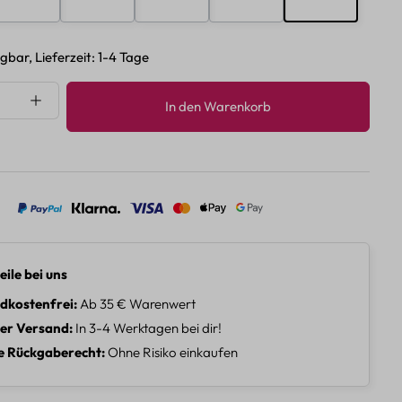
gbar, Lieferzeit: 1-4 Tage
nzahl: Gib den gewünschten Wert ein oder 
In den Warenkorb
eile bei uns
dkostenfrei
Ab 35 € Warenwert
ler Versand
In 3-4 Werktagen bei dir!
e Rückgaberecht
Ohne Risiko einkaufen