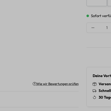
Sofort verfü
Produkt A
Deine Vort
Versan
Wie wir Bewertungen prüfen
Schnel
30 Tag