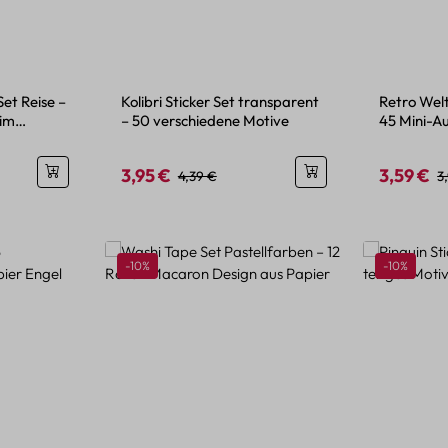
Set Reise –
Kolibri Sticker Set transparent
Retro Welt
 im
– 50 verschiedene Motive
45 Mini-A
Look
3,95 €
3,59 €
is:
Verkaufspreis:
Regulärer Preis:
Verkaufspr
R
4,39 €
3
Rabatt
Rabatt
-10%
-10%