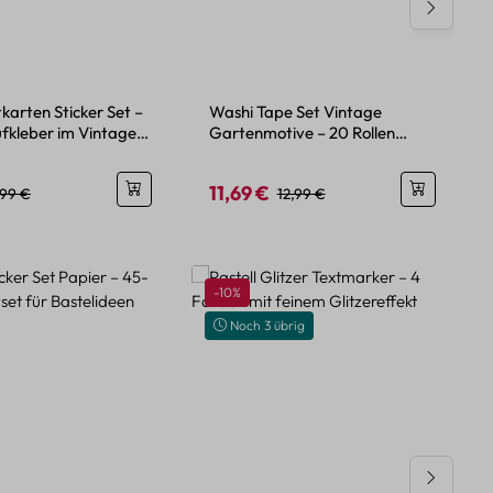
karten Sticker Set –
Washi Tape Set Vintage
ufkleber im Vintage
Gartenmotive – 20 Rollen
Papierdeko
11,69 €
eis:
egulärer Preis:
Verkaufspreis:
Regulärer Preis:
,99 €
12,99 €
Rabatt
-10%
Noch 3 übrig