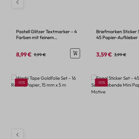
Pastell Glitzer Textmarker – 4
Briefmarken Sticker 
Farben mit feinem
45 Papier-Aufkleber
Glitzereffekt
Urlaubsdesign
8,99 €
3,59 €
Verkaufspreis:
Regulärer Preis:
Verkaufspreis:
Regulärer Pre
9,99 €
3,99 €
Produktgalerie überspringen
Rabatt
Rabatt
-10%
-10%