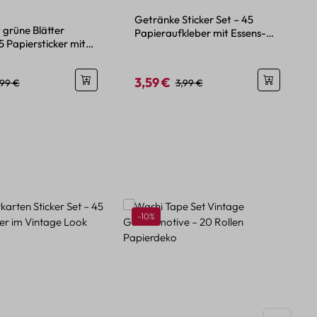
ttliche Bewertung von 4.5 von 5 Sternen
Getränke Sticker Set – 45
t grüne Blätter
Papieraufkleber mit Essens-
5 Papiersticker mit
und Getränkemotiven
ven
3,59 €
eis:
egulärer Preis:
Verkaufspreis:
Regulärer Preis:
,99 €
3,99 €
Rabatt
-10%