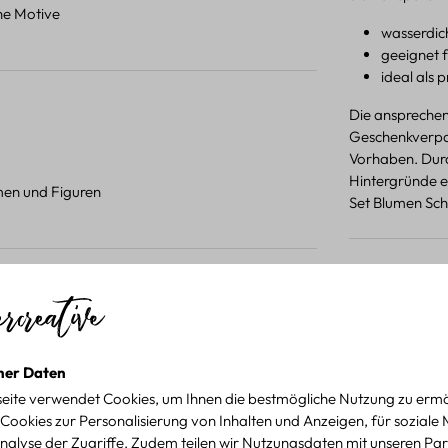
ene Motive
wasserdic
geeignet 
ideal als 
Die ansprechen
Geschenkverpac
Vorhaben. Durc
Hintergründe e
umen und Figuren
Set Blumen Schm
Produktdetail
 Projekten.
für kreative Projekte
ner Daten
eite verwendet Cookies, um Ihnen die bestmögliche Nutzung zu ermö
Cookies zur Personalisierung von Inhalten und Anzeigen, für soziale
nalyse der Zugriffe. Zudem teilen wir Nutzungsdaten mit unseren Par