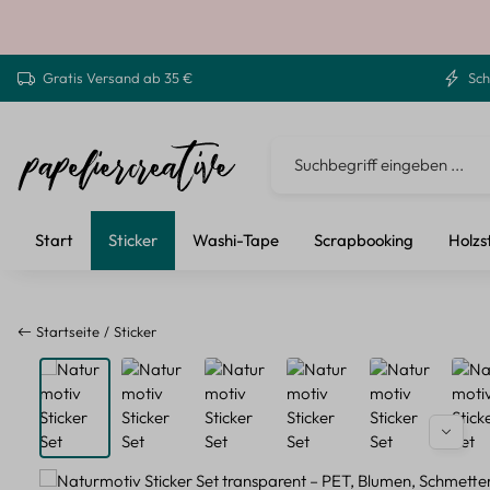
 Hauptinhalt springen
Zur Suche springen
Zur Hauptnavigation springen
Gratis Versand ab 35 €
Sch
Start
Sticker
Washi-Tape
Scrapbooking
Holzs
Startseite
Sticker
Bildergalerie überspringen