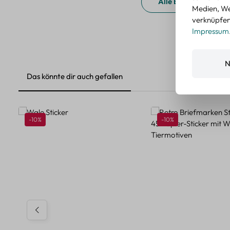
Alle Bewertungen a
Medien, We
verknüpfen.
Impressum
N
Das könnte dir auch gefallen
Produktgalerie überspringen
Rabatt
Rabatt
-10%
-10%