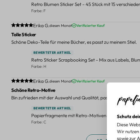
Retro Blumen Sticker Set – 45 Stück mit 15 verschied
Farbe: F
Durchschnittliche Bewertung von 5 von 5 Sternen
Erika G.
diesen Monat
Verifizierter Kauf
Tolle Sticker
Schöne Deko-Teile für meine Bücher, es passt zu meinem Stiel.
BEWERTETER ARTIKEL
Retro Sticker Scrapbooking Set – Mix aus Labels, Bl
Farbe: H
Durchschnittliche Bewertung von 5 von 5 Sternen
Erika G.
diesen Monat
Verifizierter Kauf
Schöne Retro-Motive
Bin zufrieden mit der Auswahl und Qualität, passt gut zu meinen
BEWERTETER ARTIKEL
Papierfragmente mit Retro-Motiven – 40-teiliges Set 
Schutz dei
Farbe: C
Diese Webs
Wir nutzen 
sowie zur A