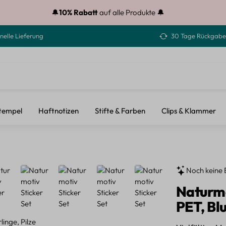
🔔
10% Rabatt
auf alle Produkte 🔔
nelle Lieferung
30 Tage Rückgabe
tempel
Haftnotizen
Stifte & Farben
Clips & Klammer
Noch keine 
Naturmo
PET, Bl