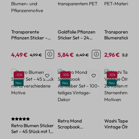
Transparente
Goldfolie Pflanzen
Transparente
Pflanzen Sticker –
Sticker Set – 24
Blumensticker – 
Wasserdichtes PET,
Motive aus
aus wasserdicht
Blumen- und
transparentem PET
PET-Material
4,49 €
5,84 €
2,96 €
Verkaufspreis:
Regulärer Preis:
Verkaufspreis:
Regulärer Preis:
Verkaufspreis:
Regulärer
4,99 €
6,49 €
3,29 €
Pflanzenmotive
Produktgalerie überspringen
Rabatt
Rabatt
Rabatt
-10%
-10%
-10%
Neu
Neu
Neu
Durchschnittliche Bewertung von 5 von 5 Sternen
Retro Mond
Washi Tape Set
Retro Blumen Sticker
Scrapbook
Vintage Ölmalere
Set – 45 Stück mit 15
Aufkleber Set – 100-
20 Rollen mit
verschiedene Motive
teiliges Vintage-
Sternenhimmel-