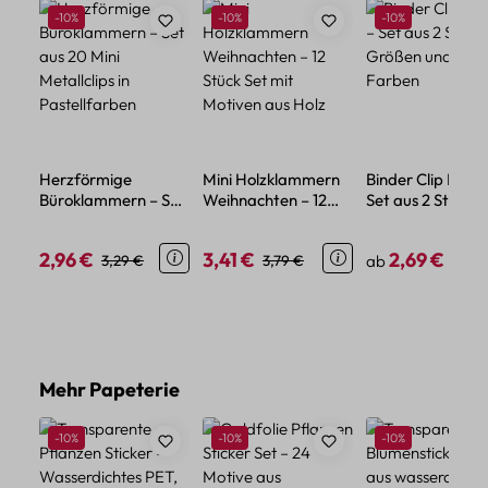
Rabatt
Rabatt
Rabatt
-10%
-10%
-10%
Herzförmige
Mini Holzklammern
Binder Clip Metal
Büroklammern – Set
Weihnachten – 12
Set aus 2 Stück in
aus 20 Mini
Stück Set mit
Größen und 9
Metallclips in
Motiven aus Holz
Farben
2,96 €
3,41 €
2,69 €
Verkaufspreis:
Regulärer Preis:
Verkaufspreis:
Regulärer Preis:
Verkaufspreis:
Regul
3,29 €
3,79 €
ab
2,99 
Pastellfarben
Produktgalerie überspringen
Mehr Papeterie
Rabatt
Rabatt
Rabatt
-10%
-10%
-10%