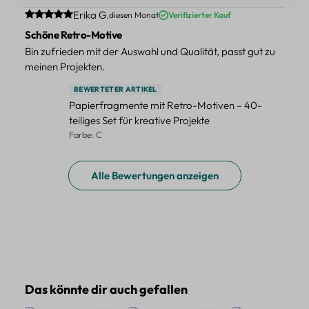
Durchschnittliche Bewertung von 5 von 5 Sternen
Erika G.
diesen Monat
Verifizierter Kauf
Schöne Retro-Motive
Bin zufrieden mit der Auswahl und Qualität, passt gut zu
meinen Projekten.
BEWERTETER ARTIKEL
Papierfragmente mit Retro-Motiven – 40-
teiliges Set für kreative Projekte
Farbe: C
Alle Bewertungen anzeigen
Produktgalerie überspringen
Das könnte dir auch gefallen