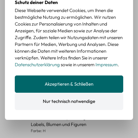
Schutz deiner Daten
Durchschnittliche Bewertung von 5 von 5 Sternen
Erika G.
diesen Monat
Verifizierter Kauf
Diese Webseite verwendet Cookies, um Ihnen die
bestmögliche Nutzung zu ermöglichen. Wir nutzen
Schöne Motive
Cookies zur Personalisierung von Inhalten und
Die Sticker passen gut zu meinen Büchern, würde sie
Anzeigen, für soziale Medien sowie zur Analyse der
wieder kaufen.
Zugriffe. Zudem teilen wir Nutzungsdaten mit unseren
BEWERTETER ARTIKEL
Partnern für Medien, Werbung und Analysen. Diese
Retro Blumen Sticker Set – 45 Stück mit 15
können die Daten mit weiteren Informationen
verschiedene Motive
verknüpfen. Weitere Infos finden Sie in unserer
Farbe: F
Datenschutzerklärung
sowie in unserem
Impressum
.
Durchschnittliche Bewertung von 5 von 5 Sternen
Erika G.
diesen Monat
Verifizierter Kauf
Akzeptieren & Schließen
Tolle Sticker
Schöne Deko-Teile für meine Bücher, es passt zu meinem
Stiel.
Nur technisch notwendige
BEWERTETER ARTIKEL
Retro Sticker Scrapbooking Set – Mix aus
Labels, Blumen und Figuren
Farbe: H