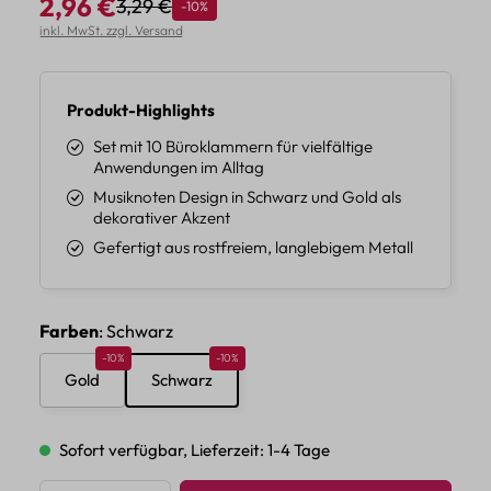
2,96 €
3,29 €
Rabatt
-10%
Regulärer Preis:
Verkaufspreis:
inkl. MwSt. zzgl. Versand
Produkt-Highlights
Set mit 10 Büroklammern für vielfältige
Anwendungen im Alltag
Musiknoten Design in Schwarz und Gold als
dekorativer Akzent
Gefertigt aus rostfreiem, langlebigem Metall
auswählen
Farben
: Schwarz
Rabatt 10%
Rabatt 10%
-10%
-10%
Gold
Schwarz
Sofort verfügbar, Lieferzeit: 1-4 Tage