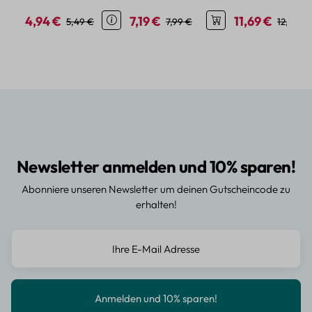
Dekor
Motiven
4,94 €
7,19 €
11,69 €
Verkaufspreis:
Regulärer Preis:
Verkaufspreis:
Regulärer Preis:
Verkaufspreis:
Reguläre
5,49 €
7,99 €
12,99 €
Newsletter anmelden und 10% sparen!
Abonniere unseren Newsletter um deinen Gutscheincode zu
erhalten!