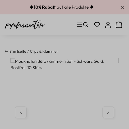
Zum Hauptinhalt springen
🔔
10% Rabatt
auf alle Produkte 🔔
Du hast 0 Produkt
Warenk
Startseite
Clips & Klammer
Bildergalerie überspringen