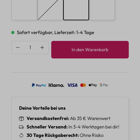
E
F
G
H
(Diese Option ist zurzeit nicht verfügbar.)
Sofort verfügbar, Lieferzeit: 1-4 Tage
Produkt Anzahl: Gib den gewünschten Wert 
In den Warenkorb
Deine Vorteile bei uns
Versandkostenfrei
Ab 35 € Warenwert
Schneller Versand
In 3-4 Werktagen bei dir!
30 Tage Rückgaberecht
Ohne Risiko