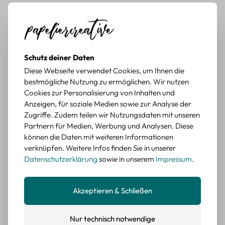
mit botanischen Motiven
Durchschnittliche Bewertung von 5 von 5 Sternen
Erika G.
diesen Monat
Verifizierter Kauf
Schöne Motive
Tolle Motive, Briefmarken gehen zu vielen Projekten,
Schutz deiner Daten
würde sie wieder kaufen.
Diese Webseite verwendet Cookies, um Ihnen die
bestmögliche Nutzung zu ermöglichen. Wir nutzen
BEWERTETER ARTIKEL
Cookies zur Personalisierung von Inhalten und
Retro Briefmarken Sticker Set – 45 Papier-
Anzeigen, für soziale Medien sowie zur Analyse der
Sticker mit Wald- und Tiermotiven
Zugriffe. Zudem teilen wir Nutzungsdaten mit unseren
Partnern für Medien, Werbung und Analysen. Diese
Durchschnittliche Bewertung von 5 von 5 Sternen
Erika G.
diesen Monat
Verifizierter Kauf
können die Daten mit weiteren Informationen
Schöne Motive
verknüpfen. Weitere Infos finden Sie in unserer
Die Sticker passen gut zu meinen Büchern, würde sie
Datenschutzerklärung
sowie in unserem
Impressum
.
wieder kaufen.
BEWERTETER ARTIKEL
Akzeptieren & Schließen
Retro Blumen Sticker Set – 45 Stück mit 15
verschiedene Motive
Farbe: F
Nur technisch notwendige