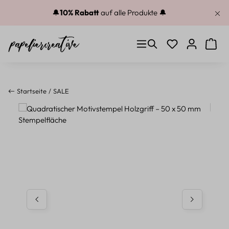
Zum Hauptinhalt springen
🔔
10% Rabatt
auf alle Produkte 🔔
Du hast 0 Produkt
Warenk
Startseite
SALE
Bildergalerie überspringen