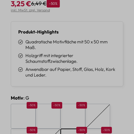
3,25 €
6,49 €
Rabatt
-50%
Regulärer Preis:
Verkaufspreis:
inkl. MwSt. zzgl. Versand
Produkt-Highlights
Quadratische Motivfläche mit 50 x 50 mm
Maß.
Holzgriff mit integrierter
Schaumstoffzwischenlage.
Anwendbar auf Papier, Stoff, Glas, Holz, Kork
und Leder.
auswählen
Motiv
: G
Rabatt 50%
Rabatt 50%
Rabatt 50%
-50%
-50%
-50%
A
B
C
D
(Diese Option ist zur
Rabatt 50%
Rabatt 50%
Rabatt 50%
-50%
-50%
-50%