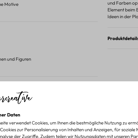
und Farben opt
ene Motive
Element beim B
Ideen in der P
Produktdetail
umen und Figuren
 Projekten.
für kreative Projekte
ner Daten
eite verwendet Cookies, um Ihnen die bestmögliche Nutzung zu ermö
Cookies zur Personalisierung von Inhalten und Anzeigen, für soziale
nalyse der Zugriffe. Zudem teilen wir Nutzungsdaten mit unseren Par