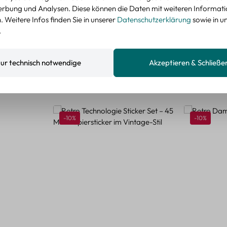
nzeigen
rbung und Analysen. Diese können die Daten mit weiteren Informat
 Weitere Infos finden Sie in unserer
Datenschutzerklärung
sowie in u
.
ur technisch notwendige
Akzeptieren & Schließe
Rabatt
Rabatt
-10%
-10%