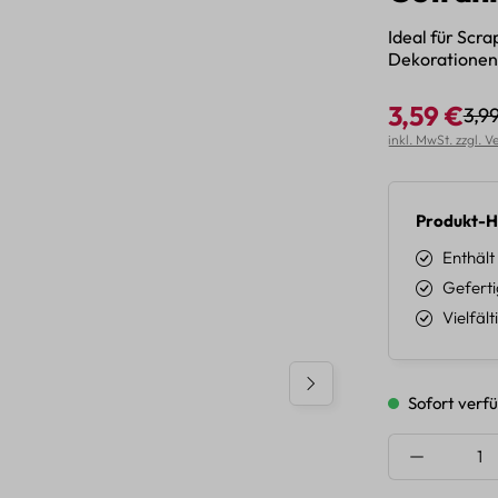
Ideal für Scr
Dekorationen
3,59 €
3,9
Regu
Verkaufspreis:
inkl. MwSt. zzgl. 
Produkt-H
Enthält
Geferti
Vielfäl
Sofort verfü
Produkt A