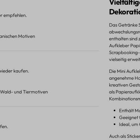
Vielfälti
Dekorati
ter empfehlen.
Das Getränke S
abwechslungsre
otanischen Motiven
enthalten sind 
Aufkleber Pap
Scrapbooking-
vielseitig erwei
 wieder kaufen.
Die Mini Aufkle
angenehme Hapti
kreativen Gesta
t Wald- und Tiermotiven
als Papieraufkl
Kombinationsm
Enthält Mo
Geeignet 
Ideal, um
fen.
Auch als Stick