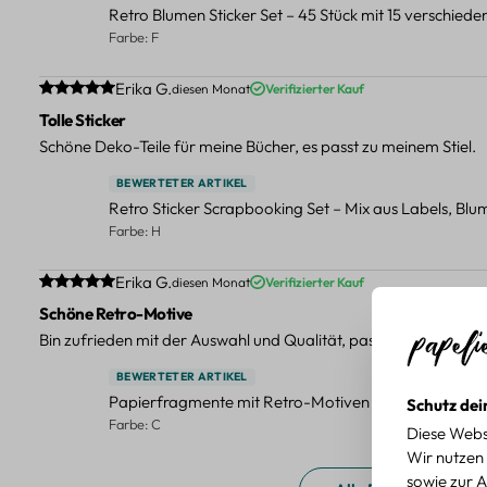
Retro Blumen Sticker Set – 45 Stück mit 15 verschied
Farbe: F
Durchschnittliche Bewertung von 5 von 5 Sternen
Erika G.
diesen Monat
Verifizierter Kauf
Tolle Sticker
Schöne Deko-Teile für meine Bücher, es passt zu meinem Stiel.
BEWERTETER ARTIKEL
Retro Sticker Scrapbooking Set – Mix aus Labels, Bl
Farbe: H
Durchschnittliche Bewertung von 5 von 5 Sternen
Erika G.
diesen Monat
Verifizierter Kauf
Schöne Retro-Motive
Bin zufrieden mit der Auswahl und Qualität, passt gut zu meinen
BEWERTETER ARTIKEL
Papierfragmente mit Retro-Motiven – 40-teiliges Set 
Schutz dei
Farbe: C
Diese Webs
Wir nutzen 
sowie zur A