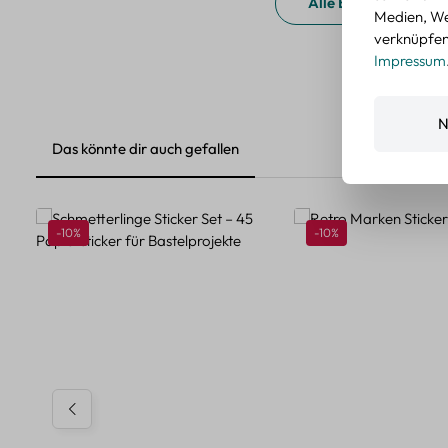
Alle Bewertungen a
Medien, We
verknüpfen.
Impressum
N
Das könnte dir auch gefallen
Produktgalerie überspringen
Rabatt
Rabatt
-10%
-10%