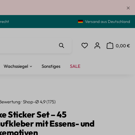
recht
Versand aus Deutschland
0,00 €
Du hast 0 Produkte auf de
Warenkorb ent
Wachssiegel
Sonstiges
SALE
Bewertung · Shop-Ø 4,9 (175)
e Sticker Set – 45
ufkleber mit Essens- und
kemotiven