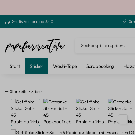
 Hauptinhalt springen
Zur Suche springen
Zur Hauptnavigation springen
Gratis Versand ab 35 €
Sch
Start
Sticker
Washi-Tape
Scrapbooking
Holzs
Startseite
Sticker
Bildergalerie überspringen