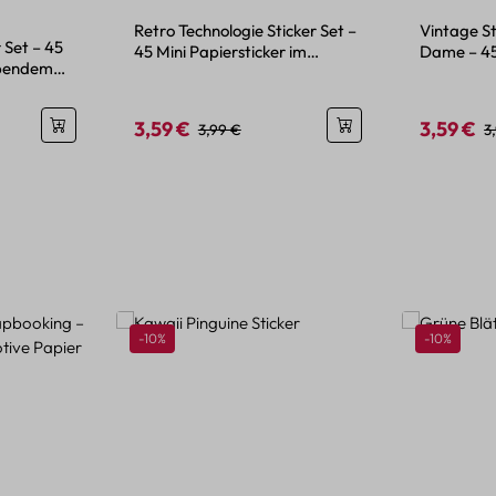
wertung von 5 von 5 Sternen
Retro Technologie Sticker Set –
Vintage St
 Set – 45
45 Mini Papiersticker im
Dame – 45
ebendem
Vintage-Stil
matt
3,59 €
3,59 €
is:
Verkaufspreis:
Regulärer Preis:
Verkaufspr
R
3,99 €
3
Rabatt
Rabatt
-10%
-10%