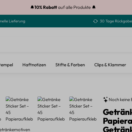
🔔
10% Rabatt
auf alle Produkte 🔔
nelle Lieferung
30 Tage Rückgabe
tempel
Haftnotizen
Stifte & Farben
Clips & Klammer
Noch keine 
Getränk
Papiera
Geträn