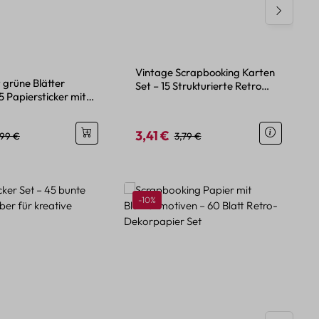
ttliche Bewertung von 4.5 von 5 Sternen
Vintage Scrapbooking Karten
t grüne Blätter
Set – 15 Strukturierte Retro
5 Papiersticker mit
Designs
ven
3,41 €
eis:
egulärer Preis:
Verkaufspreis:
Regulärer Preis:
,99 €
3,79 €
Rabatt
-10%