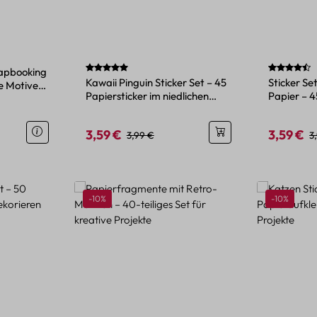
Durchschnittliche Bewertung von 5 von 5 Sternen
Durchschni
rapbooking
Kawaii Pinguin Sticker Set – 45
Sticker Se
ne Motive
Papiersticker im niedlichen
Papier – 4
Tier-Design
Blattmoti
3,59 €
3,59 €
is:
Verkaufspreis:
Regulärer Preis:
Verkaufspr
R
3,99 €
3
Rabatt
Rabatt
-10%
-10%