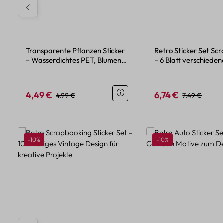
Transparente Pflanzen Sticker
Retro Sticker Set Sc
– Wasserdichtes PET, Blumen-
– 6 Blatt verschiede
und Pflanzenmotive
Papier PET
4,49 €
6,74 €
Verkaufspreis:
Regulärer Preis:
Verkaufspreis:
Regulärer Pre
4,99 €
7,49 €
Produktgalerie überspringen
Rabatt
Rabatt
-10%
-10%