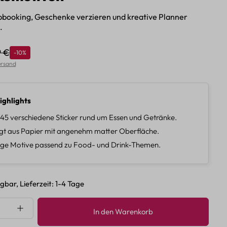
apbooking, Geschenke verzieren und kreative Planner
.
9 €
Rabatt
-10%
lärer Preis:
Versand
ighlights
 45 verschiedene Sticker rund um Essen und Getränke.
gt aus Papier mit angenehm matter Oberfläche.
tige Motive passend zu Food- und Drink-Themen.
gbar, Lieferzeit: 1-4 Tage
nzahl: Gib den gewünschten Wert ein oder 
In den Warenkorb