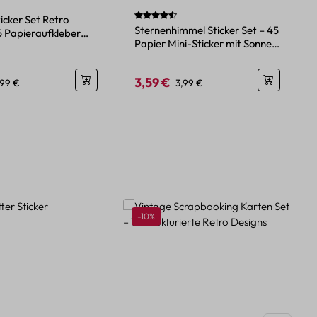
Durchschnittliche Bewertung von 4.86 v
icker Set Retro
Sternenhimmel Sticker Set – 45
 Papieraufkleber
Papier Mini-Sticker mit Sonne,
Mond und Sterne
3,59 €
eis:
egulärer Preis:
Verkaufspreis:
Regulärer Preis:
,99 €
3,99 €
Rabatt
-10%