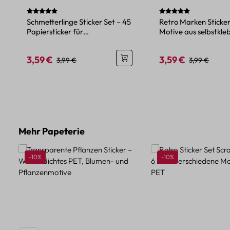
Durchschnittliche Bewertung von 5 von 5 Sternen
Durchschnittliche Be
Schmetterlinge Sticker Set – 45
Retro Marken Sticker
Papiersticker für
Motive aus selbstkl
Bastelprojekte
Papier
3,59 €
3,59 €
Verkaufspreis:
Regulärer Preis:
Verkaufspreis:
Regulärer Pre
3,99 €
3,99 €
Produktgalerie überspringen
Mehr Papeterie
Rabatt
Rabatt
-10%
-10%