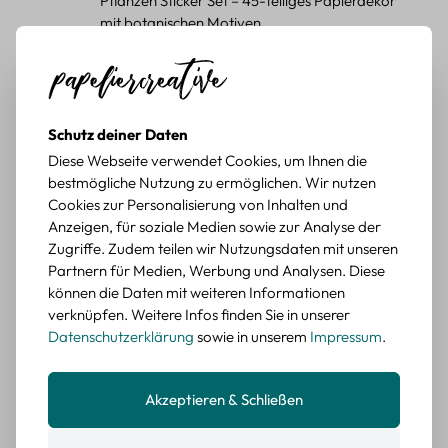
Pflanzen Sticker Set – 45-teiliges Papierdekor
mit botanischen Motiven
Durchschnittliche Bewertung von 5 von 5 Sternen
Erika G.
diesen Monat
Verifizierter Kauf
Schöne Motive
Tolle Motive, Briefmarken gehen zu vielen Projekten,
Schutz deiner Daten
würde sie wieder kaufen.
Diese Webseite verwendet Cookies, um Ihnen die
BEWERTETER ARTIKEL
bestmögliche Nutzung zu ermöglichen. Wir nutzen
Retro Briefmarken Sticker Set – 45 Papier-
Cookies zur Personalisierung von Inhalten und
Sticker mit Wald- und Tiermotiven
Anzeigen, für soziale Medien sowie zur Analyse der
Zugriffe. Zudem teilen wir Nutzungsdaten mit unseren
Durchschnittliche Bewertung von 5 von 5 Sternen
Erika G.
Partnern für Medien, Werbung und Analysen. Diese
diesen Monat
Verifizierter Kauf
können die Daten mit weiteren Informationen
Schöne Motive
verknüpfen. Weitere Infos finden Sie in unserer
Die Sticker passen gut zu meinen Büchern, würde sie
Datenschutzerklärung
sowie in unserem
Impressum
.
wieder kaufen.
BEWERTETER ARTIKEL
Akzeptieren & Schließen
Retro Blumen Sticker Set – 45 Stück mit 15
verschiedene Motive
Farbe: F