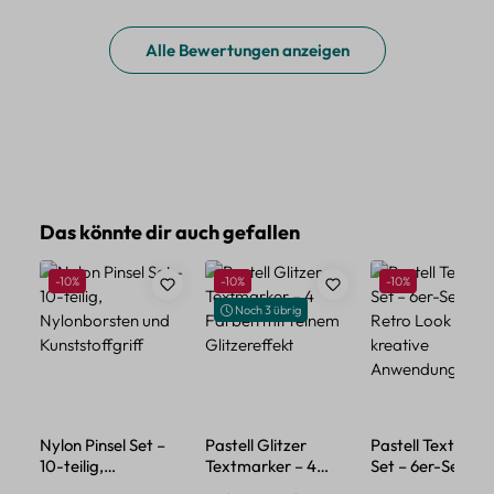
Alle Bewertungen anzeigen
Produktgalerie überspringen
Das könnte dir auch gefallen
Rabatt
Rabatt
Rabatt
-10%
-10%
-10%
Noch 3 übrig
Nylon Pinsel Set –
Pastell Glitzer
Pastell Textmark
10-teilig,
Textmarker – 4
Set – 6er-Set im
Nylonborsten und
Farben mit feinem
Retro Look für