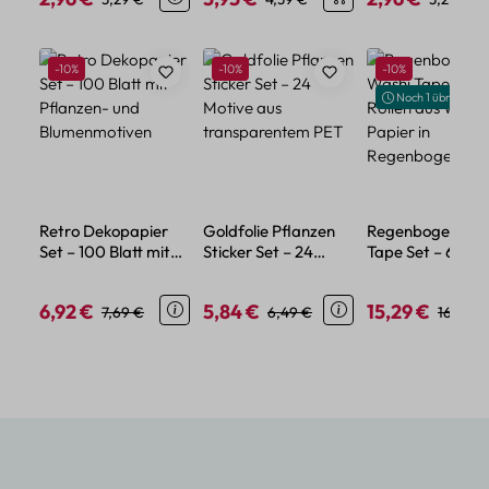
Produktgalerie überspringen
Rabatt
Rabatt
Rabatt
-10%
-10%
-10%
Noch 1 übrig
Retro Dekopapier
Goldfolie Pflanzen
Regenbogen Was
Set – 100 Blatt mit
Sticker Set – 24
Tape Set – 60 Ro
Pflanzen- und
Motive aus
aus Washi-Papier
Blumenmotiven
transparentem PET
Regenbogenfar
6,92 €
5,84 €
15,29 €
Verkaufspreis:
Regulärer Preis:
Verkaufspreis:
Regulärer Preis:
Verkaufspreis:
Regulär
7,69 €
6,49 €
16,99 €