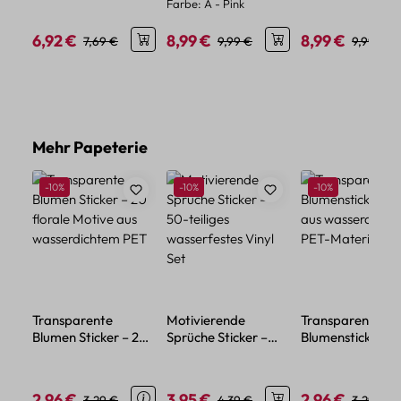
Farbe:
A - Pink
Kunststoffgriff
Glitzereffekt
kreative
Anwendungen
6,92 €
8,99 €
8,99 €
Verkaufspreis:
Regulärer Preis:
Verkaufspreis:
Regulärer Preis:
Verkaufspreis:
Regulärer
7,69 €
9,99 €
9,99 €
Produktgalerie überspringen
Mehr Papeterie
Rabatt
Rabatt
Rabatt
-10%
-10%
-10%
Transparente
Motivierende
Transparente
Blumen Sticker – 20
Sprüche Sticker –
Blumensticker – 
florale Motive aus
50-teiliges
aus wasserdicht
wasserdichtem PET
wasserfestes Vinyl
PET-Material
Set
2,96 €
3,95 €
2,96 €
Verkaufspreis:
Regulärer Preis:
Verkaufspreis:
Regulärer Preis:
Verkaufspreis:
Regulärer
3,29 €
4,39 €
3,29 €