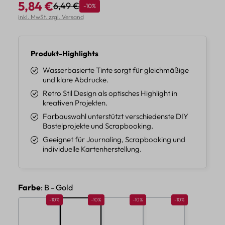
5,84 €
6,49 €
Rabatt
-10%
Regulärer Preis:
Verkaufspreis:
inkl. MwSt. zzgl. Versand
Produkt-Highlights
Wasserbasierte Tinte sorgt für gleichmäßige
und klare Abdrucke.
Retro Stil Design als optisches Highlight in
kreativen Projekten.
Farbauswahl unterstützt verschiedenste DIY
Bastelprojekte und Scrapbooking.
Geeignet für Journaling, Scrapbooking und
individuelle Kartenherstellung.
auswählen
Farbe
: B - Gold
Rabatt 10%
Rabatt 10%
Rabatt 10%
Rabatt 10%
-10%
-10%
-10%
-10%
A - Yellow
B - Gold
C - Red
D - Copper