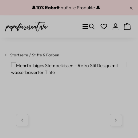
Zum Hauptinhalt springen
🔔
10% Rabatt
auf alle Produkte 🔔
Du hast 0 Produkt
Warenk
Startseite
Stifte & Farben
Bildergalerie überspringen