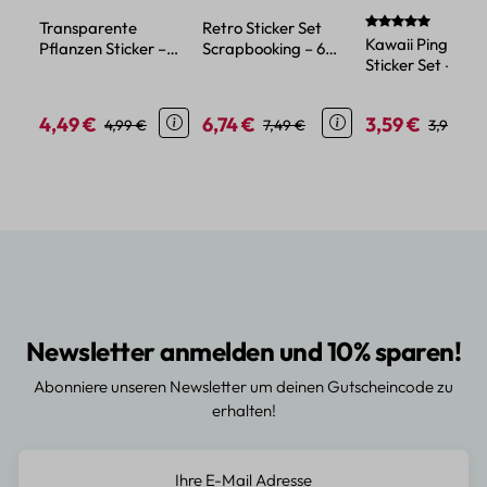
Durchschnittlich
Transparente
Retro Sticker Set
Kawaii Pinguin
Pflanzen Sticker –
Scrapbooking – 6
Sticker Set – 45
Wasserdichtes PET,
Blatt verschiedene
Papiersticker im
Blumen- und
Motive Papier PET
niedlichen Tier-
Pflanzenmotive
4,49 €
6,74 €
3,59 €
Verkaufspreis:
Regulärer Preis:
Verkaufspreis:
Regulärer Preis:
Verkaufspreis:
Reguläre
4,99 €
7,49 €
3,99 €
Design
Newsletter anmelden und 10% sparen!
Abonniere unseren Newsletter um deinen Gutscheincode zu
erhalten!