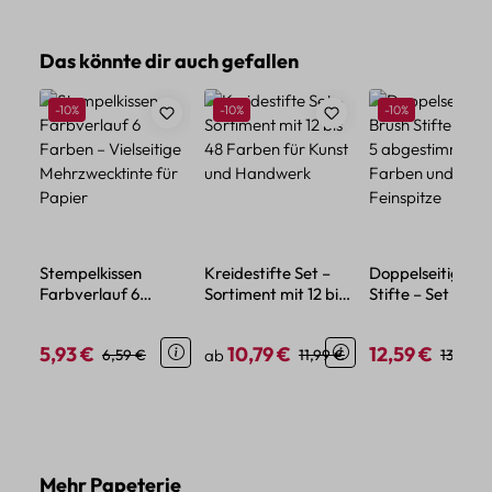
Produktgalerie überspringen
Das könnte dir auch gefallen
Rabatt
Rabatt
Rabatt
-10%
-10%
-10%
Stempelkissen
Kreidestifte Set –
Doppelseitige Br
Farbverlauf 6
Sortiment mit 12 bis
Stifte – Set mit 5
Farben – Vielseitige
48 Farben für Kunst
abgestimmten
Mehrzwecktinte für
und Handwerk
Farben und
5,93 €
10,79 €
12,59 €
Verkaufspreis:
Regulärer Preis:
Verkaufspreis:
Regulärer Preis:
Verkaufspreis:
Regulär
6,59 €
ab
11,99 €
13,99 €
Papier
Feinspitze
Produktgalerie überspringen
Mehr Papeterie