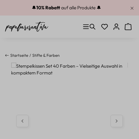
Zum Hauptinhalt springen
🔔
10% Rabatt
auf alle Produkte 🔔
Du hast 0 Produkt
Warenk
Startseite
Stifte & Farben
Bildergalerie überspringen