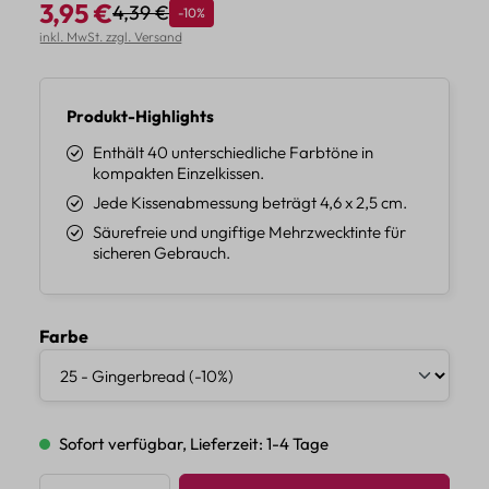
3,95 €
4,39 €
Rabatt
-10%
Regulärer Preis:
Verkaufspreis:
inkl. MwSt. zzgl. Versand
Produkt-Highlights
Enthält 40 unterschiedliche Farbtöne in
kompakten Einzelkissen.
Jede Kissenabmessung beträgt 4,6 x 2,5 cm.
Säurefreie und ungiftige Mehrzwecktinte für
sicheren Gebrauch.
auswählen
Farbe
Sofort verfügbar, Lieferzeit: 1-4 Tage