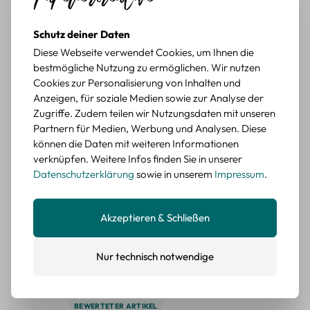
BEWERTETER ARTIKEL
Retro Briefmarken Sticker Set – 45 Papier-
Schutz deiner Daten
Sticker mit Wald- und Tiermotiven
Diese Webseite verwendet Cookies, um Ihnen die
bestmögliche Nutzung zu ermöglichen. Wir nutzen
Durchschnittliche Bewertung von 5 von 5 Sternen
Erika G.
diesen Monat
Verifizierter Kauf
Cookies zur Personalisierung von Inhalten und
Anzeigen, für soziale Medien sowie zur Analyse der
Schöne Motive
Zugriffe. Zudem teilen wir Nutzungsdaten mit unseren
Die Sticker passen gut zu meinen Büchern, würde sie
Partnern für Medien, Werbung und Analysen. Diese
wieder kaufen.
können die Daten mit weiteren Informationen
BEWERTETER ARTIKEL
verknüpfen. Weitere Infos finden Sie in unserer
Retro Blumen Sticker Set – 45 Stück mit 15
Datenschutzerklärung
sowie in unserem
Impressum
.
verschiedene Motive
Farbe: F
Akzeptieren & Schließen
Durchschnittliche Bewertung von 5 von 5 Sternen
Erika G.
diesen Monat
Verifizierter Kauf
Tolle Sticker
Nur technisch notwendige
Schöne Deko-Teile für meine Bücher, es passt zu meinem
Stiel.
BEWERTETER ARTIKEL