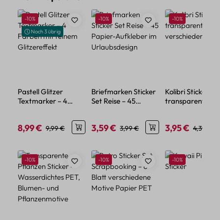
Rabatt
Rabatt
Rabatt
-10%
-10%
-10%
Noch 3 übrig
Pastell Glitzer
Briefmarken Sticker
Kolibri Sticker Se
Textmarker – 4
Set Reise – 45
transparent – 5
Farben mit feinem
Papier-Aufkleber im
verschiedene Mo
Glitzereffekt
Urlaubsdesign
8,99 €
3,59 €
3,95 €
Verkaufspreis:
Regulärer Preis:
Verkaufspreis:
Regulärer Preis:
Verkaufspreis:
Regulärer
9,99 €
3,99 €
4,39 €
Produktgalerie überspringen
Rabatt
Rabatt
Rabatt
-10%
-10%
-10%