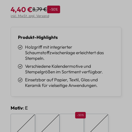
4,40 €
8,79 €
Rabatt
-50%
Regulärer Preis:
Verkaufspreis:
inkl. MwSt. zzgl. Versand
Produkt-Highlights
Holzgriff mit integrierter
Schaumstoffzwischenlage erleichtert das
Stempeln.
Verschiedene Kalendermotive und
Stempelgrößen im Sortiment verfügbar.
Einsetzbar auf Papier, Textil, Glas und
Keramik für vielseitige Anwendungen.
auswählen
Motiv
: E
Rabatt 50%
-50%
A
B
C
D
(Diese Option ist zurzeit nicht verfügbar.)
(Diese Option ist zurzeit nicht verfügbar.)
(Diese Option ist zur