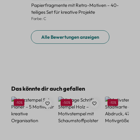
Papierfragmente mit Retro-Motiven – 40-
teiliges Set für kreative Projekte
Farbe: C
Alle Bewertungen anzeigen
Produktgalerie überspringen
Das könnte dir auch gefallen
Rabatt
Rabatt
Rabatt
-10%
-50%
-10%