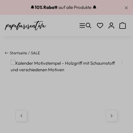
Zum Hauptinhalt springen
🔔
10% Rabatt
auf alle Produkte 🔔
Du hast 0 Produkt
Warenk
Startseite
SALE
Bildergalerie überspringen