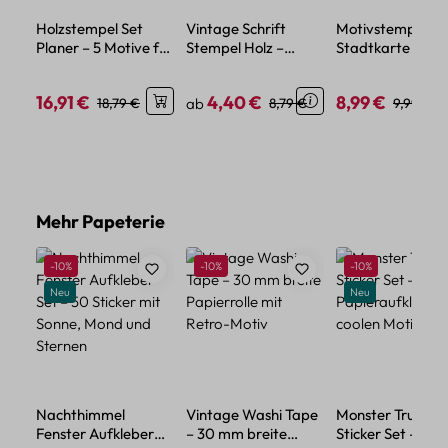
Holzstempel Set
Vintage Schrift
Motivstempel
Planer – 5 Motive für
Stempel Holz –
Stadtkarte –
kreative
Motivstempel mit
Präziser Abdruck
Organisation
Schaumstoffpolster
47x77 mm
16,91 €
4,40 €
8,99 €
Verkaufspreis:
Regulärer Preis:
Verkaufspreis:
Regulärer Preis:
Verkaufspreis:
Regulärer
18,79 €
ab
8,79 €
9,99 €
Motivgröße
Produktgalerie überspringen
Mehr Papeterie
Rabatt
Rabatt
Rabatt
-10%
-10%
-10%
Neu
Neu
Nachthimmel
Vintage Washi Tape
Monster Truck
Fenster Aufkleber
– 30 mm breite
Sticker Set – 50