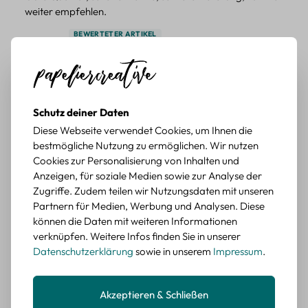
weiter empfehlen.
BEWERTETER ARTIKEL
Pflanzen Sticker Set – 45-teiliges Papierdekor
mit botanischen Motiven
Durchschnittliche Bewertung von 5 von 5 Sternen
Erika G.
diesen Monat
Verifizierter Kauf
Schutz deiner Daten
Schöne Motive
Diese Webseite verwendet Cookies, um Ihnen die
Tolle Motive, Briefmarken gehen zu vielen Projekten,
bestmögliche Nutzung zu ermöglichen. Wir nutzen
würde sie wieder kaufen.
Cookies zur Personalisierung von Inhalten und
BEWERTETER ARTIKEL
Anzeigen, für soziale Medien sowie zur Analyse der
Retro Briefmarken Sticker Set – 45 Papier-
Zugriffe. Zudem teilen wir Nutzungsdaten mit unseren
Sticker mit Wald- und Tiermotiven
Partnern für Medien, Werbung und Analysen. Diese
können die Daten mit weiteren Informationen
Durchschnittliche Bewertung von 5 von 5 Sternen
Erika G.
verknüpfen. Weitere Infos finden Sie in unserer
diesen Monat
Verifizierter Kauf
Datenschutzerklärung
sowie in unserem
Impressum
.
Schöne Motive
Die Sticker passen gut zu meinen Büchern, würde sie
wieder kaufen.
Akzeptieren & Schließen