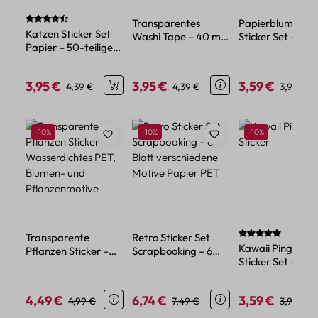
Durchschnittliche Bewertung von 4.71 von 5 Sternen
Transparentes
Papierblumen
Katzen Sticker Set
Washi Tape – 40 mm
Sticker Set – 45
Papier – 50-teiliges
breit, 3 m lang, PET
florale Papier-
Motiv Katzen
Material
Sticker für Deko
Dekorationsset
3,95 €
3,95 €
3,59 €
Verkaufspreis:
Regulärer Preis:
Verkaufspreis:
Regulärer Preis:
Verkaufspreis:
Reguläre
4,39 €
4,39 €
3,99 €
Produktgalerie überspringen
Rabatt
Rabatt
Rabatt
-10%
-10%
-10%
Durchschnittlich
Transparente
Retro Sticker Set
Kawaii Pinguin
Pflanzen Sticker –
Scrapbooking – 6
Sticker Set – 45
Wasserdichtes PET,
Blatt verschiedene
Papiersticker im
Blumen- und
Motive Papier PET
niedlichen Tier-
Pflanzenmotive
4,49 €
6,74 €
3,59 €
Verkaufspreis:
Regulärer Preis:
Verkaufspreis:
Regulärer Preis:
Verkaufspreis:
Reguläre
4,99 €
7,49 €
3,99 €
Design