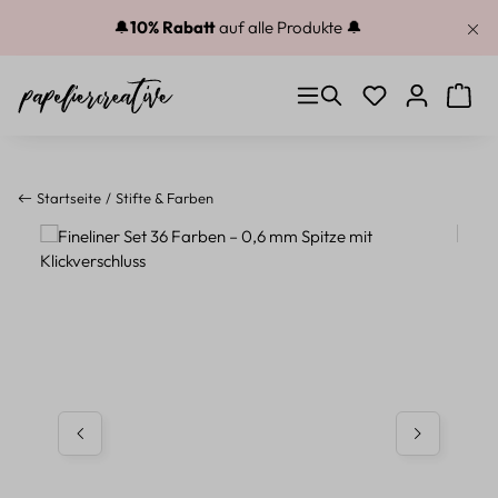
Zum Hauptinhalt springen
🔔
10% Rabatt
auf alle Produkte 🔔
Du hast 0 Produkt
Warenk
Startseite
Stifte & Farben
Bildergalerie überspringen