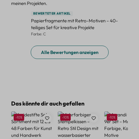
meinen Projekten.
BEWERTETER ARTIKEL
Papierfragmente mit Retro-Motiven – 40-
teiliges Set für kreative Projekte
Farbe: C
Alle Bewertungen anzeigen
Produktgalerie überspringen
Das könnte dir auch gefallen
Rabatt
Rabatt
Rabatt
-10%
-10%
-10%