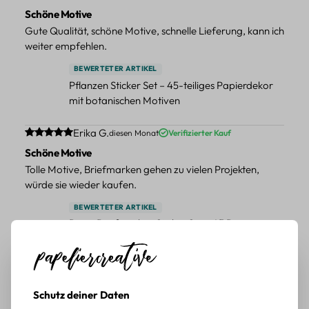
Schöne Motive
Gute Qualität, schöne Motive, schnelle Lieferung, kann ich
weiter empfehlen.
BEWERTETER ARTIKEL
Pflanzen Sticker Set – 45-teiliges Papierdekor
mit botanischen Motiven
Durchschnittliche Bewertung von 5 von 5 Sternen
Erika G.
diesen Monat
Verifizierter Kauf
Schöne Motive
Tolle Motive, Briefmarken gehen zu vielen Projekten,
würde sie wieder kaufen.
BEWERTETER ARTIKEL
Retro Briefmarken Sticker Set – 45 Papier-
Sticker mit Wald- und Tiermotiven
Durchschnittliche Bewertung von 5 von 5 Sternen
Erika G.
diesen Monat
Verifizierter Kauf
Schöne Motive
Schutz deiner Daten
Die Sticker passen gut zu meinen Büchern, würde sie