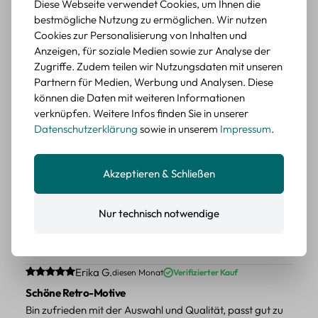
Diese Webseite verwendet Cookies, um Ihnen die
wieder kaufen.
bestmögliche Nutzung zu ermöglichen. Wir nutzen
Cookies zur Personalisierung von Inhalten und
BEWERTETER ARTIKEL
Anzeigen, für soziale Medien sowie zur Analyse der
Retro Blumen Sticker Set – 45 Stück mit 15
Zugriffe. Zudem teilen wir Nutzungsdaten mit unseren
verschiedene Motive
Partnern für Medien, Werbung und Analysen. Diese
Farbe: F
können die Daten mit weiteren Informationen
verknüpfen. Weitere Infos finden Sie in unserer
Durchschnittliche Bewertung von 5 von 5 Sternen
Erika G.
diesen Monat
Verifizierter Kauf
Datenschutzerklärung
sowie in unserem
Impressum
.
Tolle Sticker
Schöne Deko-Teile für meine Bücher, es passt zu meinem
Stiel.
Akzeptieren & Schließen
BEWERTETER ARTIKEL
Retro Sticker Scrapbooking Set – Mix aus
Nur technisch notwendige
Labels, Blumen und Figuren
Farbe: H
Durchschnittliche Bewertung von 5 von 5 Sternen
Erika G.
diesen Monat
Verifizierter Kauf
Schöne Retro-Motive
Bin zufrieden mit der Auswahl und Qualität, passt gut zu