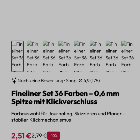
Noch keine Bewertung · Shop-Ø 4,9 (175)
Fineliner Set 36 Farben – 0,6 mm
Spitze mit Klickverschluss
Farbauswahl für Journaling, Skizzieren und Planer –
stabiler Klickmechanismus
2,51 €
2,79 €
Rabatt
-10%
Regulärer Preis:
Verkaufspreis: