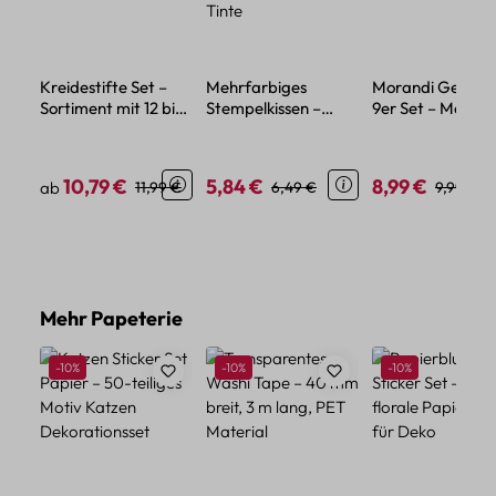
Kreidestifte Set –
Mehrfarbiges
Morandi Gel Stif
Sortiment mit 12 bis
Stempelkissen –
9er Set – Macar
48 Farben für Kunst
Retro Stil Design mit
Farbige, Kawaii
und Handwerk
wasserbasierter
Motive
Tinte
10,79 €
5,84 €
8,99 €
Verkaufspreis:
Regulärer Preis:
Verkaufspreis:
Regulärer Preis:
Verkaufspreis:
Regulärer
ab
11,99 €
6,49 €
9,99 €
Produktgalerie überspringen
Mehr Papeterie
Rabatt
Rabatt
Rabatt
-10%
-10%
-10%