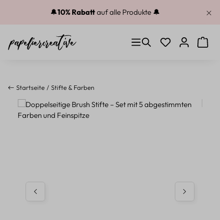
Zum Hauptinhalt springen
🔔
10% Rabatt
auf alle Produkte 🔔
Du hast 0 Produkt
Warenk
Startseite
Stifte & Farben
Bildergalerie überspringen