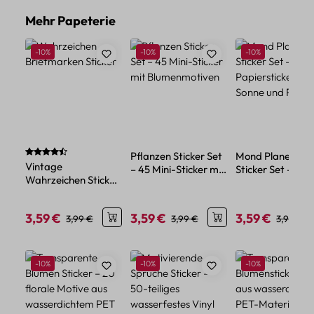
Produktgalerie überspringen
Mehr Papeterie
Rabatt
Rabatt
Rabatt
-10%
-10%
-10%
Durchschnittliche Bewertung von 4.67 von 5 Sternen
Pflanzen Sticker Set
Mond Planeten
Vintage
– 45 Mini-Sticker mit
Sticker Set – 45
Wahrzeichen Sticker
Blumenmotiven
Papiersticker mit
Set – 45 Papier-
Sonne und Plane
Sticker im Retro-Stil
3,59 €
3,59 €
3,59 €
Verkaufspreis:
Regulärer Preis:
Verkaufspreis:
Regulärer Preis:
Verkaufspreis:
Reguläre
3,99 €
3,99 €
3,99 €
Produktgalerie überspringen
Rabatt
Rabatt
Rabatt
-10%
-10%
-10%