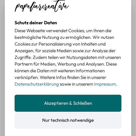
würde sie wieder kaufen.
BEWERTETER ARTIKEL
Retro Briefmarken Sticker Set – 45 Papier-
Schutz deiner Daten
Sticker mit Wald- und Tiermotiven
Diese Webseite verwendet Cookies, um Ihnen die
bestmögliche Nutzung zu ermöglichen. Wir nutzen
Durchschnittliche Bewertung von 5 von 5 Sternen
Erika G.
diesen Monat
Verifizierter Kauf
Cookies zur Personalisierung von Inhalten und
Schöne Motive
Anzeigen, für soziale Medien sowie zur Analyse der
Die Sticker passen gut zu meinen Büchern, würde sie
Zugriffe. Zudem teilen wir Nutzungsdaten mit unseren
wieder kaufen.
Partnern für Medien, Werbung und Analysen. Diese
können die Daten mit weiteren Informationen
BEWERTETER ARTIKEL
verknüpfen. Weitere Infos finden Sie in unserer
Retro Blumen Sticker Set – 45 Stück mit 15
Datenschutzerklärung
sowie in unserem
Impressum
.
verschiedene Motive
Farbe: F
Akzeptieren & Schließen
Durchschnittliche Bewertung von 5 von 5 Sternen
Erika G.
diesen Monat
Verifizierter Kauf
Tolle Sticker
Nur technisch notwendige
Schöne Deko-Teile für meine Bücher, es passt zu meinem
Stiel.