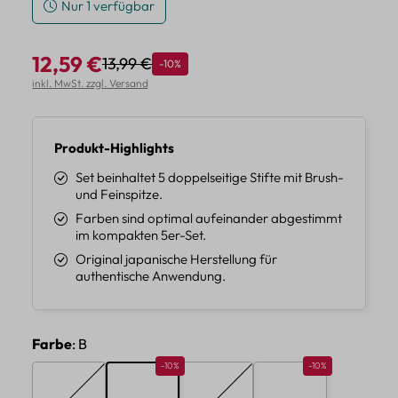
Nur 1 verfügbar
12,59 €
13,99 €
Rabatt
-10%
Regulärer Preis:
Verkaufspreis:
inkl. MwSt. zzgl. Versand
Produkt-Highlights
Set beinhaltet 5 doppelseitige Stifte mit Brush-
und Feinspitze.
Farben sind optimal aufeinander abgestimmt
im kompakten 5er-Set.
Original japanische Herstellung für
authentische Anwendung.
auswählen
Farbe
: B
Rabatt 10%
Rabatt 10%
-10%
-10%