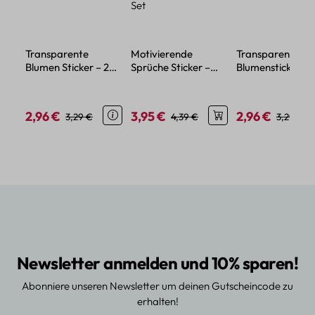
Transparente
Motivierende
Transparente
Blumen Sticker – 20
Sprüche Sticker –
Blumensticker – 
florale Motive aus
50-teiliges
aus wasserdicht
wasserdichtem PET
wasserfestes Vinyl
PET-Material
Set
2,96 €
3,95 €
2,96 €
Verkaufspreis:
Regulärer Preis:
Verkaufspreis:
Regulärer Preis:
Verkaufspreis:
Regulärer
3,29 €
4,39 €
3,29 €
Newsletter anmelden und 10% sparen!
Abonniere unseren Newsletter um deinen Gutscheincode zu
erhalten!