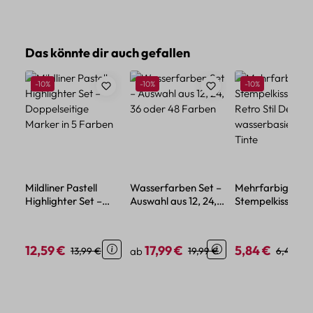
Produktgalerie überspringen
Das könnte dir auch gefallen
Rabatt
Rabatt
Rabatt
-10%
-10%
-10%
Mildliner Pastell
Wasserfarben Set –
Mehrfarbiges
Highlighter Set –
Auswahl aus 12, 24,
Stempelkissen –
Doppelseitige
36 oder 48 Farben
Retro Stil Design
Marker in 5 Farben
wasserbasierter
Tinte
12,59 €
17,99 €
5,84 €
Verkaufspreis:
Regulärer Preis:
Verkaufspreis:
Regulärer Preis:
Verkaufspreis:
Reguläre
13,99 €
ab
19,99 €
6,49 €