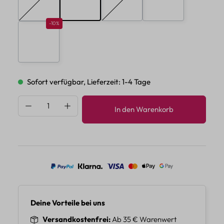
A
B
C
D
(Diese Option ist zurzeit nicht verfügbar.)
(Diese Option ist zurzeit nicht verf
Rabatt 10%
-10%
E
Sofort verfügbar, Lieferzeit: 1-4 Tage
Produkt Anzahl: Gib den gewünschten Wert 
In den Warenkorb
Deine Vorteile bei uns
Versandkostenfrei
Ab 35 € Warenwert