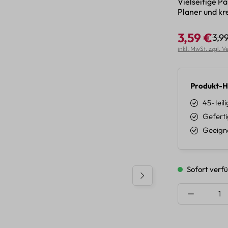
Vielseitige P
Planer und kr
3,59 €
3,9
Regu
Verkaufspreis:
inkl. MwSt. zzgl. 
Produkt-H
45-teil
Geferti
Geeigne
Sofort verfü
Produkt A