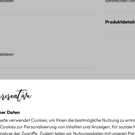
telideen
zahlreichen Ge
Produktdetail
telideen
inwandfrei Verpackt und hatte keine Schäden.
ner Daten
telideen
eite verwendet Cookies, um Ihnen die bestmögliche Nutzung zu ermö
Cookies zur Personalisierung von Inhalten und Anzeigen, für soziale
nalyse der Zugriffe. Zudem teilen wir Nutzungsdaten mit unseren Par