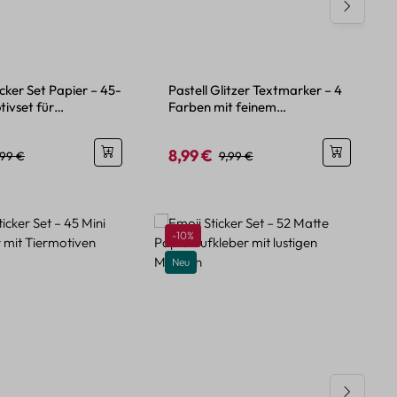
icker Set Papier – 45-
Pastell Glitzer Textmarker – 4
tivset für
Farben mit feinem
en
Glitzereffekt
8,99 €
eis:
egulärer Preis:
Verkaufspreis:
Regulärer Preis:
,99 €
9,99 €
Rabatt
-10%
Neu