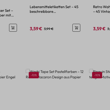
wertung von 5 von 5 Sternen
Lebensmitteletiketten Set – 45
Retro Wahr
er Set –
beschreibbare
– 45 Vinta
ber mit
Papieraufkleber für Vorräte
Mini-Form
3,59 €
3,59 €
is:
Verkaufspreis:
Regulärer Preis:
Verkaufspr
R
3,99 €
3
Rabatt
Rabatt
-10%
-10%