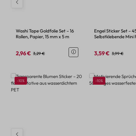
Washi Tape Goldfolie Set – 16
Engel Sticker Set – 4
Rollen, Papier, 15 mm x 5 m
Selbstklebende Mini 
Engel Motive
2,96 €
3,59 €
Verkaufspreis:
Regulärer Preis:
Verkaufspreis:
Regulärer Pre
3,29 €
3,99 €
Produktgalerie überspringen
Rabatt
Rabatt
-10%
-10%