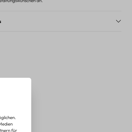
staltungswünschen an.
s
glichen.
 Medien
tnern für