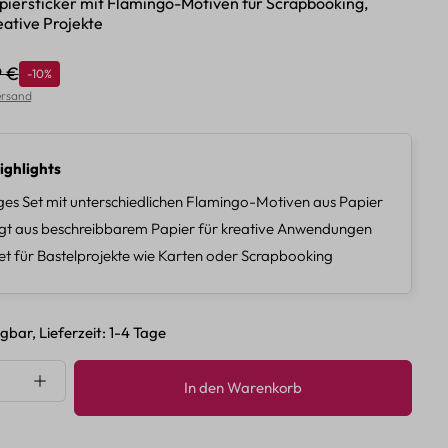
apiersticker mit Flamingo-Motiven für Scrapbooking,
eative Projekte
9 €
Rabatt
-10%
lärer Preis:
Versand
ighlights
iges Set mit unterschiedlichen Flamingo-Motiven aus Papier
gt aus beschreibbarem Papier für kreative Anwendungen
t für Bastelprojekte wie Karten oder Scrapbooking
gbar, Lieferzeit: 1-4 Tage
nzahl: Gib den gewünschten Wert ein oder 
In den Warenkorb