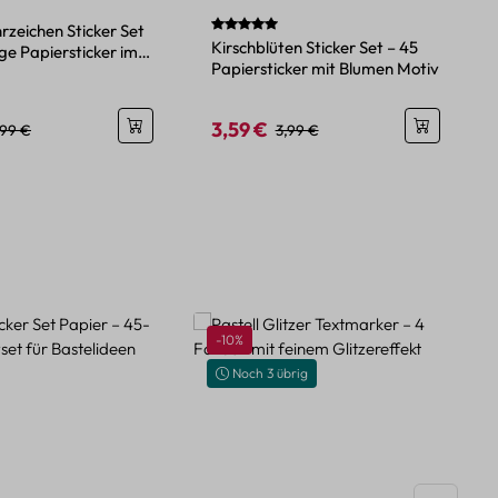
Durchschnittliche Bewertung von 5 von 
zeichen Sticker Set
Kirschblüten Sticker Set – 45
ge Papiersticker im
Papiersticker mit Blumen Motiv
at
3,59 €
eis:
egulärer Preis:
Verkaufspreis:
Regulärer Preis:
,99 €
3,99 €
Rabatt
-10%
Noch 3 übrig