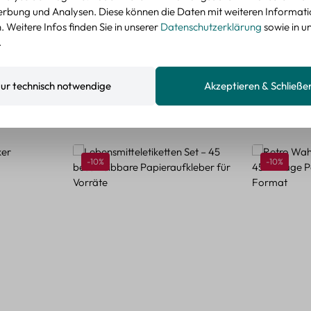
nzeigen
rbung und Analysen. Diese können die Daten mit weiteren Informat
 Weitere Infos finden Sie in unserer
Datenschutzerklärung
sowie in u
.
ur technisch notwendige
Akzeptieren & Schließe
Rabatt
Rabatt
-10%
-10%