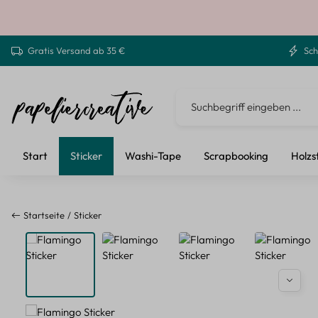
 Hauptinhalt springen
Zur Suche springen
Zur Hauptnavigation springen
Gratis Versand ab 35 €
Sch
Start
Sticker
Washi-Tape
Scrapbooking
Holzs
Startseite
Sticker
Bildergalerie überspringen