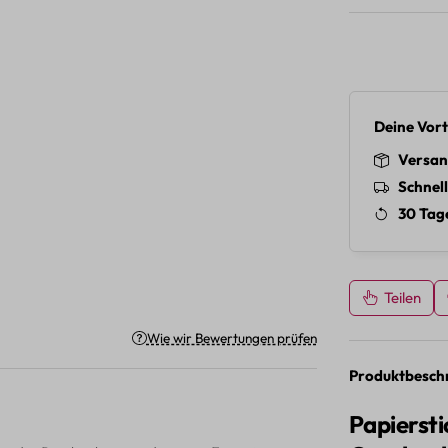
Deine Vort
Versan
Schnel
30 Tag
Teilen
on 5 von 5 Sternen
Wie wir Bewertungen prüfen
Produktbesch
Papiersti