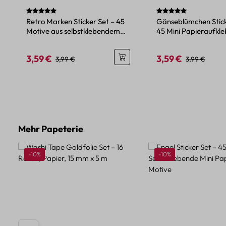
Durchschnittliche Bewertung von 5 von 5 Sternen
Durchschnittliche Be
Retro Marken Sticker Set – 45
Gänseblümchen Stick
Motive aus selbstklebendem
45 Mini Papieraufkle
Papier
Sonnenblumenmotiv
3,59 €
3,59 €
Verkaufspreis:
Regulärer Preis:
Verkaufspreis:
Regulärer Pre
3,99 €
3,99 €
Produktgalerie überspringen
Mehr Papeterie
Rabatt
Rabatt
-10%
-10%