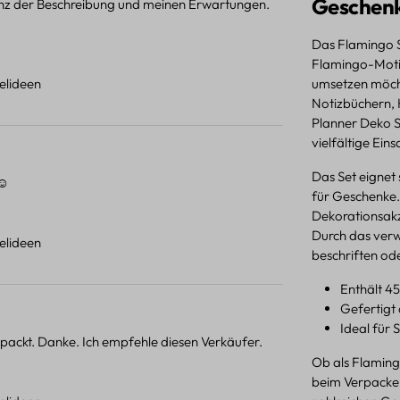
Geschenk
ganz der Beschreibung und meinen Erwartungen.
Das Flamingo St
Flamingo-Motive
telideen
umsetzen möcht
Notizbüchern, 
Planner Deko St
vielfältige Ein
Das Set eignet
☺️
für Geschenke.
Dekorationsakze
Durch das verwe
telideen
beschriften ode
Enthält 4
Gefertigt 
Ideal für
verpackt. Danke. Ich empfehle diesen Verkäufer.
Ob als Flamingo
beim Verpacken 