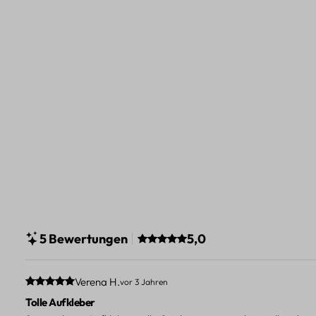
Durchschnittliche Bewertung v
5 Bewertungen
5,0
Durchschnittliche Bewertung von 5 von 5 Sternen
Verena H.
vor 3 Jahren
Tolle Aufkleber