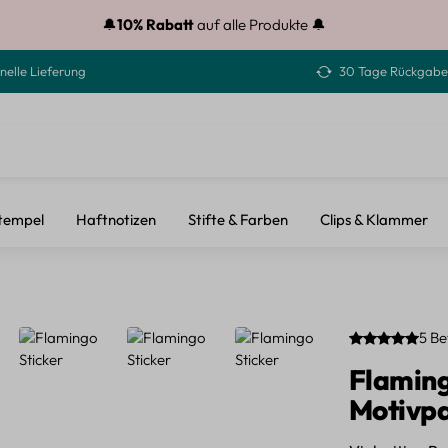
🔔
10% Rabatt
auf alle Produkte 🔔
nelle Lieferung
30 Tage Rückgabe
tempel
Haftnotizen
Stifte & Farben
Clips & Klammer
5 B
Durchschnittli
Flamingo
Motivpa