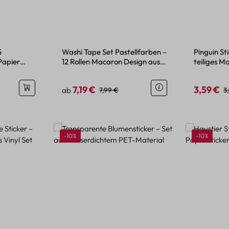
5
Washi Tape Set Pastellfarben –
Pinguin St
Papier
12 Rollen Macaron Design aus
teiliges Mo
Papier
Bastelide
7,19 €
3,59 €
is:
Verkaufspreis:
Regulärer Preis:
Verkaufspr
R
ab
7,99 €
3
Rabatt
Rabatt
-10%
-10%