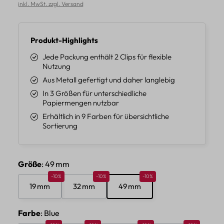
inkl. MwSt. zzgl. Versand
Produkt-Highlights
Jede Packung enthält 2 Clips für flexible
Nutzung
Aus Metall gefertigt und daher langlebig
In 3 Größen für unterschiedliche
Papiermengen nutzbar
Erhältlich in 9 Farben für übersichtliche
Sortierung
auswählen
Größe
: 49 mm
Rabatt 10%
Rabatt 10%
Rabatt 10%
-10%
-10%
-10%
19 mm
32 mm
49 mm
auswählen
Farbe
: Blue