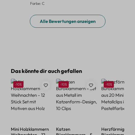
Farbe: C
Alle Bewertungen anzeigen
Produktgalerie überspringen
Das könnte dir auch gefallen
Rabatt
Rabatt
Rabatt
-10%
-10%
-10%
Mini Holzklammern
Katzen
Herzförmige
Weihnachten – 12
Büroklammern – Set
Büroklammern – 