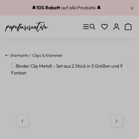
Zum Hauptinhalt springen
🔔
10% Rabatt
auf alle Produkte 🔔
Du hast 0 Produkt
Warenk
Startseite
Clips & Klammer
Bildergalerie überspringen