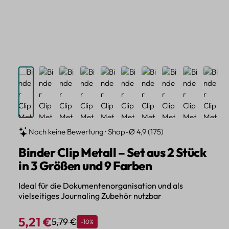
Noch keine Bewertung · Shop-Ø 4,9 (175)
Binder Clip Metall – Set aus 2 Stück
in 3 Größen und 9 Farben
Ideal für die Dokumentenorganisation und als
vielseitiges Journaling Zubehör nutzbar
5,21 €
5,79 €
Rabatt
-10%
Regulärer Preis:
Verkaufspreis: