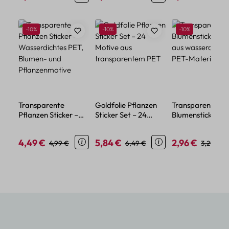
Produktgalerie überspringen
Rabatt
Rabatt
Rabatt
-10%
-10%
-10%
Transparente
Goldfolie Pflanzen
Transparente
Pflanzen Sticker –
Sticker Set – 24
Blumensticker – 
Wasserdichtes PET,
Motive aus
aus wasserdicht
Blumen- und
transparentem PET
PET-Material
4,49 €
5,84 €
2,96 €
Verkaufspreis:
Regulärer Preis:
Verkaufspreis:
Regulärer Preis:
Verkaufspreis:
Regulärer
4,99 €
6,49 €
3,29 €
Pflanzenmotive