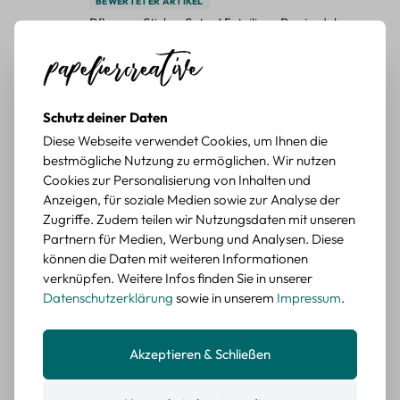
BEWERTETER ARTIKEL
Pflanzen Sticker Set – 45-teiliges Papierdekor
mit botanischen Motiven
Durchschnittliche Bewertung von 5 von 5 Sternen
Erika G.
diesen Monat
Verifizierter Kauf
Schöne Motive
Schutz deiner Daten
Tolle Motive, Briefmarken gehen zu vielen Projekten,
Diese Webseite verwendet Cookies, um Ihnen die
würde sie wieder kaufen.
bestmögliche Nutzung zu ermöglichen. Wir nutzen
Cookies zur Personalisierung von Inhalten und
BEWERTETER ARTIKEL
Anzeigen, für soziale Medien sowie zur Analyse der
Retro Briefmarken Sticker Set – 45 Papier-
Zugriffe. Zudem teilen wir Nutzungsdaten mit unseren
Sticker mit Wald- und Tiermotiven
Partnern für Medien, Werbung und Analysen. Diese
können die Daten mit weiteren Informationen
Durchschnittliche Bewertung von 5 von 5 Sternen
Erika G.
diesen Monat
Verifizierter Kauf
verknüpfen. Weitere Infos finden Sie in unserer
Schöne Motive
Datenschutzerklärung
sowie in unserem
Impressum
.
Die Sticker passen gut zu meinen Büchern, würde sie
wieder kaufen.
Akzeptieren & Schließen
BEWERTETER ARTIKEL
Retro Blumen Sticker Set – 45 Stück mit 15
verschiedene Motive