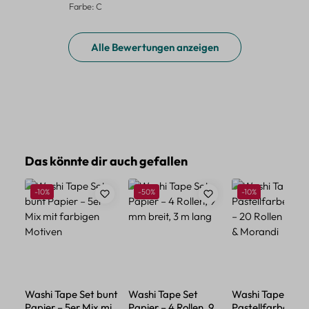
Farbe: C
Alle Bewertungen anzeigen
Produktgalerie überspringen
Das könnte dir auch gefallen
Rabatt
Rabatt
Rabatt
-10%
-50%
-10%
Washi Tape Set bunt
Washi Tape Set
Washi Tape Set
Papier – 5er Mix mit
Papier – 4 Rollen, 9
Pastellfarben Pa