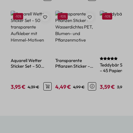
Produktgalerie überspringen
Rabatt
Rabatt
Rabatt
-10%
-10%
-10%
Durchschnittlich
Aquarell Wetter
Transparente
Teddybär Sticker
Sticker Set – 50
Pflanzen Sticker –
– 45 Papier-Stic
transparente
Wasserdichtes PET,
kleiner Bärenmot
Aufkleber mit
Blumen- und
Himmel-Motiven
Pflanzenmotive
3,95 €
4,49 €
3,59 €
Verkaufspreis:
Regulärer Preis:
Verkaufspreis:
Regulärer Preis:
Verkaufspreis:
Reguläre
4,39 €
4,99 €
3,99 €