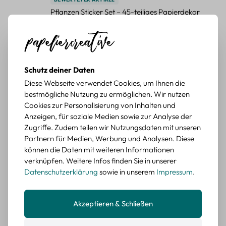
Pflanzen Sticker Set – 45-teiliges Papierdekor
mit botanischen Motiven
Durchschnittliche Bewertung von 5 von 5 Sternen
Erika G.
diesen Monat
Verifizierter Kauf
Schöne Motive
Schutz deiner Daten
Tolle Motive, Briefmarken gehen zu vielen Projekten,
Diese Webseite verwendet Cookies, um Ihnen die
würde sie wieder kaufen.
bestmögliche Nutzung zu ermöglichen. Wir nutzen
BEWERTETER ARTIKEL
Cookies zur Personalisierung von Inhalten und
Retro Briefmarken Sticker Set – 45 Papier-
Anzeigen, für soziale Medien sowie zur Analyse der
Sticker mit Wald- und Tiermotiven
Zugriffe. Zudem teilen wir Nutzungsdaten mit unseren
Partnern für Medien, Werbung und Analysen. Diese
Durchschnittliche Bewertung von 5 von 5 Sternen
Erika G.
diesen Monat
Verifizierter Kauf
können die Daten mit weiteren Informationen
verknüpfen. Weitere Infos finden Sie in unserer
Schöne Motive
Datenschutzerklärung
sowie in unserem
Impressum
.
Die Sticker passen gut zu meinen Büchern, würde sie
wieder kaufen.
Akzeptieren & Schließen
BEWERTETER ARTIKEL
Retro Blumen Sticker Set – 45 Stück mit 15
verschiedene Motive