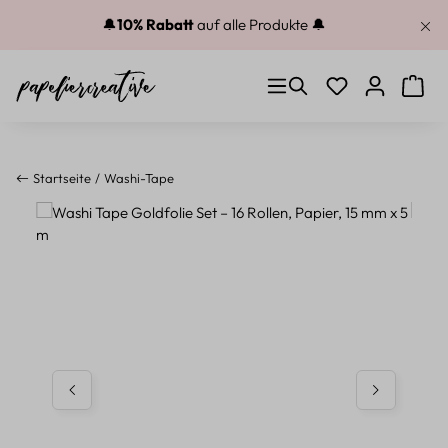
Zum Hauptinhalt springen
🔔
10% Rabatt
auf alle Produkte 🔔
Du hast 0 Produkt
Warenk
Startseite
Washi-Tape
Bildergalerie überspringen