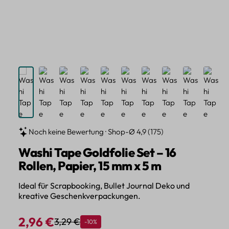
Noch keine Bewertung · Shop-Ø 4,9 (175)
Washi Tape Goldfolie Set – 16
Rollen, Papier, 15 mm x 5 m
Ideal für Scrapbooking, Bullet Journal Deko und
kreative Geschenkverpackungen.
2,96 €
3,29 €
Rabatt
-10%
Regulärer Preis:
Verkaufspreis: