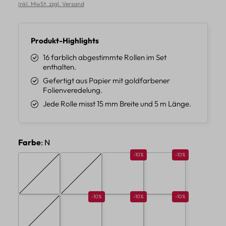
inkl. MwSt. zzgl. Versand
Produkt-Highlights
16 farblich abgestimmte Rollen im Set
enthalten.
Gefertigt aus Papier mit goldfarbener
Folienveredelung.
Jede Rolle misst 15 mm Breite und 5 m Länge.
auswählen
Farbe
: N
Rabatt 10%
Rabatt 10%
-10%
-10%
A
B
C
D
(Diese Option ist zurzeit nicht verfügbar.)
(Diese Option ist zurzeit nicht verfügbar.)
Rabatt 10%
Rabatt 10%
Rabatt 10%
-10%
-10%
-10%
E
F
G
H
(Diese Option ist zurzeit nicht verfügbar.)