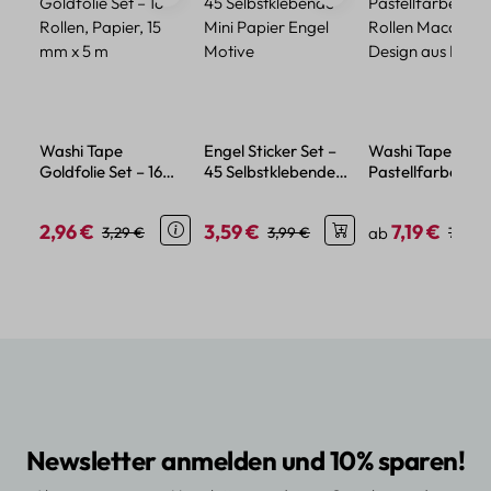
Washi Tape
Engel Sticker Set –
Washi Tape Set
Goldfolie Set – 16
45 Selbstklebende
Pastellfarben – 1
Rollen, Papier, 15 mm
Mini Papier Engel
Rollen Macaron
x 5 m
Motive
Design aus Papie
2,96 €
3,59 €
7,19 €
Verkaufspreis:
Regulärer Preis:
Verkaufspreis:
Regulärer Preis:
Verkaufspreis:
Regulä
3,29 €
3,99 €
ab
7,99 €
Newsletter anmelden und 10% sparen!