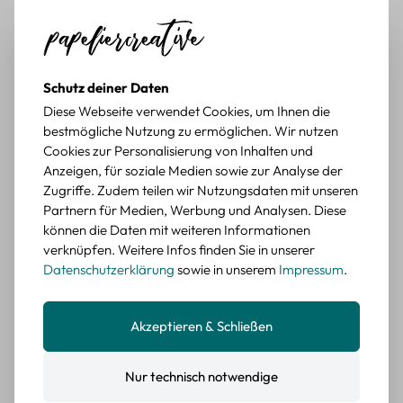
Schöne Motive
Tolle Motive, Briefmarken gehen zu vielen Projekten,
würde sie wieder kaufen.
Schutz deiner Daten
BEWERTETER ARTIKEL
Diese Webseite verwendet Cookies, um Ihnen die
Retro Briefmarken Sticker Set – 45 Papier-
bestmögliche Nutzung zu ermöglichen. Wir nutzen
Sticker mit Wald- und Tiermotiven
Cookies zur Personalisierung von Inhalten und
Anzeigen, für soziale Medien sowie zur Analyse der
Durchschnittliche Bewertung von 5 von 5 Sternen
Erika G.
diesen Monat
Verifizierter Kauf
Zugriffe. Zudem teilen wir Nutzungsdaten mit unseren
Schöne Motive
Partnern für Medien, Werbung und Analysen. Diese
Die Sticker passen gut zu meinen Büchern, würde sie
können die Daten mit weiteren Informationen
wieder kaufen.
verknüpfen. Weitere Infos finden Sie in unserer
Datenschutzerklärung
sowie in unserem
Impressum
.
BEWERTETER ARTIKEL
Retro Blumen Sticker Set – 45 Stück mit 15
verschiedene Motive
Akzeptieren & Schließen
Farbe: F
Durchschnittliche Bewertung von 5 von 5 Sternen
Erika G.
diesen Monat
Verifizierter Kauf
Nur technisch notwendige
Tolle Sticker