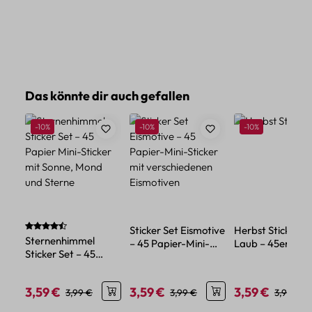
Produktgalerie überspringen
Das könnte dir auch gefallen
Rabatt
Rabatt
Rabatt
-10%
-10%
-10%
Durchschnittliche Bewertung von 4.86 von 5 Sternen
Sticker Set Eismotive
Herbst Sticker S
Sternenhimmel
– 45 Papier-Mini-
Laub – 45er
Sticker Set – 45
Sticker mit
Papierdeko mit
Papier Mini-Sticker
verschiedenen
Blättermotiven
mit Sonne, Mond und
Eismotiven
3,59 €
3,59 €
3,59 €
Verkaufspreis:
Regulärer Preis:
Verkaufspreis:
Regulärer Preis:
Verkaufspreis:
Reguläre
3,99 €
3,99 €
3,99 €
Sterne