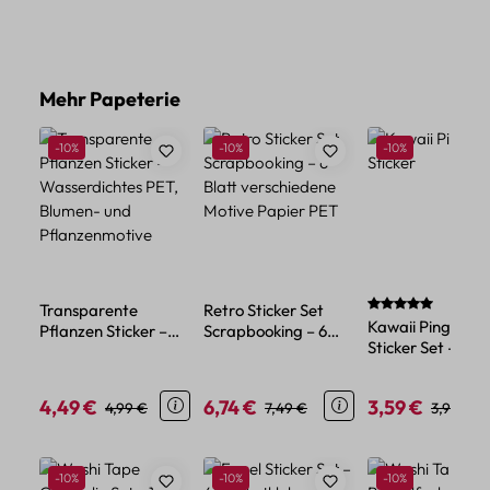
Produktgalerie überspringen
Mehr Papeterie
Rabatt
Rabatt
Rabatt
-10%
-10%
-10%
Durchschnittlich
Transparente
Retro Sticker Set
Kawaii Pinguin
Pflanzen Sticker –
Scrapbooking – 6
Sticker Set – 45
Wasserdichtes PET,
Blatt verschiedene
Papiersticker im
Blumen- und
Motive Papier PET
niedlichen Tier-
Pflanzenmotive
4,49 €
6,74 €
3,59 €
Verkaufspreis:
Regulärer Preis:
Verkaufspreis:
Regulärer Preis:
Verkaufspreis:
Reguläre
4,99 €
7,49 €
3,99 €
Design
Produktgalerie überspringen
Rabatt
Rabatt
Rabatt
-10%
-10%
-10%