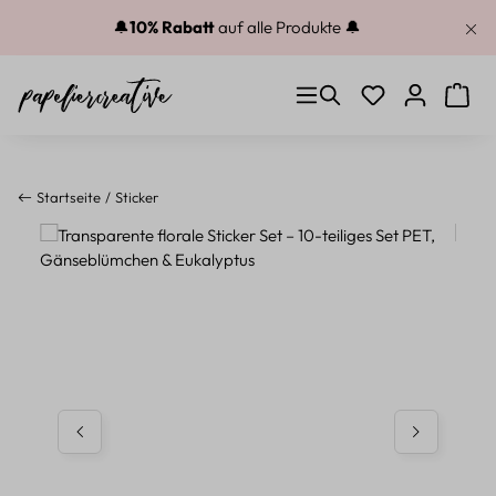
Zum Hauptinhalt springen
🔔
10% Rabatt
auf alle Produkte 🔔
Du hast 0 Produkt
Warenk
Startseite
Sticker
Bildergalerie überspringen