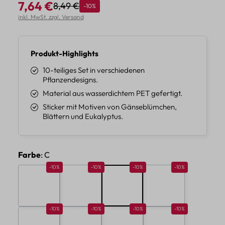
7,64 €
8,49 €
Rabatt
-10%
Regulärer Preis:
Verkaufspreis:
inkl. MwSt. zzgl. Versand
Produkt-Highlights
10-teiliges Set in verschiedenen
Pflanzendesigns.
Material aus wasserdichtem PET gefertigt.
Sticker mit Motiven von Gänseblümchen,
Blättern und Eukalyptus.
auswählen
Farbe
: C
Rabatt 10%
Rabatt 10%
Rabatt 10%
Rabatt 10%
-10%
-10%
-10%
-10%
A
B
C
D
Rabatt 10%
Rabatt 10%
Rabatt 10%
Rabatt 10%
-10%
-10%
-10%
-10%