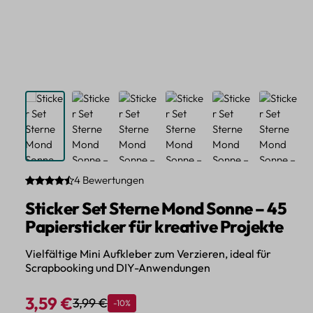
4 Bewertungen
Durchschnittliche Bewertung von 4.75 von 5 Sternen
Sticker Set Sterne Mond Sonne – 45
Papiersticker für kreative Projekte
Vielfältige Mini Aufkleber zum Verzieren, ideal für
Scrapbooking und DIY-Anwendungen
3,59 €
3,99 €
Rabatt
-10%
Regulärer Preis:
Verkaufspreis: