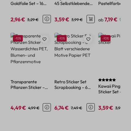
Goldfolie Set – 16
45 Selbstklebende
Pastellfarben – 1
Rollen, Papier, 15 mm
Mini Papier Engel
Rollen Macaron
x 5 m
Motive
Design aus Papie
2,96 €
3,59 €
7,19 €
Verkaufspreis:
Regulärer Preis:
Verkaufspreis:
Regulärer Preis:
Verkaufspreis:
Regulä
3,29 €
3,99 €
ab
7,99 €
Produktgalerie überspringen
Rabatt
Rabatt
Rabatt
-10%
-10%
-10%
Durchschnittlich
Transparente
Retro Sticker Set
Kawaii Pinguin
Pflanzen Sticker –
Scrapbooking – 6
Sticker Set – 45
Wasserdichtes PET,
Blatt verschiedene
Papiersticker im
Blumen- und
Motive Papier PET
niedlichen Tier-
Pflanzenmotive
4,49 €
6,74 €
3,59 €
Verkaufspreis:
Regulärer Preis:
Verkaufspreis:
Regulärer Preis:
Verkaufspreis:
Reguläre
4,99 €
7,49 €
3,99 €
Design