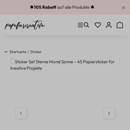
Zum Hauptinhalt springen
🔔
10% Rabatt
auf alle Produkte 🔔
Du hast 0 Produkt
Warenk
Startseite
Sticker
Bildergalerie überspringen