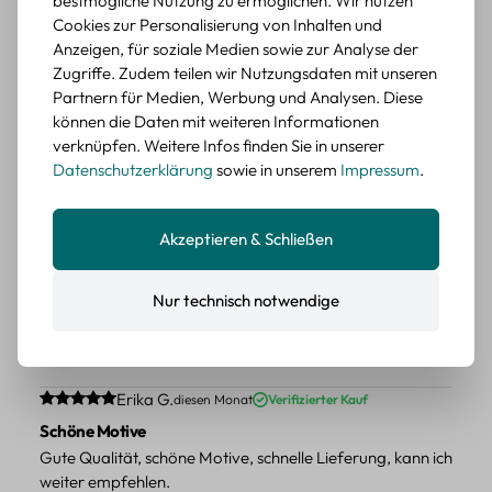
bestmögliche Nutzung zu ermöglichen. Wir nutzen
Schöne Sticker und schneller Versand. Gerne wieder!
Cookies zur Personalisierung von Inhalten und
Anzeigen, für soziale Medien sowie zur Analyse der
BEWERTETER ARTIKEL
Zugriffe. Zudem teilen wir Nutzungsdaten mit unseren
Sticker Set Sterne Mond Sonne – 45
Partnern für Medien, Werbung und Analysen. Diese
Papiersticker für kreative Projekte
können die Daten mit weiteren Informationen
verknüpfen. Weitere Infos finden Sie in unserer
Durchschnittliche Bewertung von 5 von 5 Sternen
Danielle K.
vor 4 Jahren
Datenschutzerklärung
sowie in unserem
Impressum
.
Danke
Die Lieferung war schnell. Alles genau so wie auf den
Akzeptieren & Schließen
Bildern. Danke!
BEWERTETER ARTIKEL
Nur technisch notwendige
Sticker Set Sterne Mond Sonne – 45
Papiersticker für kreative Projekte
Weitere Bewertungen aus unserem Shop
Durchschnittliche Bewertung von 5 von 5 Sternen
Erika G.
diesen Monat
Verifizierter Kauf
Schöne Motive
Gute Qualität, schöne Motive, schnelle Lieferung, kann ich
weiter empfehlen.