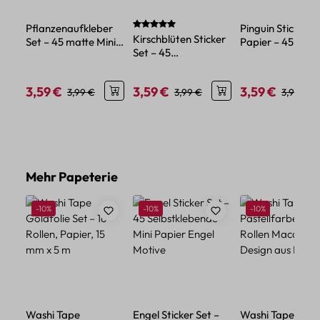
Durchschnittliche Bewertung von 5 von 
Pflanzenaufkleber
Pinguin Sticker S
Kirschblüten Sticker
Set – 45 matte Mini-
Papier – 45-teili
Set – 45
Sticker mit
Motivset für
Papiersticker mit
Blumenmotiven
Bastelideen
Blumen Motiv
3,59 €
3,59 €
3,59 €
Verkaufspreis:
Regulärer Preis:
Verkaufspreis:
Regulärer Preis:
Verkaufspreis:
Reguläre
3,99 €
3,99 €
3,99 €
Produktgalerie überspringen
Mehr Papeterie
Rabatt
Rabatt
Rabatt
-10%
-10%
-10%
Washi Tape
Engel Sticker Set –
Washi Tape Set