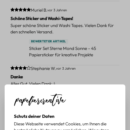
Durchschnittliche Bewertung von 5 von 5 Sternen
Muriel B.
vor 3 Jahren
Schöne Sticker und Washi-Tapes!
Super schöne Sticker und Washi Tapes. Vielen Dank für
den schnellen Versand.
BEWERTETER ARTIKEL
Sticker Set Sterne Mond Sonne – 45
Papiersticker für kreative Projekte
Durchschnittliche Bewertung von 4 von 5 Sternen
Stephanie W.
vor 3 Jahren
Danke
Alles Gut. Vielen Dank :)
BEWERTETER ARTIKEL
Sticker Set Sterne Mond Sonne – 45
Papiersticker für kreative Projekte
Schutz deiner Daten
Durchschnittliche Bewertung von 5 von 5 Sternen
Chiara L.
vor 4 Jahren
Diese Webseite verwendet Cookies, um Ihnen die
Gerne wieder!