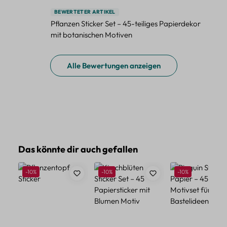
BEWERTETER ARTIKEL
Pflanzen Sticker Set – 45-teiliges Papierdekor
mit botanischen Motiven
Alle Bewertungen anzeigen
Produktgalerie überspringen
Das könnte dir auch gefallen
Rabatt
Rabatt
Rabatt
-10%
-10%
-10%