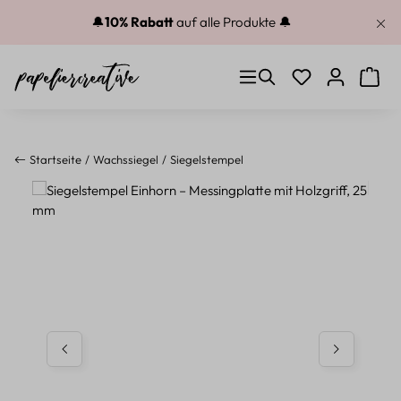
Zum Hauptinhalt springen
🔔
10% Rabatt
auf alle Produkte 🔔
Du hast 0 Produkt
Warenk
Startseite
Wachssiegel
Siegelstempel
Bildergalerie überspringen