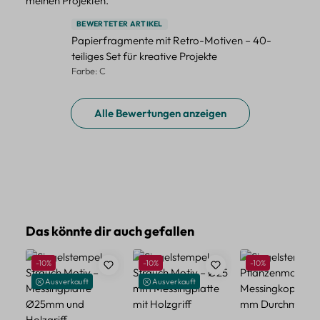
meinen Projekten.
BEWERTETER ARTIKEL
Papierfragmente mit Retro-Motiven – 40-
teiliges Set für kreative Projekte
Farbe: C
Alle Bewertungen anzeigen
Produktgalerie überspringen
Das könnte dir auch gefallen
Rabatt
Rabatt
Rabatt
-10%
-10%
-10%
Ausverkauft
Ausverkauft