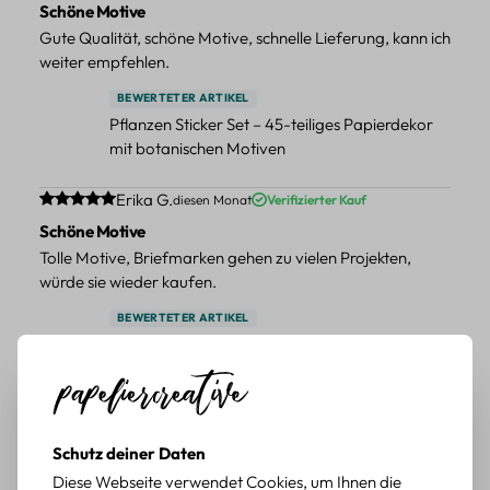
Schöne Motive
Gute Qualität, schöne Motive, schnelle Lieferung, kann ich
weiter empfehlen.
BEWERTETER ARTIKEL
Pflanzen Sticker Set – 45-teiliges Papierdekor
mit botanischen Motiven
Durchschnittliche Bewertung von 5 von 5 Sternen
Erika G.
diesen Monat
Verifizierter Kauf
Schöne Motive
Tolle Motive, Briefmarken gehen zu vielen Projekten,
würde sie wieder kaufen.
BEWERTETER ARTIKEL
Retro Briefmarken Sticker Set – 45 Papier-
Sticker mit Wald- und Tiermotiven
Durchschnittliche Bewertung von 5 von 5 Sternen
Erika G.
diesen Monat
Verifizierter Kauf
Schöne Motive
Schutz deiner Daten
Die Sticker passen gut zu meinen Büchern, würde sie
Diese Webseite verwendet Cookies, um Ihnen die