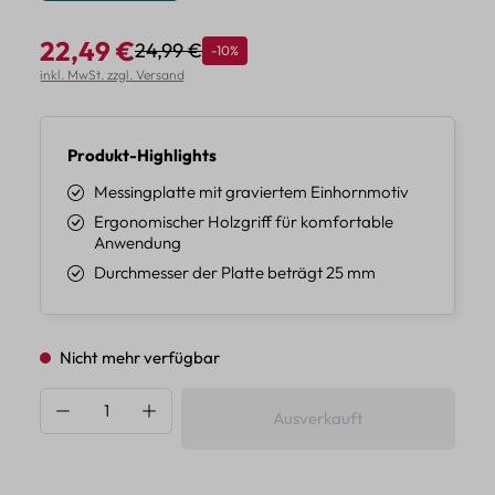
22,49 €
24,99 €
Rabatt
-10%
Regulärer Preis:
Verkaufspreis:
inkl. MwSt. zzgl. Versand
Produkt-Highlights
Messingplatte mit graviertem Einhornmotiv
Ergonomischer Holzgriff für komfortable
Anwendung
Durchmesser der Platte beträgt 25 mm
Nicht mehr verfügbar
Produkt Anzahl: Gib den gewünschten Wert 
Ausverkauft