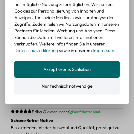
wieder kaufen.
bestmögliche Nutzung zu ermöglichen. Wir nutzen
Cookies zur Personalisierung von Inhalten und
BEWERTETER ARTIKEL
Anzeigen, für soziale Medien sowie zur Analyse der
Retro Blumen Sticker Set – 45 Stück mit 15
Zugriffe. Zudem teilen wir Nutzungsdaten mit unseren
verschiedene Motive
Partnern für Medien, Werbung und Analysen. Diese
Farbe: F
können die Daten mit weiteren Informationen
verknüpfen. Weitere Infos finden Sie in unserer
Durchschnittliche Bewertung von 5 von 5 Sternen
Erika G.
diesen Monat
Verifizierter Kauf
Datenschutzerklärung
sowie in unserem
Impressum
.
Tolle Sticker
Schöne Deko-Teile für meine Bücher, es passt zu meinem
Stiel.
Akzeptieren & Schließen
BEWERTETER ARTIKEL
Retro Sticker Scrapbooking Set – Mix aus
Nur technisch notwendige
Labels, Blumen und Figuren
Farbe: H
Durchschnittliche Bewertung von 5 von 5 Sternen
Erika G.
diesen Monat
Verifizierter Kauf
Schöne Retro-Motive
Bin zufrieden mit der Auswahl und Qualität, passt gut zu