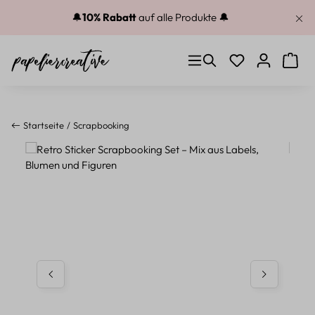
Zum Hauptinhalt springen
🔔
10% Rabatt
auf alle Produkte 🔔
Du hast 0 Produkt
Warenk
Startseite
Scrapbooking
Bildergalerie überspringen