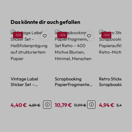
Produktgalerie überspringen
Das könnte dir auch gefallen
Rabatt
Rabatt
Rabatt
-10%
-10%
-10%
Vintage Label
Scrapbooking
Retro Sticker Set
Sticker Set –
Papierfragmente
Scrapbooking – 
Heißfolienprägung
Set Retro – 400
Papieraufkleber 
auf strukturiertem
Motive Blumen,
Retro-Motiven
Papier
Himmel, Menschen
4,40 €
10,79 €
4,94 €
Verkaufspreis:
Regulärer Preis:
Verkaufspreis:
Regulärer Preis:
Verkaufspreis:
Reguläre
4,89 €
11,99 €
5,49 €