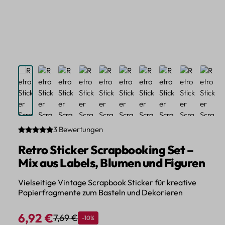
3 Bewertungen
Durchschnittliche Bewertung von 5 von 5 Sternen
Retro Sticker Scrapbooking Set –
Mix aus Labels, Blumen und Figuren
Vielseitige Vintage Scrapbook Sticker für kreative
Papierfragmente zum Basteln und Dekorieren
6,92 €
7,69 €
Rabatt
-10%
Regulärer Preis:
Verkaufspreis: