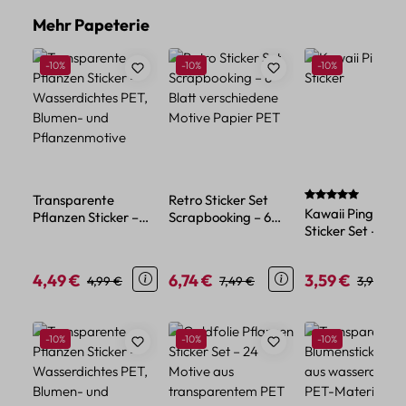
Produktgalerie überspringen
Mehr Papeterie
Rabatt
Rabatt
Rabatt
-10%
-10%
-10%
Durchschnittlich
Transparente
Retro Sticker Set
Kawaii Pinguin
Pflanzen Sticker –
Scrapbooking – 6
Sticker Set – 45
Wasserdichtes PET,
Blatt verschiedene
Papiersticker im
Blumen- und
Motive Papier PET
niedlichen Tier-
Pflanzenmotive
4,49 €
6,74 €
3,59 €
Verkaufspreis:
Regulärer Preis:
Verkaufspreis:
Regulärer Preis:
Verkaufspreis:
Reguläre
4,99 €
7,49 €
3,99 €
Design
Produktgalerie überspringen
Rabatt
Rabatt
Rabatt
-10%
-10%
-10%