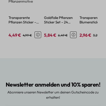
Transparente
Goldfolie Pflanzen
Transparente
Pflanzen Sticker –
Sticker Set – 24
Blumensticker – 
Wasserdichtes PET,
Motive aus
aus wasserdicht
Blumen- und
transparentem PET
PET-Material
4,49 €
5,84 €
2,96 €
Verkaufspreis:
Regulärer Preis:
Verkaufspreis:
Regulärer Preis:
Verkaufspreis:
Regulärer
4,99 €
6,49 €
3,29 €
Pflanzenmotive
Newsletter anmelden und 10% sparen!
Abonniere unseren Newsletter um deinen Gutscheincode zu
erhalten!