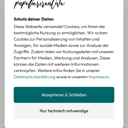
Stiel.
BEWERTETER ARTIKEL
Retro Sticker Scrapbooking Set – Mix aus
Schutz deiner Daten
Labels, Blumen und Figuren
Diese Webseite verwendet Cookies, um Ihnen die
Farbe: F
bestmögliche Nutzung zu ermöglichen. Wir nutzen
Cookies zur Personalisierung von Inhalten und
Durchschnittliche Bewertung von 5 von 5 Sternen
Erika G.
diesen Monat
Verifizierter Kauf
Anzeigen, für soziale Medien sowie zur Analyse der
Zugriffe. Zudem teilen wir Nutzungsdaten mit unseren
Tolle Sticker
Partnern für Medien, Werbung und Analysen. Diese
Schöne Deko-Teile für meine Bücher, es passt zu meinem
können die Daten mit weiteren Informationen
Stiel.
verknüpfen. Weitere Infos finden Sie in unserer
BEWERTETER ARTIKEL
Datenschutzerklärung
sowie in unserem
Impressum
.
Retro Sticker Scrapbooking Set – Mix aus
Labels, Blumen und Figuren
Farbe: D
Akzeptieren & Schließen
Weitere Bewertungen aus unserem Shop
Nur technisch notwendige
Durchschnittliche Bewertung von 5 von 5 Sternen
Erika G.
diesen Monat
Verifizierter Kauf
Schöne Motive
Gute Qualität, schöne Motive, schnelle Lieferung, kann ich