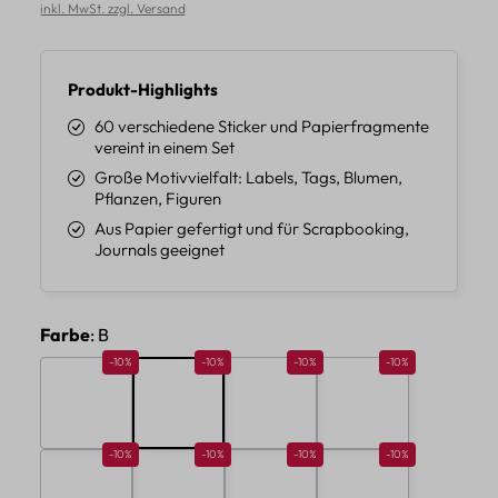
inkl. MwSt. zzgl. Versand
Produkt-Highlights
60 verschiedene Sticker und Papierfragmente
vereint in einem Set
Große Motivvielfalt: Labels, Tags, Blumen,
Pflanzen, Figuren
Aus Papier gefertigt und für Scrapbooking,
Journals geeignet
auswählen
Farbe
: B
Rabatt 10%
Rabatt 10%
Rabatt 10%
Rabatt 10%
-10%
-10%
-10%
-10%
A
B
C
D
Rabatt 10%
Rabatt 10%
Rabatt 10%
Rabatt 10%
-10%
-10%
-10%
-10%