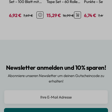
Set – 100 Blatt mit
Tape Set – 60 Rollen
Punkte – Set mit
Pflanzen- und
aus Washi-Papier in
1500
Blumenmotiven
Regenbogenfarben
selbstklebenden
6,92 €
15,29 €
6,74 €
Verkaufspreis:
Regulärer Preis:
Verkaufspreis:
Regulärer Preis:
Verkaufspreis:
Regulärer
7,69 €
16,99 €
7,49 €
Dots
Newsletter anmelden und 10% sparen!
Abonniere unseren Newsletter um deinen Gutscheincode zu
erhalten!