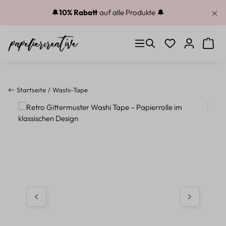
Zum Hauptinhalt springen
🔔
10% Rabatt
auf alle Produkte 🔔
Du hast 0 Produkt
Warenk
Startseite
Washi-Tape
Bildergalerie überspringen