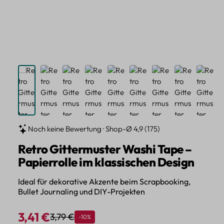
Noch keine Bewertung · Shop-Ø 4,9 (175)
Retro Gittermuster Washi Tape –
Papierrolle im klassischen Design
Ideal für dekorative Akzente beim Scrapbooking,
Bullet Journaling und DIY-Projekten
3,41 €
3,79 €
Rabatt
-10%
Regulärer Preis:
Verkaufspreis: