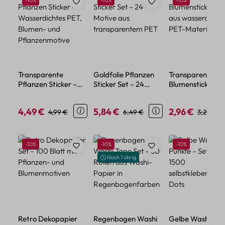
-10%
-10%
-10%
Transparente
Goldfolie Pflanzen
Transparente
Pflanzen Sticker –
Sticker Set – 24
Blumensticker – 
Wasserdichtes PET,
Motive aus
aus wasserdicht
Blumen- und
transparentem PET
PET-Material
4,49 €
5,84 €
2,96 €
Verkaufspreis:
Regulärer Preis:
Verkaufspreis:
Regulärer Preis:
Verkaufspreis:
Regulärer
4,99 €
6,49 €
3,29 €
Pflanzenmotive
Produktgalerie überspringen
Rabatt
Rabatt
Rabatt
-10%
-10%
-10%
Noch 1 übrig
Retro Dekopapier
Regenbogen Washi
Gelbe Washi Tap