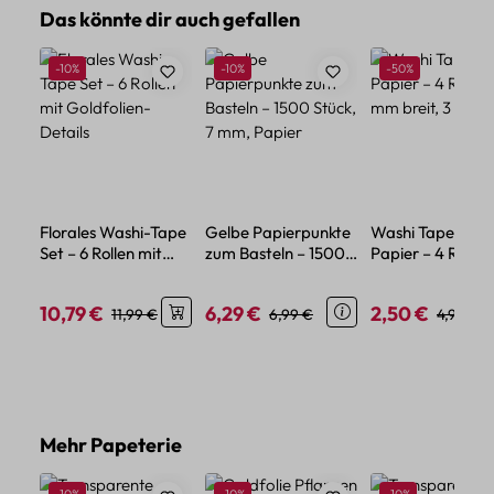
Produktgalerie überspringen
Das könnte dir auch gefallen
Rabatt
Rabatt
Rabatt
-10%
-10%
-50%
Florales Washi-Tape
Gelbe Papierpunkte
Washi Tape Set
Set – 6 Rollen mit
zum Basteln – 1500
Papier – 4 Rollen,
Goldfolien-Details
Stück, 7 mm, Papier
mm breit, 3 m la
10,79 €
6,29 €
2,50 €
Verkaufspreis:
Regulärer Preis:
Verkaufspreis:
Regulärer Preis:
Verkaufspreis:
Reguläre
11,99 €
6,99 €
4,99 €
Produktgalerie überspringen
Mehr Papeterie
Rabatt
Rabatt
Rabatt