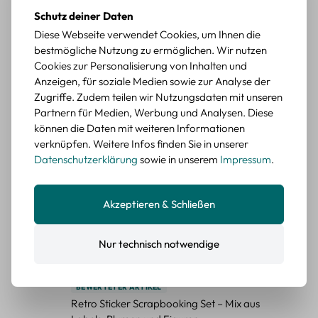
Retro Briefmarken Sticker Set – 45 Papier-
Schutz deiner Daten
Sticker mit Wald- und Tiermotiven
Diese Webseite verwendet Cookies, um Ihnen die
bestmögliche Nutzung zu ermöglichen. Wir nutzen
Durchschnittliche Bewertung von 5 von 5 Sternen
Erika G.
diesen Monat
Verifizierter Kauf
Cookies zur Personalisierung von Inhalten und
Schöne Motive
Anzeigen, für soziale Medien sowie zur Analyse der
Die Sticker passen gut zu meinen Büchern, würde sie
Zugriffe. Zudem teilen wir Nutzungsdaten mit unseren
wieder kaufen.
Partnern für Medien, Werbung und Analysen. Diese
können die Daten mit weiteren Informationen
BEWERTETER ARTIKEL
verknüpfen. Weitere Infos finden Sie in unserer
Retro Blumen Sticker Set – 45 Stück mit 15
Datenschutzerklärung
sowie in unserem
Impressum
.
verschiedene Motive
Farbe: F
Akzeptieren & Schließen
Durchschnittliche Bewertung von 5 von 5 Sternen
Erika G.
diesen Monat
Verifizierter Kauf
Tolle Sticker
Nur technisch notwendige
Schöne Deko-Teile für meine Bücher, es passt zu meinem
Stiel.
BEWERTETER ARTIKEL
Retro Sticker Scrapbooking Set – Mix aus