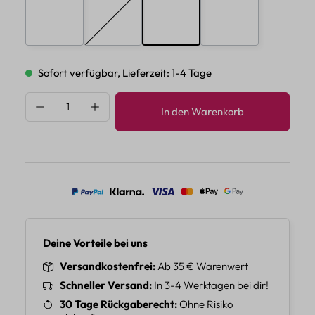
E
F
G
H
(Diese Option ist zurzeit nicht verfügbar.)
Sofort verfügbar, Lieferzeit: 1-4 Tage
Produkt Anzahl: Gib den gewünschten Wert 
In den Warenkorb
Deine Vorteile bei uns
Versandkostenfrei
Ab 35 € Warenwert
Schneller Versand
In 3-4 Werktagen bei dir!
30 Tage Rückgaberecht
Ohne Risiko