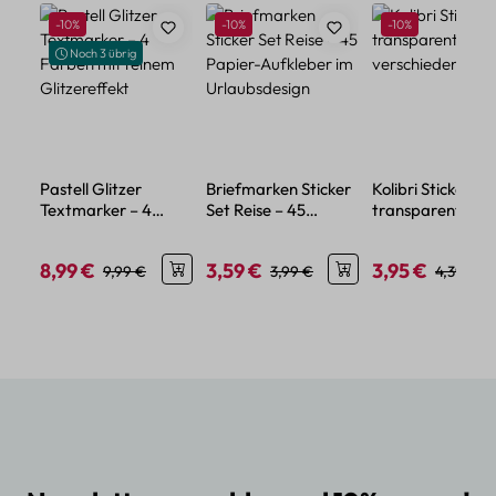
Produktgalerie überspringen
Rabatt
Rabatt
Rabatt
-10%
-10%
-10%
Noch 3 übrig
Pastell Glitzer
Briefmarken Sticker
Kolibri Sticker Se
Textmarker – 4
Set Reise – 45
transparent – 5
Farben mit feinem
Papier-Aufkleber im
verschiedene Mo
Glitzereffekt
Urlaubsdesign
8,99 €
3,59 €
3,95 €
Verkaufspreis:
Regulärer Preis:
Verkaufspreis:
Regulärer Preis:
Verkaufspreis:
Regulärer
9,99 €
3,99 €
4,39 €