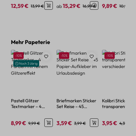
Schriftzug
Komplettset mit
mit Pflanzenmot
12,59 €
15,29 €
9,89 €
Verkaufspreis:
Regulärer Preis:
Verkaufspreis:
Regulärer Preis:
Verkaufspreis:
Regulärer
13,99 €
ab
16,99 €
10,99 €
Holzgriff
Produktgalerie überspringen
Mehr Papeterie
Rabatt
Rabatt
Rabatt
-10%
-10%
-10%
Noch 3 übrig
Pastell Glitzer
Briefmarken Sticker
Kolibri Sticker Se
Textmarker – 4
Set Reise – 45
transparent – 5
Farben mit feinem
Papier-Aufkleber im
verschiedene Mo
Glitzereffekt
Urlaubsdesign
8,99 €
3,59 €
3,95 €
Verkaufspreis:
Regulärer Preis:
Verkaufspreis:
Regulärer Preis:
Verkaufspreis:
Regulärer
9,99 €
3,99 €
4,39 €