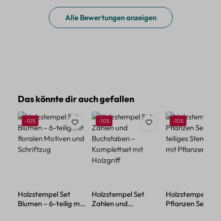
Alle Bewertungen anzeigen
Produktgalerie überspringen
Das könnte dir auch gefallen
Rabatt
Rabatt
Rabatt
-10%
-10%
-10%
Holzstempel Set
Holzstempel Set
Holzstempel
Blumen – 6-teilig mit
Zahlen und
Pflanzen Set – 3-
floralen Motiven und
Buchstaben –
teiliges Stempels