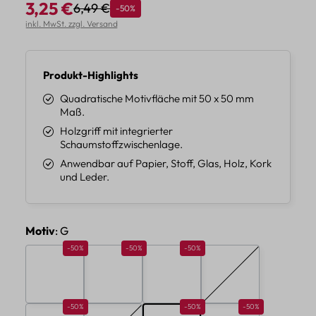
3,25 €
6,49 €
Rabatt
-50%
Regulärer Preis:
Verkaufspreis:
inkl. MwSt. zzgl. Versand
Produkt-Highlights
Quadratische Motivfläche mit 50 x 50 mm
Maß.
Holzgriff mit integrierter
Schaumstoffzwischenlage.
Anwendbar auf Papier, Stoff, Glas, Holz, Kork
und Leder.
auswählen
Motiv
: G
Rabatt 50%
Rabatt 50%
Rabatt 50%
-50%
-50%
-50%
A
B
C
D
(Diese Option ist zur
Rabatt 50%
Rabatt 50%
Rabatt 50%
-50%
-50%
-50%