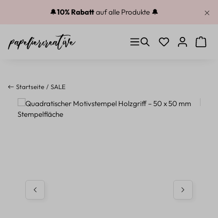
Zum Hauptinhalt springen
🔔
10% Rabatt
auf alle Produkte 🔔
Du hast 0 Produkt
Warenk
Startseite
SALE
Bildergalerie überspringen