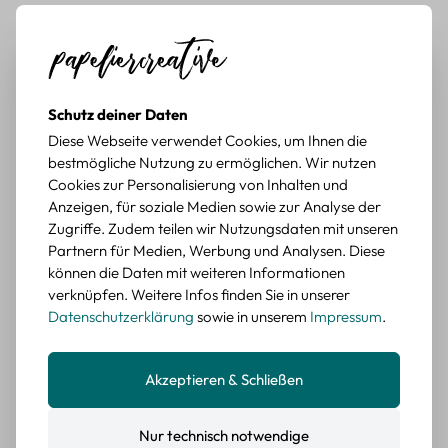
mit botanischen Motiven
Durchschnittliche Bewertung von 5 von 5 Sternen
Erika G.
diesen Monat
Verifizierter Kauf
Schöne Motive
Tolle Motive, Briefmarken gehen zu vielen Projekten,
Schutz deiner Daten
würde sie wieder kaufen.
Diese Webseite verwendet Cookies, um Ihnen die
bestmögliche Nutzung zu ermöglichen. Wir nutzen
BEWERTETER ARTIKEL
Cookies zur Personalisierung von Inhalten und
Retro Briefmarken Sticker Set – 45 Papier-
Anzeigen, für soziale Medien sowie zur Analyse der
Sticker mit Wald- und Tiermotiven
Zugriffe. Zudem teilen wir Nutzungsdaten mit unseren
Partnern für Medien, Werbung und Analysen. Diese
Durchschnittliche Bewertung von 5 von 5 Sternen
Erika G.
diesen Monat
Verifizierter Kauf
können die Daten mit weiteren Informationen
Schöne Motive
verknüpfen. Weitere Infos finden Sie in unserer
Die Sticker passen gut zu meinen Büchern, würde sie
Datenschutzerklärung
sowie in unserem
Impressum
.
wieder kaufen.
BEWERTETER ARTIKEL
Akzeptieren & Schließen
Retro Blumen Sticker Set – 45 Stück mit 15
verschiedene Motive
Farbe: F
Nur technisch notwendige