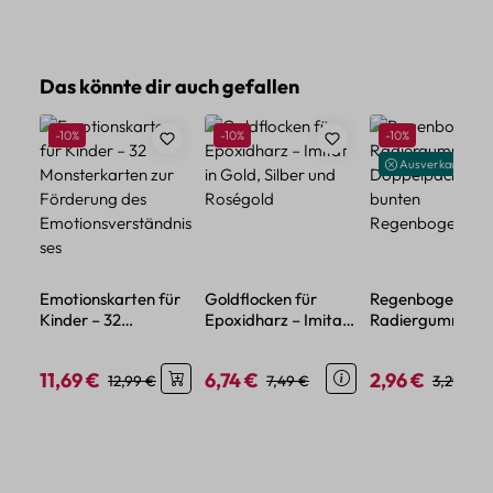
Produktgalerie überspringen
Das könnte dir auch gefallen
Rabatt
Rabatt
Rabatt
-10%
-10%
-10%
Ausverkauft
Emotionskarten für
Goldflocken für
Regenbogen
Kinder – 32
Epoxidharz – Imitat
Radiergummi Set
Monsterkarten zur
in Gold, Silber und
Doppelpack im
Förderung des
Roségold
bunten
11,69 €
6,74 €
2,96 €
Verkaufspreis:
Regulärer Preis:
Verkaufspreis:
Regulärer Preis:
Verkaufspreis:
Regulärer
12,99 €
7,49 €
3,29 €
Emotionsverständnis
Regenbogendesi
ses