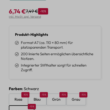
6,74 €
7,49 €
Rabatt
-10%
Regulärer Preis:
Verkaufspreis:
inkl. MwSt. zzgl. Versand
Produkt-Highlights
Format A7 (ca. 110 × 80 mm) für
platzsparenden Transport.
200 linierte Seiten ermöglichen übersichtliche
Notizen.
Integrierter Stifthalter sorgt für schnellen
Zugriff.
auswählen
Farben
: Schwarz
Rabatt 10%
Rabatt 10%
Rabatt 10%
Rabatt 10%
-10%
-10%
-10%
-10%
Rosa
Blau
Grün
Grau
Rabatt 10%
-10%