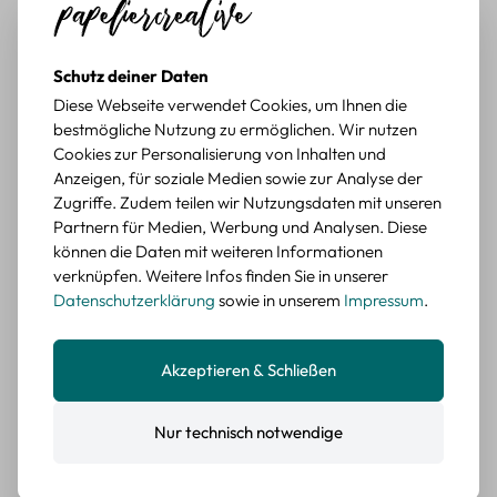
würde sie wieder kaufen.
BEWERTETER ARTIKEL
Schutz deiner Daten
Retro Briefmarken Sticker Set – 45 Papier-
Sticker mit Wald- und Tiermotiven
Diese Webseite verwendet Cookies, um Ihnen die
bestmögliche Nutzung zu ermöglichen. Wir nutzen
Durchschnittliche Bewertung von 5 von 5 Sternen
Erika G.
Cookies zur Personalisierung von Inhalten und
diesen Monat
Verifizierter Kauf
Anzeigen, für soziale Medien sowie zur Analyse der
Schöne Motive
Zugriffe. Zudem teilen wir Nutzungsdaten mit unseren
Die Sticker passen gut zu meinen Büchern, würde sie
Partnern für Medien, Werbung und Analysen. Diese
wieder kaufen.
können die Daten mit weiteren Informationen
verknüpfen. Weitere Infos finden Sie in unserer
BEWERTETER ARTIKEL
Retro Blumen Sticker Set – 45 Stück mit 15
Datenschutzerklärung
sowie in unserem
Impressum
.
verschiedene Motive
Farbe: F
Akzeptieren & Schließen
Durchschnittliche Bewertung von 5 von 5 Sternen
Erika G.
diesen Monat
Verifizierter Kauf
Tolle Sticker
Nur technisch notwendige
Schöne Deko-Teile für meine Bücher, es passt zu meinem
Stiel.