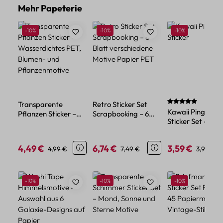
Produktgalerie überspringen
Mehr Papeterie
Rabatt
Rabatt
Rabatt
-10%
-10%
-10%
Durchschnittlich
Transparente
Retro Sticker Set
Kawaii Pinguin
Pflanzen Sticker –
Scrapbooking – 6
Sticker Set – 45
Wasserdichtes PET,
Blatt verschiedene
Papiersticker im
Blumen- und
Motive Papier PET
niedlichen Tier-
Pflanzenmotive
4,49 €
6,74 €
3,59 €
Verkaufspreis:
Regulärer Preis:
Verkaufspreis:
Regulärer Preis:
Verkaufspreis:
Reguläre
4,99 €
7,49 €
3,99 €
Design
Produktgalerie überspringen
Rabatt
Rabatt
Rabatt
-10%
-10%
-10%