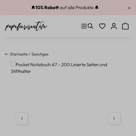
Zum Hauptinhalt springen
🔔
10% Rabatt
auf alle Produkte 🔔
Du hast 0 Produkt
Warenk
Startseite
Sonstiges
Bildergalerie überspringen