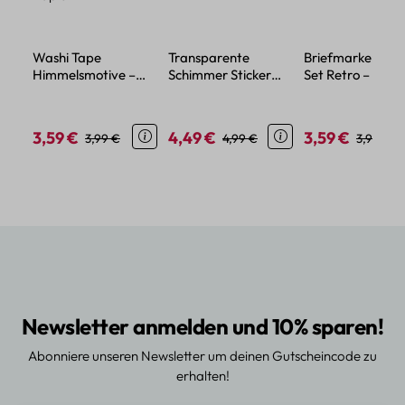
Washi Tape
Transparente
Briefmarken Stic
Himmelsmotive –
Schimmer Sticker
Set Retro – 45
Auswahl aus 6
Set – Mond, Sonne
Papiermotive im
Galaxie-Designs auf
und Sterne Motive
Vintage-Stil
Papier
3,59 €
4,49 €
3,59 €
Verkaufspreis:
Regulärer Preis:
Verkaufspreis:
Regulärer Preis:
Verkaufspreis:
Reguläre
3,99 €
4,99 €
3,99 €
Newsletter anmelden und 10% sparen!
Abonniere unseren Newsletter um deinen Gutscheincode zu
erhalten!