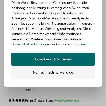
Diese Webseite verwendet Cookies, um Ihnen die
Schöne Motive
bestmögliche Nutzung zu ermöglichen. Wir nutzen
Die Sticker passen gut zu meinen Büchern, würde sie
Cookies zur Personalisierung von Inhalten und
wieder kaufen.
Anzeigen, für soziale Medien sowie zur Analyse der
BEWERTETER ARTIKEL
Zugriffe. Zudem teilen wir Nutzungsdaten mit unseren
Retro Blumen Sticker Set – 45 Stück mit 15
Partnern für Medien, Werbung und Analysen. Diese
verschiedene Motive
können die Daten mit weiteren Informationen
Farbe: F
verknüpfen. Weitere Infos finden Sie in unserer
Datenschutzerklärung
sowie in unserem
Impressum
.
Durchschnittliche Bewertung von 5 von 5 Sternen
Erika G.
diesen Monat
Verifizierter Kauf
Tolle Sticker
Akzeptieren & Schließen
Schöne Deko-Teile für meine Bücher, es passt zu meinem
Stiel.
Nur technisch notwendige
BEWERTETER ARTIKEL
Retro Sticker Scrapbooking Set – Mix aus
Labels, Blumen und Figuren
Farbe: H
Durchschnittliche Bewertung von 5 von 5 Sternen
Erika G.
diesen Monat
Verifizierter Kauf