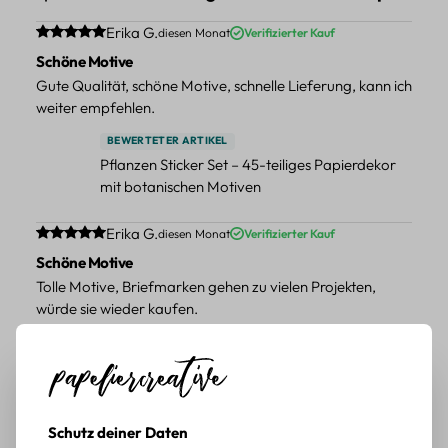
Durchschnittliche Bewertung von 5 von 5 Sternen
Erika G.
diesen Monat
Verifizierter Kauf
Schöne Motive
Gute Qualität, schöne Motive, schnelle Lieferung, kann ich
weiter empfehlen.
BEWERTETER ARTIKEL
Pflanzen Sticker Set – 45-teiliges Papierdekor
mit botanischen Motiven
Durchschnittliche Bewertung von 5 von 5 Sternen
Erika G.
diesen Monat
Verifizierter Kauf
Schöne Motive
Tolle Motive, Briefmarken gehen zu vielen Projekten,
würde sie wieder kaufen.
BEWERTETER ARTIKEL
Retro Briefmarken Sticker Set – 45 Papier-
Sticker mit Wald- und Tiermotiven
Durchschnittliche Bewertung von 5 von 5 Sternen
Schutz deiner Daten
Erika G.
diesen Monat
Verifizierter Kauf