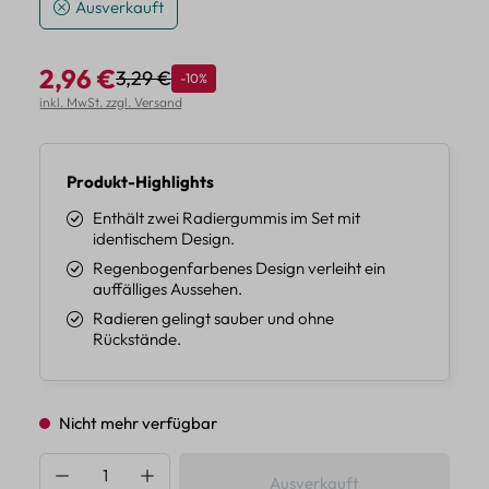
Ausverkauft
2,96 €
3,29 €
Rabatt
-10%
Regulärer Preis:
Verkaufspreis:
inkl. MwSt. zzgl. Versand
Produkt-Highlights
Enthält zwei Radiergummis im Set mit
identischem Design.
Regenbogenfarbenes Design verleiht ein
auffälliges Aussehen.
Radieren gelingt sauber und ohne
Rückstände.
Nicht mehr verfügbar
Produkt Anzahl: Gib den gewünschten Wert 
Ausverkauft