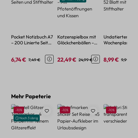
Pocket Notizbuch A7
Katzenspielbox mit
Undatierter
– 200 Linierte Seiten
Glöckchenbällen –
Wochenplaner A
und Stifthalter
Mit Pfotenöffnungen
52 Blatt mit
und Kissen
Stifthalter
6,74 €
22,49 €
8,99 €
Verkaufspreis:
Regulärer Preis:
Verkaufspreis:
Regulärer Preis:
Verkaufspreis:
Regulärer
7,49 €
24,99 €
9,99 €
Produktgalerie überspringen
Mehr Papeterie
Rabatt
Rabatt
Rabatt
-10%
-10%
-10%
Noch 3 übrig