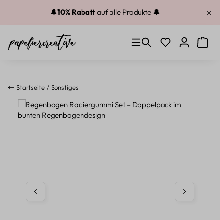
Zum Hauptinhalt springen
🔔
10% Rabatt
auf alle Produkte 🔔
Du hast 0 Produkt
Warenk
Startseite
Sonstiges
Bildergalerie überspringen