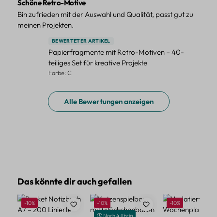
Schöne Retro-Motive
Bin zufrieden mit der Auswahl und Qualität, passt gut zu
meinen Projekten.
BEWERTETER ARTIKEL
Papierfragmente mit Retro-Motiven – 40-
teiliges Set für kreative Projekte
Farbe: C
Alle Bewertungen anzeigen
Produktgalerie überspringen
Das könnte dir auch gefallen
Rabatt
Rabatt
Rabatt
-10%
-10%
-10%
Noch 4 übrig