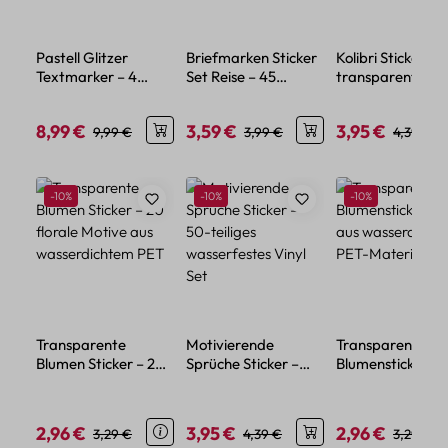
Pastell Glitzer
Briefmarken Sticker
Kolibri Sticker Se
Textmarker – 4
Set Reise – 45
transparent – 5
Farben mit feinem
Papier-Aufkleber im
verschiedene Mo
Glitzereffekt
Urlaubsdesign
8,99 €
3,59 €
3,95 €
Verkaufspreis:
Regulärer Preis:
Verkaufspreis:
Regulärer Preis:
Verkaufspreis:
Regulärer
9,99 €
3,99 €
4,39 €
Produktgalerie überspringen
Rabatt
Rabatt
Rabatt
-10%
-10%
-10%
Transparente
Motivierende
Transparente
Blumen Sticker – 20
Sprüche Sticker –
Blumensticker – 
florale Motive aus
50-teiliges
aus wasserdicht
wasserdichtem PET
wasserfestes Vinyl
PET-Material
Set
2,96 €
3,95 €
2,96 €
Verkaufspreis:
Regulärer Preis:
Verkaufspreis:
Regulärer Preis:
Verkaufspreis:
Regulärer
3,29 €
4,39 €
3,29 €