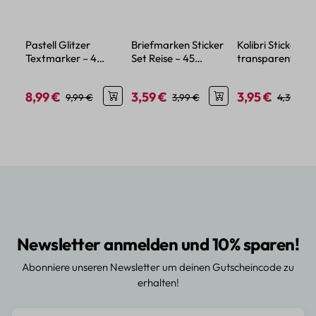
Pastell Glitzer
Briefmarken Sticker
Kolibri Sticker Se
Textmarker – 4
Set Reise – 45
transparent – 5
Farben mit feinem
Papier-Aufkleber im
verschiedene Mo
Glitzereffekt
Urlaubsdesign
8,99 €
3,59 €
3,95 €
Verkaufspreis:
Regulärer Preis:
Verkaufspreis:
Regulärer Preis:
Verkaufspreis:
Regulärer
9,99 €
3,99 €
4,39 €
Newsletter anmelden und 10% sparen!
Abonniere unseren Newsletter um deinen Gutscheincode zu
erhalten!