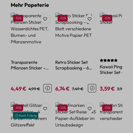
Produktgalerie überspringen
Mehr Papeterie
Rabatt
Rabatt
Rabatt
-10%
-10%
-10%
Durchschnittlich
Transparente
Retro Sticker Set
Kawaii Pinguin
Pflanzen Sticker –
Scrapbooking – 6
Sticker Set – 45
Wasserdichtes PET,
Blatt verschiedene
Papiersticker im
Blumen- und
Motive Papier PET
niedlichen Tier-
Pflanzenmotive
4,49 €
6,74 €
3,59 €
Verkaufspreis:
Regulärer Preis:
Verkaufspreis:
Regulärer Preis:
Verkaufspreis:
Reguläre
4,99 €
7,49 €
3,99 €
Design
Produktgalerie überspringen
Rabatt
Rabatt
Rabatt
-10%
-10%
-10%
Noch 3 übrig