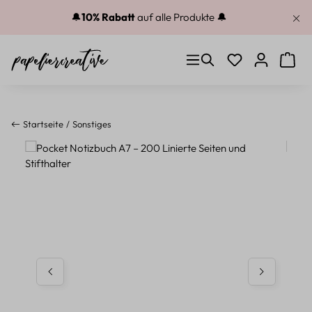
Zum Hauptinhalt springen
🔔
10% Rabatt
auf alle Produkte 🔔
Du hast 0 Produkt
Warenk
Startseite
Sonstiges
Bildergalerie überspringen