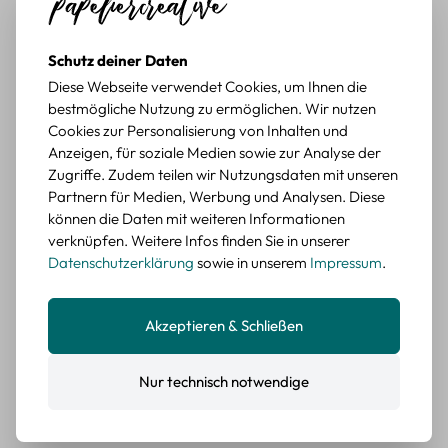
würde sie wieder kaufen.
BEWERTETER ARTIKEL
Schutz deiner Daten
Retro Briefmarken Sticker Set – 45 Papier-
Diese Webseite verwendet Cookies, um Ihnen die
Sticker mit Wald- und Tiermotiven
bestmögliche Nutzung zu ermöglichen. Wir nutzen
Cookies zur Personalisierung von Inhalten und
Durchschnittliche Bewertung von 5 von 5 Sternen
Erika G.
diesen Monat
Verifizierter Kauf
Anzeigen, für soziale Medien sowie zur Analyse der
Schöne Motive
Zugriffe. Zudem teilen wir Nutzungsdaten mit unseren
Die Sticker passen gut zu meinen Büchern, würde sie
Partnern für Medien, Werbung und Analysen. Diese
wieder kaufen.
können die Daten mit weiteren Informationen
verknüpfen. Weitere Infos finden Sie in unserer
BEWERTETER ARTIKEL
Datenschutzerklärung
sowie in unserem
Impressum
.
Retro Blumen Sticker Set – 45 Stück mit 15
verschiedene Motive
Farbe: F
Akzeptieren & Schließen
Durchschnittliche Bewertung von 5 von 5 Sternen
Erika G.
diesen Monat
Verifizierter Kauf
Nur technisch notwendige
Tolle Sticker
Schöne Deko-Teile für meine Bücher, es passt zu meinem
Stiel.