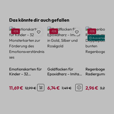
Produktgalerie überspringen
Das könnte dir auch gefallen
Rabatt
Rabatt
Rabatt
-10%
-10%
-10%
Ausverkauft
Emotionskarten für
Goldflocken für
Regenbogen
Kinder – 32
Epoxidharz – Imitat
Radiergummi Set
Monsterkarten zur
in Gold, Silber und
Doppelpack im
Förderung des
Roségold
bunten
11,69 €
6,74 €
2,96 €
Verkaufspreis:
Regulärer Preis:
Verkaufspreis:
Regulärer Preis:
Verkaufspreis:
Regulärer
12,99 €
7,49 €
3,29 €
Emotionsverständnis
Regenbogendesi
ses