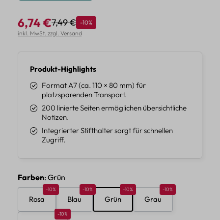
6,74 €
7,49 €
Rabatt
-10%
Regulärer Preis:
Verkaufspreis:
inkl. MwSt. zzgl. Versand
Produkt-Highlights
Format A7 (ca. 110 × 80 mm) für
platzsparenden Transport.
200 linierte Seiten ermöglichen übersichtliche
Notizen.
Integrierter Stifthalter sorgt für schnellen
Zugriff.
auswählen
Farben
: Grün
Rabatt 10%
Rabatt 10%
Rabatt 10%
Rabatt 10%
-10%
-10%
-10%
-10%
Rosa
Blau
Grün
Grau
Rabatt 10%
-10%