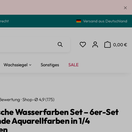
recht
Versand aus Deutschland
0,00 €
Du hast 0 Produkte auf de
Warenkorb ent
Wachssiegel
Sonstiges
SALE
Bewertung · Shop-Ø 4,9 (175)
sche Wasserfarben Set – 6er-Set
nde Aquarellfarben in 1/4
en