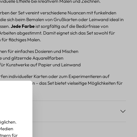
dividuelle Effekte bei kreativem Malen und Zeichnen.
rben 6er Set vereint verschiedene Nuancen mit funkelnden
 die sich beim Bemalen von Grußkarten oder Leinwand ideal in
assen.
Jede Farbe
ist sorgfältig auf die Bedürfnisse von
Arbeiten abgestimmt. Damit eignet sich das Set sowohl für
h für flächiges Malen.
hen für einfaches Dosieren und Mischen
e und glitzernde Aquarellfarben
für Kunstwerke auf Papier und Leinwand
en individueller Karten oder zum Experimentieren auf
aluntergründen – das Set bietet vielseitige Möglichkeiten für
lten.
s
glichen.
 Medien
tnern für