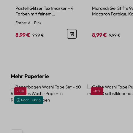
Pastell Glitzer Textmarker – 4
Morandi Gel Stifte 9e
Farben mit feinem
Macaron Farbige, Ka
Glitzereffekt
Motive
Farbe:
A - Pink
8,99 €
8,99 €
Verkaufspreis:
Regulärer Preis:
Verkaufspreis:
Regulärer Pre
9,99 €
9,99 €
Produktgalerie überspringen
Mehr Papeterie
Rabatt
Rabatt
-10%
-10%
Noch 1 übrig