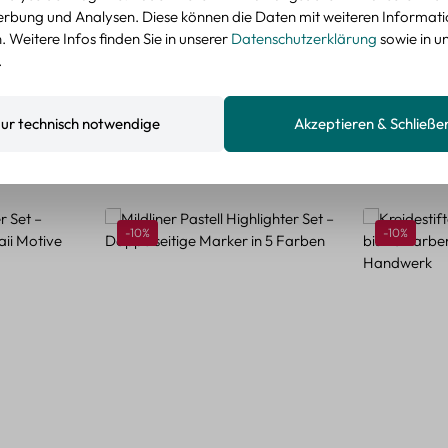
nzeigen
rbung und Analysen. Diese können die Daten mit weiteren Informat
 Weitere Infos finden Sie in unserer
Datenschutzerklärung
sowie in u
.
ur technisch notwendige
Akzeptieren & Schließe
Rabatt
Rabatt
-10%
-10%