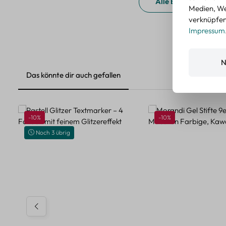
Alle Bewertungen a
Medien, We
verknüpfen.
Impressum
N
Das könnte dir auch gefallen
Produktgalerie überspringen
Rabatt
Rabatt
-10%
-10%
Noch 3 übrig