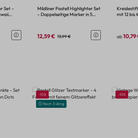
r Set –
Mildliner Pastell Highlighter Set
Kreidestif
waii
– Doppelseitige Marker in 5
mit 12 bis
Farben
und Hand
12,59 €
10,79
is:
Verkaufspreis:
Regulärer Preis:
Verkaufspr
13,99 €
ab
Rabatt
Rabatt
-10%
-10%
Noch 3 übrig