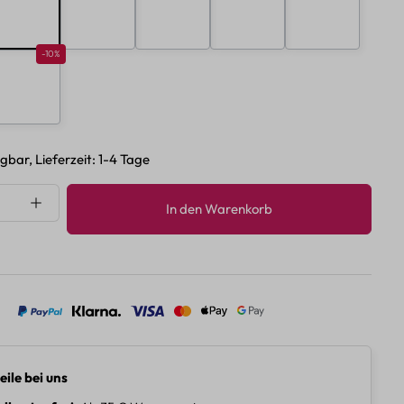
B
C
D
E
F
10%
Rabatt 10%
-10%
H
gbar, Lieferzeit: 1-4 Tage
nzahl: Gib den gewünschten Wert ein oder 
In den Warenkorb
eile bei uns