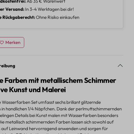
dkostenfrei
Ab 35 € Warenwert
ler Versand
In 3-4 Werktagen bei dir!
e Rückgaberecht
Ohne Risiko einkaufen
Merken
reibung
ige Farben mit metallischem Schimmer
ive Kunst und Malerei
 Wasserfarben Set umfasst sechs brillant glitzernde
 in handlichen 1/4 Näpfchen. Dank der perlmuttschimmernden
lingen Details bei Kunst malen mit Wasserfarben besonders
 Die metallisch schimmernden Farben lassen sich sowohl auf
h auf Leinwand hervorragend anwenden und sorgen für