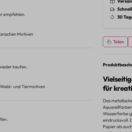
Versan
Schnel
ter empfehlen.
30 Tag
otanischen Motiven
Teilen
Produktbesch
 wieder kaufen.
Vielseit
t Wald- und Tiermotiven
für kreat
Das metallische
Aquarellfarben
Wasserfarbe ge
fen.
eindrucksvoll.
Papier als auc