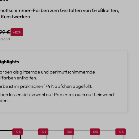
lmuttschimmer-Farben zum Gestalten von Grußkarten,
 Kunstwerken
,99 €
Rabatt
-10%
gulärer Preis:
Versand
ighlights
arben als glitzernde und perlmuttschimmernde
lfarben enthalten.
rbe ist im praktischen 1/4 Näpfchen abgefüllt.
rben lassen sich sowohl auf Papier als auch auf Leinwand
den.
len
10%
Rabatt 10%
Rabatt 10%
Rabatt 10%
Rabatt 10%
Rabatt 10%
-10%
-10%
-10%
-10%
-10%