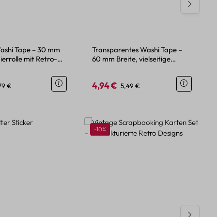
ashi Tape – 30 mm
Transparentes Washi Tape –
ierrolle mit Retro-
60 mm Breite, vielseitige
Farbauswahl auf Rolle
4,94 €
eis:
gulärer Preis:
Verkaufspreis:
Regulärer Preis:
79 €
5,49 €
Rabatt
-10%