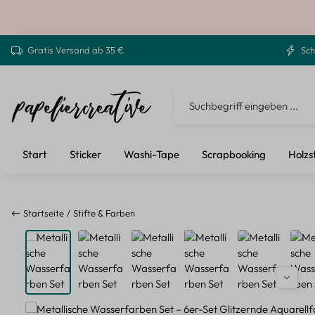
 Hauptinhalt springen
Zur Suche springen
Zur Hauptnavigation springen
Gratis Versand ab 35 €
Sch
Start
Sticker
Washi-Tape
Scrapbooking
Holzs
Startseite
Stifte & Farben
Bildergalerie überspringen