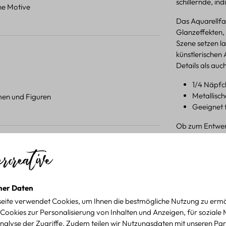
schillernde, in
ene Motive
Das Aquarellfa
Glanzeffekten,
Szene setzen l
künstlerischen 
Details als auc
1/4 Näpfc
Metallisch
umen und Figuren
Geeignet 
Ob zum Entwerf
verschiedenen M
kreatives Gesta
 Projekten.
Produktdetail
für kreative Projekte
ner Daten
eite verwendet Cookies, um Ihnen die bestmögliche Nutzung zu ermö
Cookies zur Personalisierung von Inhalten und Anzeigen, für soziale
nalyse der Zugriffe. Zudem teilen wir Nutzungsdaten mit unseren Par