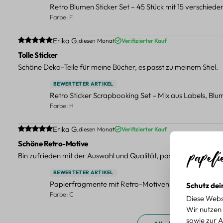
Retro Blumen Sticker Set – 45 Stück mit 15 verschied
Farbe: F
Durchschnittliche Bewertung von 5 von 5 Sternen
Erika G.
diesen Monat
Verifizierter Kauf
Tolle Sticker
Schöne Deko-Teile für meine Bücher, es passt zu meinem Stiel.
BEWERTETER ARTIKEL
Retro Sticker Scrapbooking Set – Mix aus Labels, Bl
Farbe: H
Durchschnittliche Bewertung von 5 von 5 Sternen
Erika G.
diesen Monat
Verifizierter Kauf
Schöne Retro-Motive
Bin zufrieden mit der Auswahl und Qualität, passt gut zu meinen
BEWERTETER ARTIKEL
Papierfragmente mit Retro-Motiven – 40-teiliges Set 
Schutz dei
Farbe: C
Diese Webs
Wir nutzen 
sowie zur A