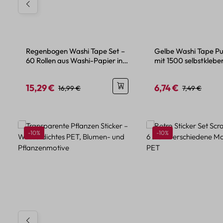
Regenbogen Washi Tape Set –
Gelbe Washi Tape Pu
60 Rollen aus Washi-Papier in
mit 1500 selbstkleb
Regenbogenfarben
15,29 €
6,74 €
Verkaufspreis:
Regulärer Preis:
Verkaufspreis:
Regulärer Pre
16,99 €
7,49 €
Produktgalerie überspringen
Rabatt
Rabatt
-10%
-10%