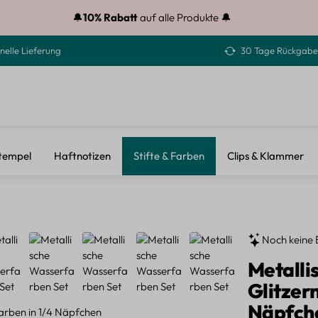
🔔
10% Rabatt
auf alle Produkte 🔔
nelle Lieferung
30 Tage Rückgabe
tempel
Haftnotizen
Stifte & Farben
Clips & Klammer
Noch keine 
Metalli
Glitzer
Näpfch