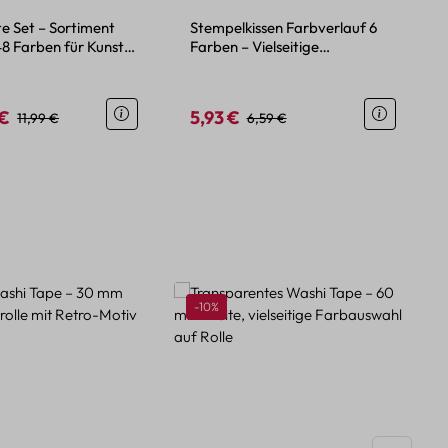
te Set – Sortiment
Stempelkissen Farbverlauf 6
 48 Farben für Kunst
Farben – Vielseitige
werk
Mehrzwecktinte für Papier
 €
5,93 €
eis:
Regulärer Preis:
Verkaufspreis:
Regulärer Preis:
11,99 €
6,59 €
Rabatt
-10%