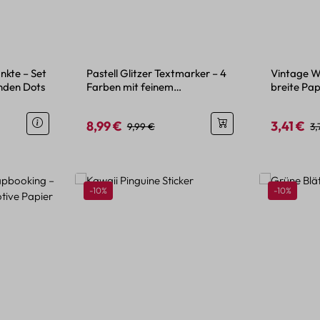
nkte – Set
Pastell Glitzer Textmarker – 4
Vintage W
enden Dots
Farben mit feinem
breite Pap
Glitzereffekt
Motiv
8,99 €
3,41 €
is:
Verkaufspreis:
Regulärer Preis:
Verkaufspr
Re
9,99 €
3,
Rabatt
Rabatt
-10%
-10%