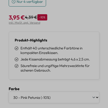
Nur 4 verfügbar
3,95 €
4,39 €
Rabatt
-10%
Regulärer Preis:
Verkaufspreis:
inkl. MwSt. zzgl. Versand
Produkt-Highlights
Enthält 40 unterschiedliche Farbtöne in
kompakten Einzelkissen.
Jede Kissenabmessung beträgt 4,6 x 2,5 cm.
Säurefreie und ungiftige Mehrzwecktinte für
sicheren Gebrauch.
auswählen
Farbe