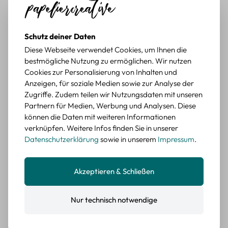
Schöne Motive
Tolle Motive, Briefmarken gehen zu vielen Projekten,
würde sie wieder kaufen.
Schutz deiner Daten
BEWERTETER ARTIKEL
Diese Webseite verwendet Cookies, um Ihnen die
Retro Briefmarken Sticker Set – 45 Papier-
bestmögliche Nutzung zu ermöglichen. Wir nutzen
Sticker mit Wald- und Tiermotiven
Cookies zur Personalisierung von Inhalten und
Anzeigen, für soziale Medien sowie zur Analyse der
Durchschnittliche Bewertung von 5 von 5 Sternen
Erika G.
diesen Monat
Verifizierter Kauf
Zugriffe. Zudem teilen wir Nutzungsdaten mit unseren
Schöne Motive
Partnern für Medien, Werbung und Analysen. Diese
Die Sticker passen gut zu meinen Büchern, würde sie
können die Daten mit weiteren Informationen
wieder kaufen.
verknüpfen. Weitere Infos finden Sie in unserer
Datenschutzerklärung
sowie in unserem
Impressum
.
BEWERTETER ARTIKEL
Retro Blumen Sticker Set – 45 Stück mit 15
verschiedene Motive
Akzeptieren & Schließen
Farbe: F
Nur technisch notwendige
Durchschnittliche Bewertung von 5 von 5 Sternen
Erika G.
diesen Monat
Verifizierter Kauf
Tolle Sticker
Schöne Deko-Teile für meine Bücher, es passt zu meinem