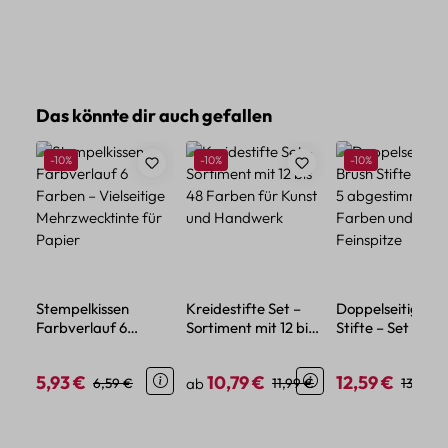
Produktgalerie überspringen
Das könnte dir auch gefallen
Rabatt
Rabatt
Rabatt
-10%
-10%
-10%
Stempelkissen
Kreidestifte Set –
Doppelseitige Br
Farbverlauf 6
Sortiment mit 12 bis
Stifte – Set mit 5
Farben – Vielseitige
48 Farben für Kunst
abgestimmten
Mehrzwecktinte für
und Handwerk
Farben und
5,93 €
10,79 €
12,59 €
Verkaufspreis:
Regulärer Preis:
Verkaufspreis:
Regulärer Preis:
Verkaufspreis:
Regulär
6,59 €
ab
11,99 €
13,99 €
Papier
Feinspitze