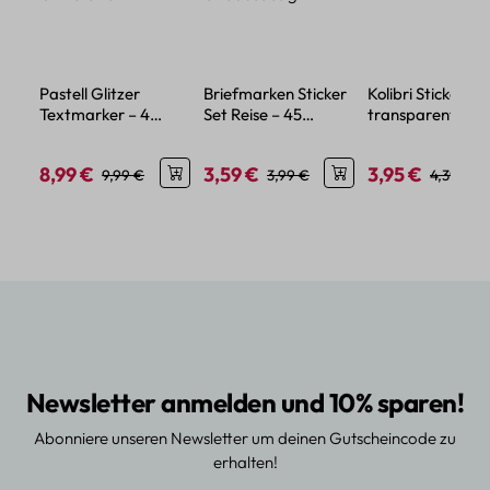
Pastell Glitzer
Briefmarken Sticker
Kolibri Sticker Se
Textmarker – 4
Set Reise – 45
transparent – 5
Farben mit feinem
Papier-Aufkleber im
verschiedene Mo
Glitzereffekt
Urlaubsdesign
8,99 €
3,59 €
3,95 €
Verkaufspreis:
Regulärer Preis:
Verkaufspreis:
Regulärer Preis:
Verkaufspreis:
Regulärer
9,99 €
3,99 €
4,39 €
Newsletter anmelden und 10% sparen!
Abonniere unseren Newsletter um deinen Gutscheincode zu
erhalten!