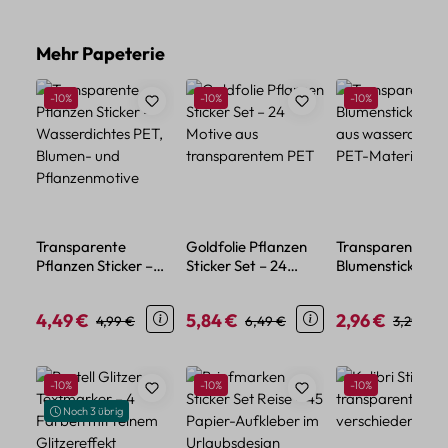
Produktgalerie überspringen
Mehr Papeterie
Rabatt
Rabatt
Rabatt
-10%
-10%
-10%
Transparente
Goldfolie Pflanzen
Transparente
Pflanzen Sticker –
Sticker Set – 24
Blumensticker – 
Wasserdichtes PET,
Motive aus
aus wasserdicht
Blumen- und
transparentem PET
PET-Material
4,49 €
5,84 €
2,96 €
Verkaufspreis:
Regulärer Preis:
Verkaufspreis:
Regulärer Preis:
Verkaufspreis:
Regulärer
4,99 €
6,49 €
3,29 €
Pflanzenmotive
Produktgalerie überspringen
Rabatt
Rabatt
Rabatt
-10%
-10%
-10%
Noch 3 übrig