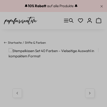
Zum Hauptinhalt springen
🔔
10% Rabatt
auf alle Produkte 🔔
Du hast 0 Produkt
Warenk
Startseite
Stifte & Farben
Bildergalerie überspringen