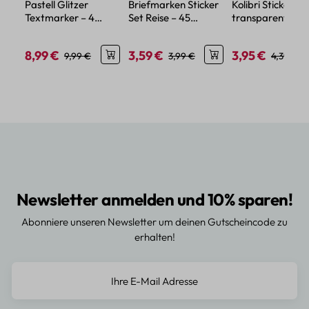
Pastell Glitzer
Briefmarken Sticker
Kolibri Sticker Se
Textmarker – 4
Set Reise – 45
transparent – 5
Farben mit feinem
Papier-Aufkleber im
verschiedene Mo
Glitzereffekt
Urlaubsdesign
8,99 €
3,59 €
3,95 €
Verkaufspreis:
Regulärer Preis:
Verkaufspreis:
Regulärer Preis:
Verkaufspreis:
Regulärer
9,99 €
3,99 €
4,39 €
Newsletter anmelden und 10% sparen!
Abonniere unseren Newsletter um deinen Gutscheincode zu
erhalten!