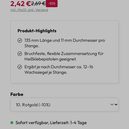
2,42 €
2,69 €
Rabatt
-10%
Regulärer Preis:
Verkaufspreis:
inkl. MwSt. zzgl. Versand
Produkt-Highlights
135 mm Länge und 11 mm Durchmesser pro
Stange.
Bruchfeste, flexible Zusammensetzung für
Heißklebepistolen geeignet.
Ergibt je nach Durchmesser ca. 12–16
Wachssiegel je Stange.
auswählen
Farbe
Sofort verfügbar, Lieferzeit: 1-4 Tage