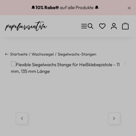
Zum Hauptinhalt springen
🔔
10% Rabatt
auf alle Produkte 🔔
Du hast 0 Produkt
Warenk
Startseite
Wachssiegel
Siegelwachs-Stangen
Bildergalerie überspringen