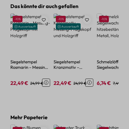
Produktgalerie überspringen
Das könnte dir auch gefallen
Rabatt
Rabatt
Rabatt
-10%
-10%
-10%
Ausverkauft
Ausverkauft
Siegelstempel
Siegelstempel
Schmelzlöffel für
Rosmarin – Messing-
Kranzmotiv –
Siegelwachs –
Prägekopf mit
Messing-Prägekopf
hitzebeständige
Holzgriff
und Holzgriff
Metall, Holzgriff
22,49 €
22,49 €
6,74 €
Verkaufspreis:
Regulärer Preis:
Verkaufspreis:
Regulärer Preis:
Verkaufspreis:
Regulärer
24,99 €
24,99 €
7,49 €
Produktgalerie überspringen
Mehr Papeterie