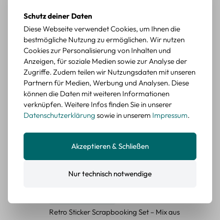
Retro Briefmarken Sticker Set – 45 Papier-
Schutz deiner Daten
Sticker mit Wald- und Tiermotiven
Diese Webseite verwendet Cookies, um Ihnen die
Durchschnittliche Bewertung von 5 von 5 Sternen
bestmögliche Nutzung zu ermöglichen. Wir nutzen
Erika G.
diesen Monat
Verifizierter Kauf
Cookies zur Personalisierung von Inhalten und
Schöne Motive
Anzeigen, für soziale Medien sowie zur Analyse der
Die Sticker passen gut zu meinen Büchern, würde sie
Zugriffe. Zudem teilen wir Nutzungsdaten mit unseren
wieder kaufen.
Partnern für Medien, Werbung und Analysen. Diese
können die Daten mit weiteren Informationen
BEWERTETER ARTIKEL
Retro Blumen Sticker Set – 45 Stück mit 15
verknüpfen. Weitere Infos finden Sie in unserer
verschiedene Motive
Datenschutzerklärung
sowie in unserem
Impressum
.
Farbe: F
Akzeptieren & Schließen
Durchschnittliche Bewertung von 5 von 5 Sternen
Erika G.
diesen Monat
Verifizierter Kauf
Tolle Sticker
Schöne Deko-Teile für meine Bücher, es passt zu meinem
Nur technisch notwendige
Stiel.
BEWERTETER ARTIKEL
Retro Sticker Scrapbooking Set – Mix aus