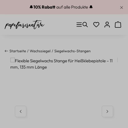
Zum Hauptinhalt springen
🔔
10% Rabatt
auf alle Produkte 🔔
Du hast 0 Produkt
Warenk
Startseite
Wachssiegel
Siegelwachs-Stangen
Bildergalerie überspringen