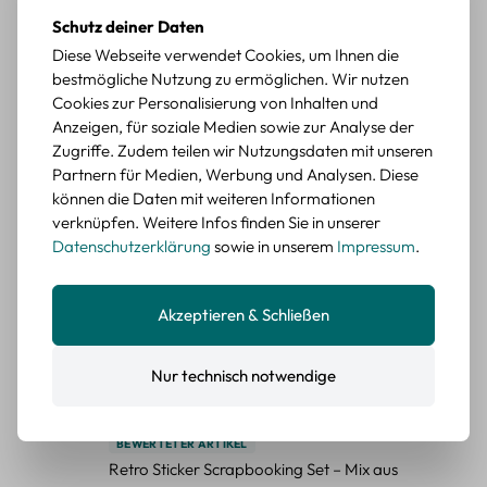
Retro Briefmarken Sticker Set – 45 Papier-
Schutz deiner Daten
Sticker mit Wald- und Tiermotiven
Diese Webseite verwendet Cookies, um Ihnen die
bestmögliche Nutzung zu ermöglichen. Wir nutzen
Durchschnittliche Bewertung von 5 von 5 Sternen
Erika G.
diesen Monat
Verifizierter Kauf
Cookies zur Personalisierung von Inhalten und
Schöne Motive
Anzeigen, für soziale Medien sowie zur Analyse der
Die Sticker passen gut zu meinen Büchern, würde sie
Zugriffe. Zudem teilen wir Nutzungsdaten mit unseren
wieder kaufen.
Partnern für Medien, Werbung und Analysen. Diese
können die Daten mit weiteren Informationen
BEWERTETER ARTIKEL
verknüpfen. Weitere Infos finden Sie in unserer
Retro Blumen Sticker Set – 45 Stück mit 15
Datenschutzerklärung
sowie in unserem
Impressum
.
verschiedene Motive
Farbe: F
Akzeptieren & Schließen
Durchschnittliche Bewertung von 5 von 5 Sternen
Erika G.
diesen Monat
Verifizierter Kauf
Tolle Sticker
Nur technisch notwendige
Schöne Deko-Teile für meine Bücher, es passt zu meinem
Stiel.
BEWERTETER ARTIKEL
Retro Sticker Scrapbooking Set – Mix aus