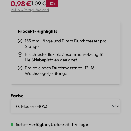
0,98 €
1,09 €
Rabatt
-10%
Regulärer Preis:
Verkaufspreis:
inkl. MwSt. zzgl. Versand
Produkt-Highlights
135 mm Länge und 11 mm Durchmesser pro
Stange.
Bruchfeste, flexible Zusammensetzung für
Heißklebepistolen geeignet.
Ergibt je nach Durchmesser ca. 12–16
Wachssiegel je Stange.
auswählen
Farbe
Sofort verfügbar, Lieferzeit: 1-4 Tage