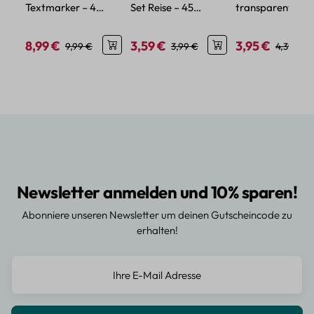
Textmarker – 4
Set Reise – 45
transparent – 5
Farben mit feinem
Papier-Aufkleber im
verschiedene Mo
Glitzereffekt
Urlaubsdesign
8,99 €
3,59 €
3,95 €
Verkaufspreis:
Regulärer Preis:
Verkaufspreis:
Regulärer Preis:
Verkaufspreis:
Regulärer
9,99 €
3,99 €
4,39 €
Newsletter anmelden und 10% sparen!
Abonniere unseren Newsletter um deinen Gutscheincode zu
erhalten!