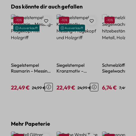
Produktgalerie überspringen
Das könnte dir auch gefallen
Rabatt
Rabatt
Rabatt
-10%
-10%
-10%
Ausverkauft
Ausverkauft
Siegelstempel
Siegelstempel
Schmelzlöffel für
Rosmarin – Messing-
Kranzmotiv –
Siegelwachs –
Prägekopf mit
Messing-Prägekopf
hitzebeständige
Holzgriff
und Holzgriff
Metall, Holzgriff
22,49 €
22,49 €
6,74 €
Verkaufspreis:
Regulärer Preis:
Verkaufspreis:
Regulärer Preis:
Verkaufspreis:
Regulärer
24,99 €
24,99 €
7,49 €
Produktgalerie überspringen
Mehr Papeterie