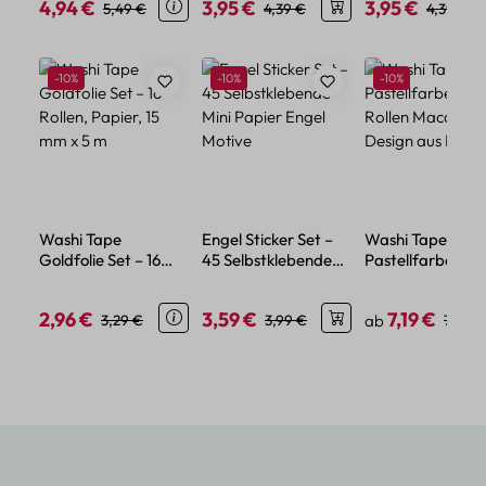
4,94 €
3,95 €
3,95 €
Verkaufspreis:
Regulärer Preis:
Verkaufspreis:
Regulärer Preis:
Verkaufspreis:
Regulärer
5,49 €
4,39 €
4,39 €
Produktgalerie überspringen
Rabatt
Rabatt
Rabatt
-10%
-10%
-10%
Washi Tape
Engel Sticker Set –
Washi Tape Set
Goldfolie Set – 16
45 Selbstklebende
Pastellfarben – 1
Rollen, Papier, 15 mm
Mini Papier Engel
Rollen Macaron
x 5 m
Motive
Design aus Papie
2,96 €
3,59 €
7,19 €
Verkaufspreis:
Regulärer Preis:
Verkaufspreis:
Regulärer Preis:
Verkaufspreis:
Regulä
3,29 €
3,99 €
ab
7,99 €