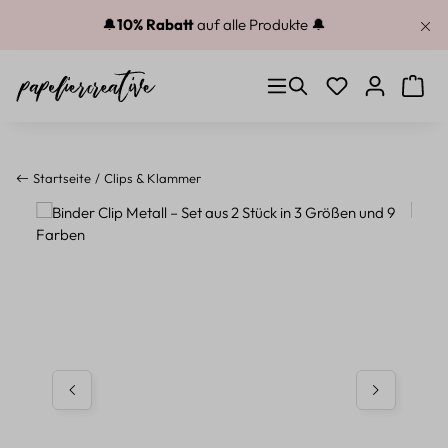
Zum Hauptinhalt springen
🔔
10% Rabatt
auf alle Produkte 🔔
Du hast 0 Produkt
Warenk
Startseite
Clips & Klammer
Bildergalerie überspringen