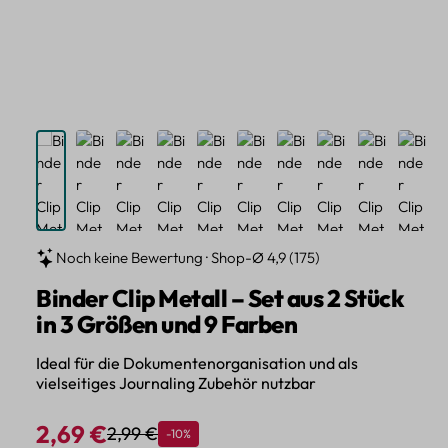
Noch keine Bewertung · Shop-Ø 4,9 (175)
Binder Clip Metall – Set aus 2 Stück
in 3 Größen und 9 Farben
Ideal für die Dokumentenorganisation und als
vielseitiges Journaling Zubehör nutzbar
2,69 €
2,99 €
Rabatt
-10%
Regulärer Preis:
Verkaufspreis: