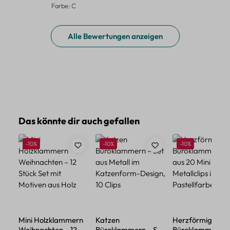
Farbe: C
Alle Bewertungen anzeigen
Produktgalerie überspringen
Das könnte dir auch gefallen
Rabatt
Rabatt
Rabatt
-10%
-10%
-10%
Mini Holzklammern
Katzen
Herzförmige
Weihnachten – 12
Büroklammern – Set
Büroklammern – 