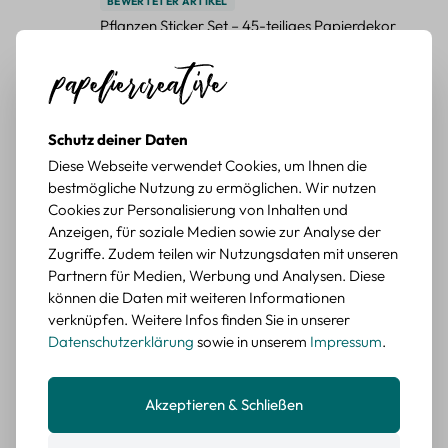
BEWERTETER ARTIKEL
Pflanzen Sticker Set – 45-teiliges Papierdekor
mit botanischen Motiven
Durchschnittliche Bewertung von 5 von 5 Sternen
Erika G.
diesen Monat
Verifizierter Kauf
Schöne Motive
Schutz deiner Daten
Tolle Motive, Briefmarken gehen zu vielen Projekten,
Diese Webseite verwendet Cookies, um Ihnen die
würde sie wieder kaufen.
bestmögliche Nutzung zu ermöglichen. Wir nutzen
BEWERTETER ARTIKEL
Cookies zur Personalisierung von Inhalten und
Retro Briefmarken Sticker Set – 45 Papier-
Anzeigen, für soziale Medien sowie zur Analyse der
Sticker mit Wald- und Tiermotiven
Zugriffe. Zudem teilen wir Nutzungsdaten mit unseren
Partnern für Medien, Werbung und Analysen. Diese
Durchschnittliche Bewertung von 5 von 5 Sternen
Erika G.
diesen Monat
Verifizierter Kauf
können die Daten mit weiteren Informationen
verknüpfen. Weitere Infos finden Sie in unserer
Schöne Motive
Datenschutzerklärung
sowie in unserem
Impressum
.
Die Sticker passen gut zu meinen Büchern, würde sie
wieder kaufen.
Akzeptieren & Schließen
BEWERTETER ARTIKEL
Retro Blumen Sticker Set – 45 Stück mit 15
verschiedene Motive