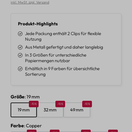
inkl. MwSt. zzgl. Versand
Produkt-Highlights
Jede Packung enthält 2 Clips für flexible
Nutzung
Aus Metall gefertigt und daher langlebig
In 3 Größen für unterschiedliche
Papiermengen nutzbar
Erhältlich in 9 Farben für übersichtliche
Sortierung
auswählen
Größe
: 19 mm
Rabatt 10%
Rabatt 10%
Rabatt 10%
-10%
-10%
-10%
19 mm
32 mm
49 mm
auswählen
Farbe
: Copper