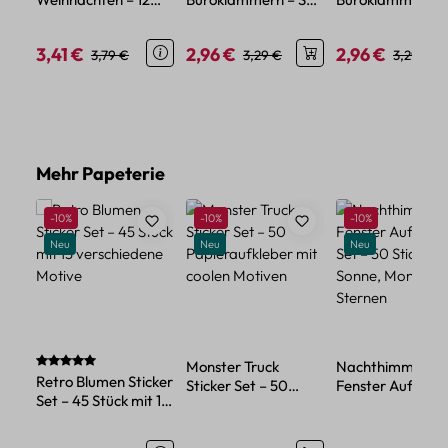
Stück Set mit
aus Metall im
aus 20 Mini
Motiven aus Holz
Katzenform-Design,
Metallclips in
3,41 €
2,96 €
2,96 €
Verkaufspreis:
Regulärer Preis:
Verkaufspreis:
Regulärer Preis:
Verkaufspreis:
Regulärer
3,79 €
3,29 €
3,29 €
10 Clips
Pastellfarben
Produktgalerie überspringen
Mehr Papeterie
Rabatt
Rabatt
Rabatt
-10%
-10%
-10%
Neu
Neu
Neu
Durchschnittliche Bewertung von 5 von 5 Sternen
Monster Truck
Nachthimmel
Retro Blumen Sticker
Sticker Set – 50
Fenster Aufklebe
Set – 45 Stück mit 15
Papieraufkleber mit
Set – 50 Sticker 
verschiedene Motive
coolen Motiven
Sonne, Mond un
Sternen