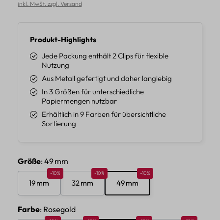
inkl. MwSt. zzgl. Versand
Produkt-Highlights
Jede Packung enthält 2 Clips für flexible
Nutzung
Aus Metall gefertigt und daher langlebig
In 3 Größen für unterschiedliche
Papiermengen nutzbar
Erhältlich in 9 Farben für übersichtliche
Sortierung
auswählen
Größe
: 49 mm
Rabatt 10%
Rabatt 10%
Rabatt 10%
-10%
-10%
-10%
19 mm
32 mm
49 mm
auswählen
Farbe
: Rosegold