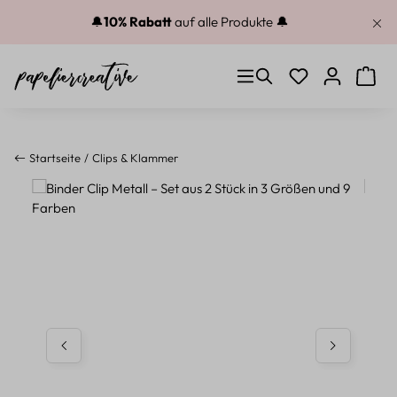
Zum Hauptinhalt springen
🔔
10% Rabatt
auf alle Produkte 🔔
Du hast 0 Produkt
Warenk
Startseite
Clips & Klammer
Bildergalerie überspringen