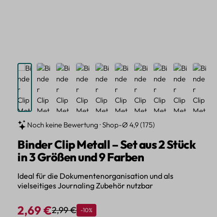
Noch keine Bewertung · Shop-Ø 4,9 (175)
Binder Clip Metall – Set aus 2 Stück
in 3 Größen und 9 Farben
Ideal für die Dokumentenorganisation und als
vielseitiges Journaling Zubehör nutzbar
2,69 €
2,99 €
Rabatt
-10%
Regulärer Preis:
Verkaufspreis: