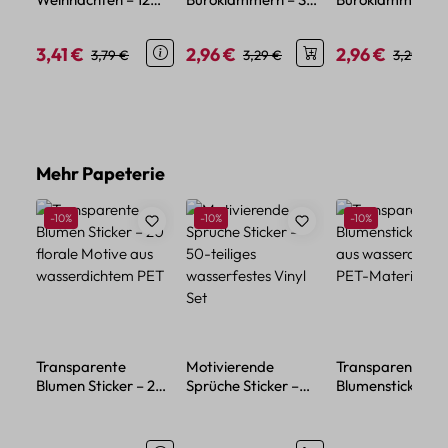
Stück Set mit
aus Metall im
aus 20 Mini
Motiven aus Holz
Katzenform-Design,
Metallclips in
3,41 €
2,96 €
2,96 €
Verkaufspreis:
Regulärer Preis:
Verkaufspreis:
Regulärer Preis:
Verkaufspreis:
Regulärer
3,79 €
3,29 €
3,29 €
10 Clips
Pastellfarben
Produktgalerie überspringen
Mehr Papeterie
Rabatt
Rabatt
Rabatt
-10%
-10%
-10%
Transparente
Motivierende
Transparente
Blumen Sticker – 20
Sprüche Sticker –
Blumensticker – 
florale Motive aus
50-teiliges
aus wasserdicht
wasserdichtem PET
wasserfestes Vinyl
PET-Material
Set