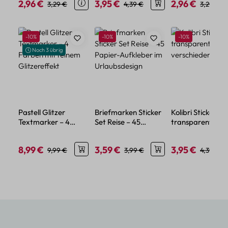
2,96 €
3,95 €
2,96 €
Verkaufspreis:
Regulärer Preis:
Verkaufspreis:
Regulärer Preis:
Verkaufspreis:
Regulärer
3,29 €
4,39 €
3,29 €
Produktgalerie überspringen
Rabatt
Rabatt
Rabatt
-10%
-10%
-10%
Noch 3 übrig
Pastell Glitzer
Briefmarken Sticker
Kolibri Sticker Se
Textmarker – 4
Set Reise – 45
transparent – 5
Farben mit feinem
Papier-Aufkleber im
verschiedene Mo
Glitzereffekt
Urlaubsdesign
8,99 €
3,59 €
3,95 €
Verkaufspreis:
Regulärer Preis:
Verkaufspreis:
Regulärer Preis:
Verkaufspreis:
Regulärer
9,99 €
3,99 €
4,39 €