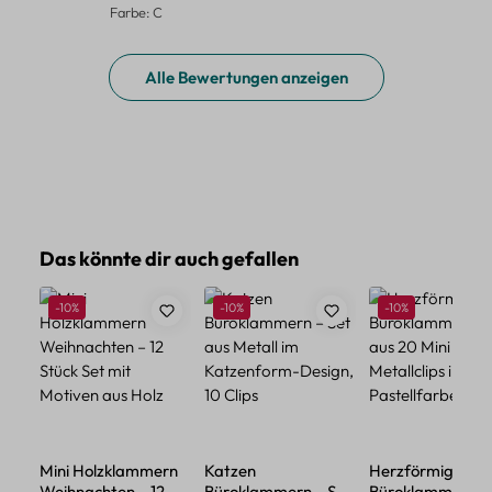
Farbe: C
Alle Bewertungen anzeigen
Produktgalerie überspringen
Das könnte dir auch gefallen
Rabatt
Rabatt
Rabatt
-10%
-10%
-10%
Mini Holzklammern
Katzen
Herzförmige
Weihnachten – 12
Büroklammern – Set
Büroklammern – 