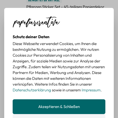
BEWERTETER ARTIKEL
Pflanzen Sticker Set – 45-teiliges Papierdekor
mit botanischen Motiven
Durchschnittliche Bewertung von 5 von 5 Sternen
Erika G.
diesen Monat
Verifizierter Kauf
Schöne Motive
Schutz deiner Daten
Tolle Motive, Briefmarken gehen zu vielen Projekten,
Diese Webseite verwendet Cookies, um Ihnen die
würde sie wieder kaufen.
bestmögliche Nutzung zu ermöglichen. Wir nutzen
BEWERTETER ARTIKEL
Cookies zur Personalisierung von Inhalten und
Retro Briefmarken Sticker Set – 45 Papier-
Anzeigen, für soziale Medien sowie zur Analyse der
Sticker mit Wald- und Tiermotiven
Zugriffe. Zudem teilen wir Nutzungsdaten mit unseren
Partnern für Medien, Werbung und Analysen. Diese
Durchschnittliche Bewertung von 5 von 5 Sternen
Erika G.
diesen Monat
Verifizierter Kauf
können die Daten mit weiteren Informationen
verknüpfen. Weitere Infos finden Sie in unserer
Schöne Motive
Datenschutzerklärung
sowie in unserem
Impressum
.
Die Sticker passen gut zu meinen Büchern, würde sie
wieder kaufen.
Akzeptieren & Schließen
BEWERTETER ARTIKEL
Retro Blumen Sticker Set – 45 Stück mit 15
verschiedene Motive