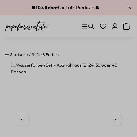
Zum Hauptinhalt springen
🔔
10% Rabatt
auf alle Produkte 🔔
Du hast 0 Produkt
Warenk
Startseite
Stifte & Farben
Bildergalerie überspringen