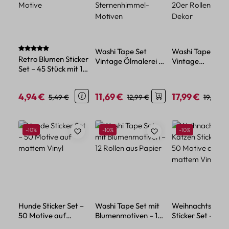
Durchschnittliche Bewertung von 5 von 5 Sternen
Washi Tape Set
Washi Tape Set
Retro Blumen Sticker
Vintage Ölmalerei –
Vintage
Set – 45 Stück mit 15
20 Rollen mit
Schmetterlinge –
verschiedene Motive
Sternenhimmel-
20er Rollen Papi
Motiven
Dekor
4,94 €
11,69 €
17,99 €
Verkaufspreis:
Regulärer Preis:
Verkaufspreis:
Regulärer Preis:
Verkaufspreis:
Reguläre
5,49 €
12,99 €
19,99 €
Produktgalerie überspringen
Rabatt
Rabatt
Rabatt
-10%
-10%
-10%
Hunde Sticker Set –
Washi Tape Set mit
Weihnachts Kat
50 Motive auf
Blumenmotiven – 12
Sticker Set – 50
mattem Vinyl
Rollen aus Papier
Motive auf mat