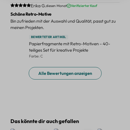
Durchschnittliche Bewertung von 5 von 5 Sternen
Erika G.
diesen Monat
Verifizierter Kauf
Schöne Retro-Motive
Bin zufrieden mit der Auswahl und Qualität, passt gut zu
meinen Projekten.
BEWERTETER ARTIKEL
Papierfragmente mit Retro-Motiven – 40-
teiliges Set für kreative Projekte
Farbe: C
Alle Bewertungen anzeigen
Produktgalerie überspringen
Das könnte dir auch gefallen