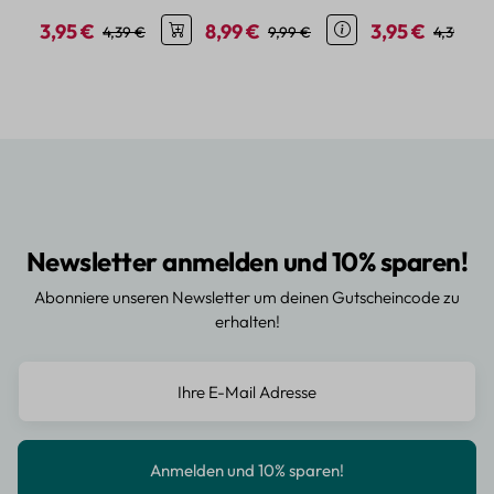
Vinyl
3,95 €
8,99 €
3,95 €
Verkaufspreis:
Regulärer Preis:
Verkaufspreis:
Regulärer Preis:
Verkaufspreis:
Regulärer
4,39 €
9,99 €
4,39 €
Newsletter anmelden und 10% sparen!
Abonniere unseren Newsletter um deinen Gutscheincode zu
erhalten!