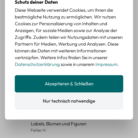
Schutz deiner Daten
Durchschnittliche Bewertung von 5 von 5 Sternen
Erika G.
diesen Monat
Verifizierter Kauf
Diese Webseite verwendet Cookies, um Ihnen die
bestmögliche Nutzung zu ermöglichen. Wir nutzen
Schöne Motive
Cookies zur Personalisierung von Inhalten und
Die Sticker passen gut zu meinen Büchern, würde sie
Anzeigen, für soziale Medien sowie zur Analyse der
wieder kaufen.
Zugriffe. Zudem teilen wir Nutzungsdaten mit unseren
BEWERTETER ARTIKEL
Partnern für Medien, Werbung und Analysen. Diese
Retro Blumen Sticker Set – 45 Stück mit 15
können die Daten mit weiteren Informationen
verschiedene Motive
verknüpfen. Weitere Infos finden Sie in unserer
Farbe: F
Datenschutzerklärung
sowie in unserem
Impressum
.
Durchschnittliche Bewertung von 5 von 5 Sternen
Erika G.
diesen Monat
Verifizierter Kauf
Akzeptieren & Schließen
Tolle Sticker
Schöne Deko-Teile für meine Bücher, es passt zu meinem
Stiel.
Nur technisch notwendige
BEWERTETER ARTIKEL
Retro Sticker Scrapbooking Set – Mix aus
Labels, Blumen und Figuren
Farbe: H