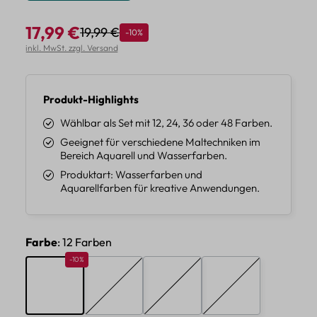
17,99 €
19,99 €
Rabatt
-10%
Regulärer Preis:
Verkaufspreis:
inkl. MwSt. zzgl. Versand
Produkt-Highlights
Wählbar als Set mit 12, 24, 36 oder 48 Farben.
Geeignet für verschiedene Maltechniken im
Bereich Aquarell und Wasserfarben.
Produktart: Wasserfarben und
Aquarellfarben für kreative Anwendungen.
auswählen
Farbe
: 12 Farben
Rabatt 10%
-10%
12 Farben
24 Farben
36 Farben
48 Farben
(Diese Option ist zurzeit nicht verfügbar.)
(Diese Option ist zurzeit nicht verf
(Diese Option ist zur