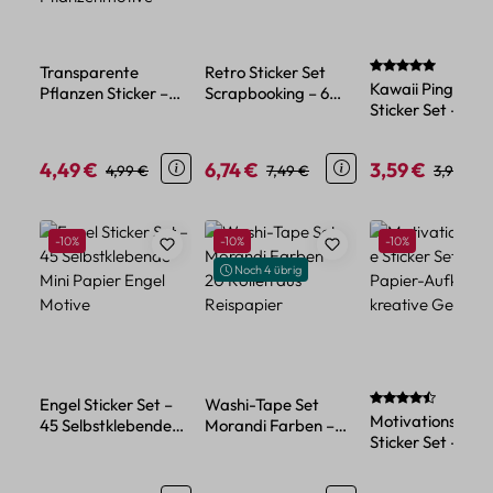
Durchschnittlich
Transparente
Retro Sticker Set
Kawaii Pinguin
Pflanzen Sticker –
Scrapbooking – 6
Sticker Set – 45
Wasserdichtes PET,
Blatt verschiedene
Papiersticker im
Blumen- und
Motive Papier PET
niedlichen Tier-
Pflanzenmotive
4,49 €
6,74 €
3,59 €
Verkaufspreis:
Regulärer Preis:
Verkaufspreis:
Regulärer Preis:
Verkaufspreis:
Reguläre
4,99 €
7,49 €
3,99 €
Design
Produktgalerie überspringen
Rabatt
Rabatt
Rabatt
-10%
-10%
-10%
Noch 4 übrig
Durchschnittlich
Engel Sticker Set –
Washi-Tape Set
Motivationssprü
45 Selbstklebende
Morandi Farben –
Sticker Set – 45
Mini Papier Engel
20 Rollen aus
Papier-Aufkleber
Motive
Reispapier
kreative Gestalt