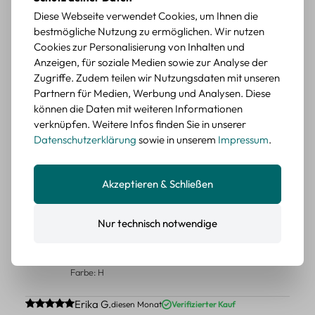
Diese Webseite verwendet Cookies, um Ihnen die
Schöne Motive
bestmögliche Nutzung zu ermöglichen. Wir nutzen
Die Sticker passen gut zu meinen Büchern, würde sie
Cookies zur Personalisierung von Inhalten und
wieder kaufen.
Anzeigen, für soziale Medien sowie zur Analyse der
BEWERTETER ARTIKEL
Zugriffe. Zudem teilen wir Nutzungsdaten mit unseren
Retro Blumen Sticker Set – 45 Stück mit 15
Partnern für Medien, Werbung und Analysen. Diese
verschiedene Motive
können die Daten mit weiteren Informationen
Farbe: F
verknüpfen. Weitere Infos finden Sie in unserer
Datenschutzerklärung
sowie in unserem
Impressum
.
Durchschnittliche Bewertung von 5 von 5 Sternen
Erika G.
diesen Monat
Verifizierter Kauf
Tolle Sticker
Akzeptieren & Schließen
Schöne Deko-Teile für meine Bücher, es passt zu meinem
Stiel.
Nur technisch notwendige
BEWERTETER ARTIKEL
Retro Sticker Scrapbooking Set – Mix aus
Labels, Blumen und Figuren
Farbe: H
Durchschnittliche Bewertung von 5 von 5 Sternen
Erika G.
diesen Monat
Verifizierter Kauf