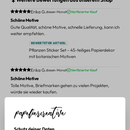
Durchschnittliche Bewertung von 5 von 5 Sternen
Erika G.
diesen Monat
Verifizierter Kauf
Schöne Motive
Gute Qualität, schöne Motive, schnelle Lieferung, kann ich
weiter empfehlen.
BEWERTETER ARTIKEL
Pflanzen Sticker Set – 45-teiliges Papierdekor
mit botanischen Motiven
Durchschnittliche Bewertung von 5 von 5 Sternen
Erika G.
diesen Monat
Verifizierter Kauf
Schöne Motive
Tolle Motive, Briefmarken gehen zu vielen Projekten,
würde sie wieder kaufen.
BEWERTETER ARTIKEL
Retro Briefmarken Sticker Set – 45 Papier-
Sticker mit Wald- und Tiermotiven
Durchschnittliche Bewertung von 5 von 5 Sternen
Erika G.
diesen Monat
Verifizierter Kauf
Schutz deiner Daten