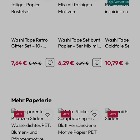
Ausverkauft
Washi Tape Retro
Washi Tape Set bunt
Washi Tape
Gitter Set – 10-
Papier – 5er Mix mit
Goldfolie Set – 5
teiliges Papier
farbigen Motiven
Rollen mit asiatis
Bastelset
inspirierten Mus
7,64 €
6,29 €
10,79 €
Verkaufspreis:
Regulärer Preis:
Verkaufspreis:
Regulärer Preis:
Verkaufspreis:
Regulär
8,49 €
6,99 €
11,99 €
Produktgalerie überspringen
Mehr Papeterie
Rabatt
Rabatt
Rabatt
-10%
-10%
-10%