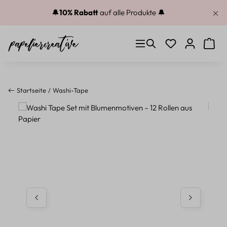
Zum Hauptinhalt springen
🔔
10% Rabatt
auf alle Produkte 🔔
Du hast 0 Produkt
Warenk
Startseite
Washi-Tape
Bildergalerie überspringen