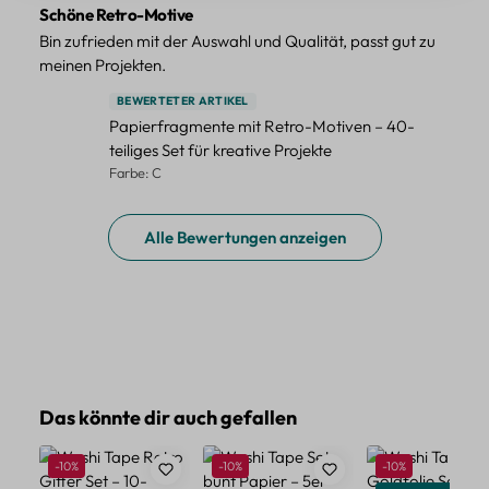
Schöne Retro-Motive
Bin zufrieden mit der Auswahl und Qualität, passt gut zu
meinen Projekten.
BEWERTETER ARTIKEL
Papierfragmente mit Retro-Motiven – 40-
teiliges Set für kreative Projekte
Farbe: C
Alle Bewertungen anzeigen
Produktgalerie überspringen
Das könnte dir auch gefallen
Rabatt
Rabatt
Rabatt
-10%
-10%
-10%