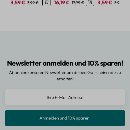
3,59 €
16,19 €
3,59 €
Verkaufspreis:
Regulärer Preis:
Verkaufspreis:
Regulärer Preis:
Verkaufspreis:
Reguläre
3,99 €
17,99 €
3,99 €
Newsletter anmelden und 10% sparen!
Abonniere unseren Newsletter um deinen Gutscheincode zu
erhalten!