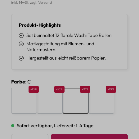
inkl. MwSt. zzgl. Versand
Produkt-Highlights
Set beinhaltet 12 florale Washi Tape Rollen.
Motivgestaltung mit Blumen- und
Naturmustern.
Hergestellt aus leicht reißbarem Papier.
auswählen
Farbe
: C
Rabatt 10%
Rabatt 10%
Rabatt 10%
Rabatt 10%
-10%
-10%
-10%
-10%
A
B
C
D
Sofort verfügbar, Lieferzeit: 1-4 Tage
Produkt Anzahl: Gib den gewünschten Wert 