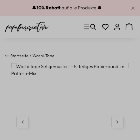
Zum Hauptinhalt springen
🔔
10% Rabatt
auf alle Produkte 🔔
Du hast 0 Produkt
Warenk
Startseite
Washi-Tape
Bildergalerie überspringen