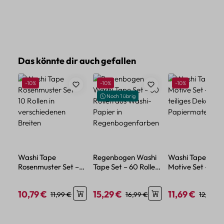
Produktgalerie überspringen
Das könnte dir auch gefallen
Rabatt
Rabatt
Rabatt
-10%
-10%
-10%
Noch 1 übrig
Washi Tape
Regenbogen Washi
Washi Tape Reis
Rosenmuster Set –
Tape Set – 60 Rollen
Motive Set – 12-
10 Rollen in
aus Washi-Papier in
teiliges Deko-Set
verschiedenen
Regenbogenfarben
Papiermaterial
10,79 €
15,29 €
11,69 €
Verkaufspreis:
Regulärer Preis:
Verkaufspreis:
Regulärer Preis:
Verkaufspreis:
Reguläre
11,99 €
16,99 €
12,99 €
Breiten