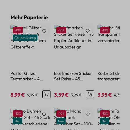
Produktgalerie überspringen
Mehr Papeterie
Rabatt
Rabatt
Rabatt
-10%
-10%
-10%
Noch 3 übrig
Pastell Glitzer
Briefmarken Sticker
Kolibri Sticker Se
Textmarker – 4
Set Reise – 45
transparent – 5
Farben mit feinem
Papier-Aufkleber im
verschiedene Mo
Glitzereffekt
Urlaubsdesign
8,99 €
3,59 €
3,95 €
Verkaufspreis:
Regulärer Preis:
Verkaufspreis:
Regulärer Preis:
Verkaufspreis:
Regulärer
9,99 €
3,99 €
4,39 €
Produktgalerie überspringen
Rabatt
Rabatt
Rabatt
-10%
-10%
-10%
Neu
Neu
Neu