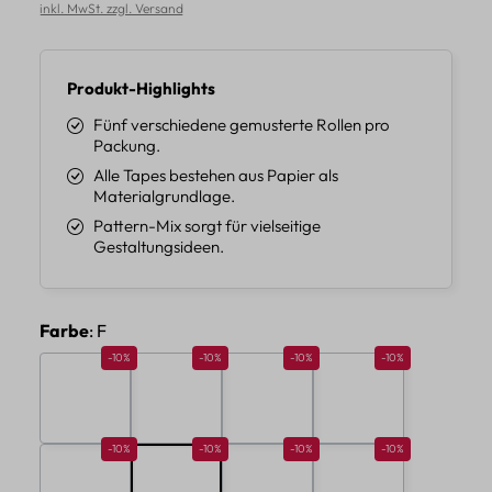
inkl. MwSt. zzgl. Versand
Produkt-Highlights
Fünf verschiedene gemusterte Rollen pro
Packung.
Alle Tapes bestehen aus Papier als
Materialgrundlage.
Pattern-Mix sorgt für vielseitige
Gestaltungsideen.
auswählen
Farbe
: F
Rabatt 10%
Rabatt 10%
Rabatt 10%
Rabatt 10%
-10%
-10%
-10%
-10%
A
B
C
D
Rabatt 10%
Rabatt 10%
Rabatt 10%
Rabatt 10%
-10%
-10%
-10%
-10%