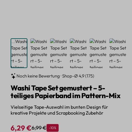
Noch keine Bewertung · Shop-Ø 4,9 (175)
Washi Tape Set gemustert – 5-
teiliges Papierband im Pattern-Mix
Vielseitige Tape-Auswahl im bunten Design für
kreative Projekte und Scrapbooking Zubehör
6,29 €
6,99 €
Rabatt
-10%
Regulärer Preis:
Verkaufspreis: