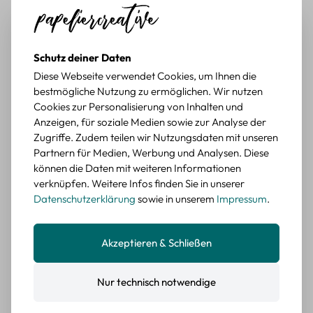
Schöne Motive
Tolle Motive, Briefmarken gehen zu vielen Projekten,
würde sie wieder kaufen.
Schutz deiner Daten
BEWERTETER ARTIKEL
Diese Webseite verwendet Cookies, um Ihnen die
Retro Briefmarken Sticker Set – 45 Papier-
bestmögliche Nutzung zu ermöglichen. Wir nutzen
Sticker mit Wald- und Tiermotiven
Cookies zur Personalisierung von Inhalten und
Anzeigen, für soziale Medien sowie zur Analyse der
Durchschnittliche Bewertung von 5 von 5 Sternen
Erika G.
diesen Monat
Verifizierter Kauf
Zugriffe. Zudem teilen wir Nutzungsdaten mit unseren
Schöne Motive
Partnern für Medien, Werbung und Analysen. Diese
Die Sticker passen gut zu meinen Büchern, würde sie
können die Daten mit weiteren Informationen
wieder kaufen.
verknüpfen. Weitere Infos finden Sie in unserer
Datenschutzerklärung
sowie in unserem
Impressum
.
BEWERTETER ARTIKEL
Retro Blumen Sticker Set – 45 Stück mit 15
verschiedene Motive
Akzeptieren & Schließen
Farbe: F
Durchschnittliche Bewertung von 5 von 5 Sternen
Erika G.
diesen Monat
Verifizierter Kauf
Nur technisch notwendige
Tolle Sticker