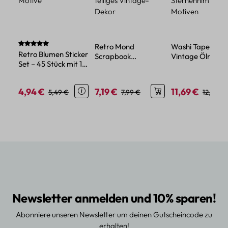
Durchschnittliche Bewertung von 5 von 5 Sternen
Retro Mond
Washi Tape Set
Retro Blumen Sticker
Scrapbook
Vintage Ölmalere
Set – 45 Stück mit 15
Aufkleber Set – 100-
20 Rollen mit
verschiedene Motive
teiliges Vintage-
Sternenhimmel-
Dekor
Motiven
4,94 €
7,19 €
11,69 €
Verkaufspreis:
Regulärer Preis:
Verkaufspreis:
Regulärer Preis:
Verkaufspreis:
Reguläre
5,49 €
7,99 €
12,99 €
Newsletter anmelden und 10% sparen!
Abonniere unseren Newsletter um deinen Gutscheincode zu
erhalten!