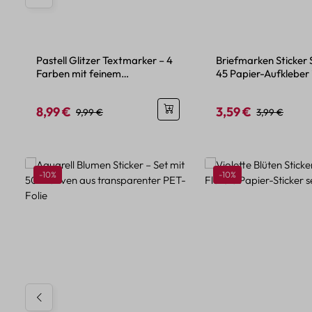
Pastell Glitzer Textmarker – 4
Briefmarken Sticker 
Farben mit feinem
45 Papier-Aufkleber
Glitzereffekt
Urlaubsdesign
8,99 €
3,59 €
Verkaufspreis:
Regulärer Preis:
Verkaufspreis:
Regulärer Pre
9,99 €
3,99 €
Produktgalerie überspringen
Rabatt
Rabatt
-10%
-10%