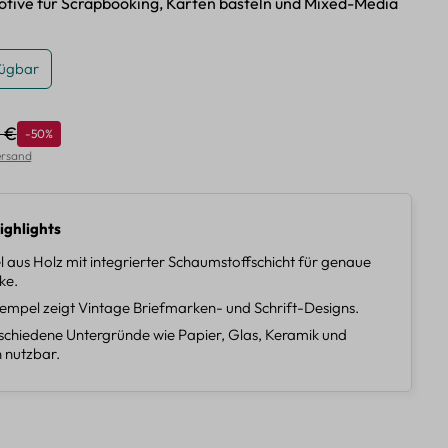
Motive für Scrapbooking, Karten basteln und Mixed-Media
fügbar
9 €
Rabatt
-50%
lärer Preis:
Versand
ighlights
 aus Holz mit integrierter Schaumstoffschicht für genaue
ke.
empel zeigt Vintage Briefmarken- und Schrift-Designs.
schiedene Untergründe wie Papier, Glas, Keramik und
n nutzbar.
len