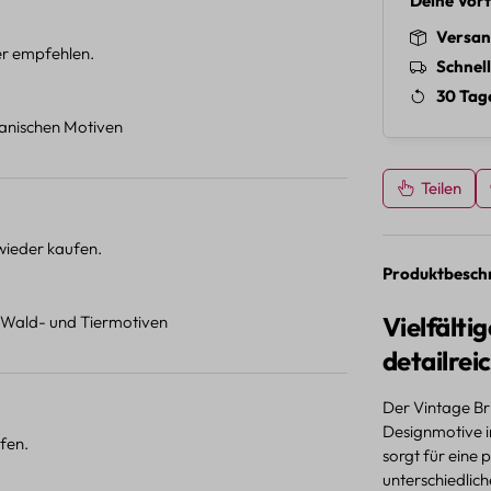
Deine Vort
Versan
ter empfehlen.
Schnel
30 Tag
otanischen Motiven
Teilen
 wieder kaufen.
Produktbesch
Vielfälti
t Wald- und Tiermotiven
detailrei
Der Vintage Br
Designmotive i
fen.
sorgt für eine
unterschiedlich