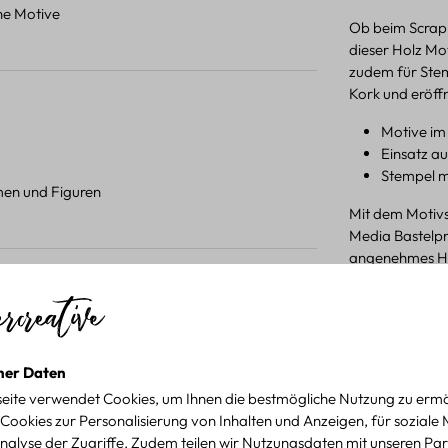
ene Motive
Ob beim Scrapb
dieser Holz Mot
zudem für Stemp
Kork und eröffn
Motive im
Einsatz a
Stempel m
umen und Figuren
Mit dem Motivs
Media Bastelpro
angenehmes Han
Bastelprojekte
 Projekten.
Produktdetail
für kreative Projekte
ner Daten
eite verwendet Cookies, um Ihnen die bestmögliche Nutzung zu ermö
Cookies zur Personalisierung von Inhalten und Anzeigen, für soziale
nalyse der Zugriffe. Zudem teilen wir Nutzungsdaten mit unseren Par