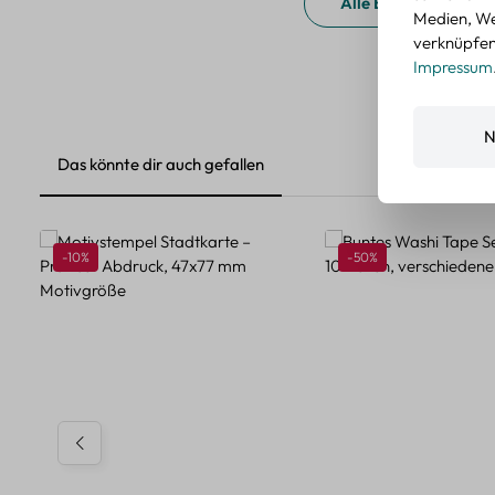
Alle Bewertungen a
Medien, We
verknüpfen.
Impressum
N
Das könnte dir auch gefallen
Produktgalerie überspringen
Rabatt
Rabatt
-10%
-50%