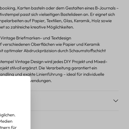
ooking, Karten basteln oder dem Gestalten eines B-Journals –
ivstempel passt sich vielseitigen Bastelideen an. Er eignet sich
elarbeiten auf Papier, Textilien, Glas, Keramik, Holz sowie
et so zahlreiche kreative Möglichkeiten.
 Vintage Briefmarken- und Textdesign
uf verschiedenen Oberflächen wie Papier und Keramik
it optimaler Abdruckpräzision durch Schaumstoffschicht
tempel Vintage Design wird jedes DIY Projekt und Mixed-
jekt stilvoll ergänzt. Die Verarbeitung garantiert ein
dling und exakte Linienführung – ideal für individuelle
 und kreative Anwendungen.
s
glichen.
 Medien
tnern für