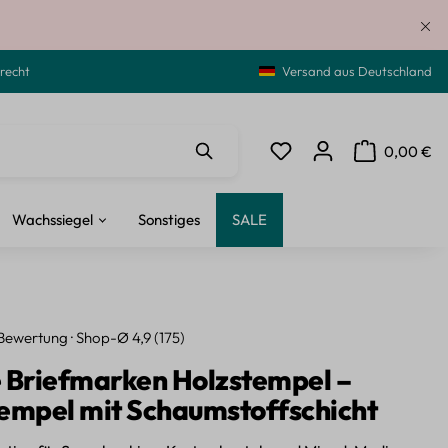
recht
Versand aus Deutschland
0,00 €
Du hast 0 Produkte auf de
Warenkorb ent
Wachssiegel
Sonstiges
SALE
Bewertung · Shop-Ø 4,9 (175)
 Briefmarken Holzstempel –
empel mit Schaumstoffschicht