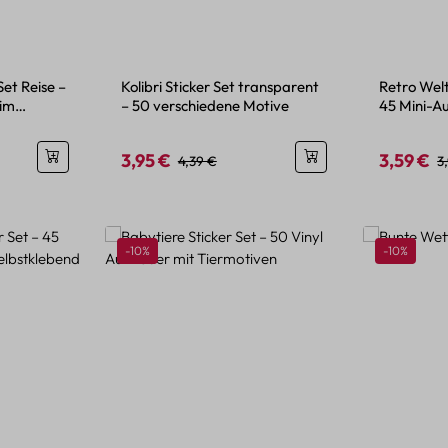
Set Reise –
Kolibri Sticker Set transparent
Retro Welt
 im
– 50 verschiedene Motive
45 Mini-A
Look
3,95 €
3,59 €
is:
Verkaufspreis:
Regulärer Preis:
Verkaufspr
R
4,39 €
3
Rabatt
Rabatt
-10%
-10%