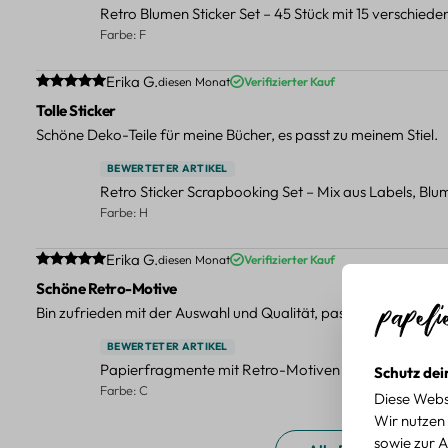
Retro Blumen Sticker Set – 45 Stück mit 15 verschied
Farbe: F
Durchschnittliche Bewertung von 5 von 5 Sternen
Erika G.
diesen Monat
Verifizierter Kauf
Tolle Sticker
Schöne Deko-Teile für meine Bücher, es passt zu meinem Stiel.
BEWERTETER ARTIKEL
Retro Sticker Scrapbooking Set – Mix aus Labels, Bl
Farbe: H
Durchschnittliche Bewertung von 5 von 5 Sternen
Erika G.
diesen Monat
Verifizierter Kauf
Schöne Retro-Motive
Bin zufrieden mit der Auswahl und Qualität, passt gut zu meinen
BEWERTETER ARTIKEL
Papierfragmente mit Retro-Motiven – 40-teiliges Set 
Schutz dei
Farbe: C
Diese Webs
Wir nutzen 
sowie zur A