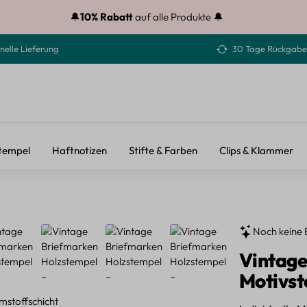
🔔
10% Rabatt
auf alle Produkte 🔔
nelle Lieferung
30 Tage Rückgabe
tempel
Haftnotizen
Stifte & Farben
Clips & Klammer
Noch keine 
Vintage
Motivst