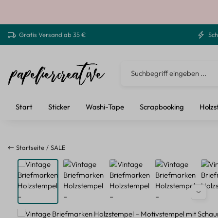
 Hauptinhalt springen
Zur Suche springen
Zur Hauptnavigation springen
Gratis Versand ab 35 €
Sch
Start
Sticker
Washi-Tape
Scrapbooking
Holzs
Startseite
SALE
Bildergalerie überspringen