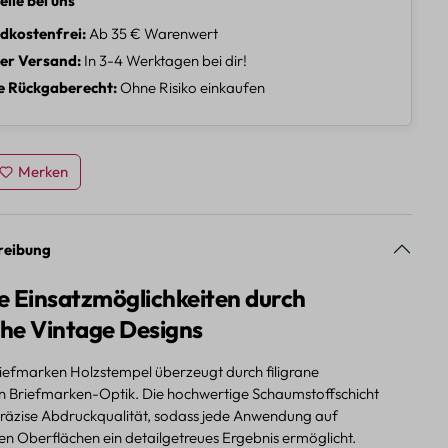
eile bei uns
dkostenfrei
Ab 35 € Warenwert
ler Versand
In 3-4 Werktagen bei dir!
e Rückgaberecht
Ohne Risiko einkaufen
Merken
reibung
ge Einsatzmöglichkeiten durch
che Vintage Designs
iefmarken Holzstempel überzeugt durch filigrane
n Briefmarken-Optik. Die hochwertige Schaumstoffschicht
 präzise Abdruckqualität, sodass jede Anwendung auf
en Oberflächen ein detailgetreues Ergebnis ermöglicht.