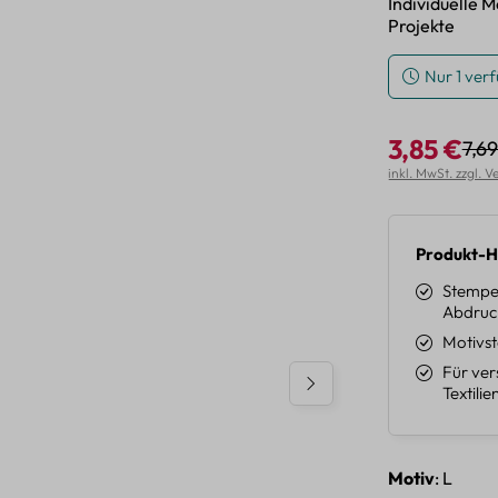
Individuelle 
Projekte
Nur 1 ver
3,85 €
7,6
Regu
Verkaufspreis:
inkl. MwSt. zzgl. 
Produkt-H
Stempel
Abdruc
Motivst
Für ver
Textilie
auswäh
Motiv
: L