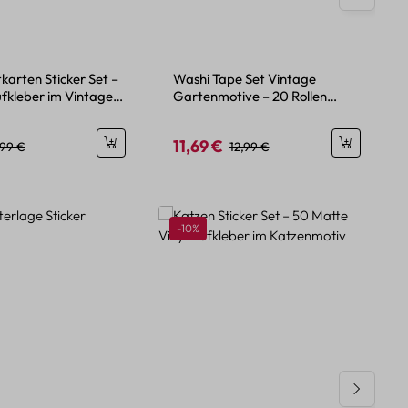
karten Sticker Set –
Washi Tape Set Vintage
ufkleber im Vintage
Gartenmotive – 20 Rollen
Papierdeko
11,69 €
eis:
egulärer Preis:
Verkaufspreis:
Regulärer Preis:
,99 €
12,99 €
Rabatt
-10%