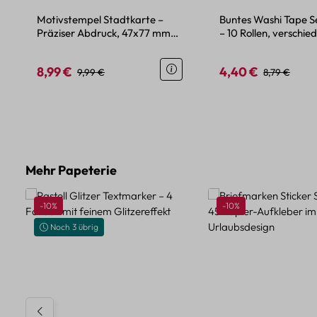
Motivstempel Stadtkarte –
Buntes Washi Tape S
Präziser Abdruck, 47x77 mm
– 10 Rollen, verschie
Motivgröße
Breiten
8,99 €
4,40 €
Verkaufspreis:
Regulärer Preis:
Verkaufspreis:
Regulärer Pr
9,99 €
8,79 €
Produktgalerie überspringen
Mehr Papeterie
Rabatt
Rabatt
-10%
-10%
Noch 3 übrig