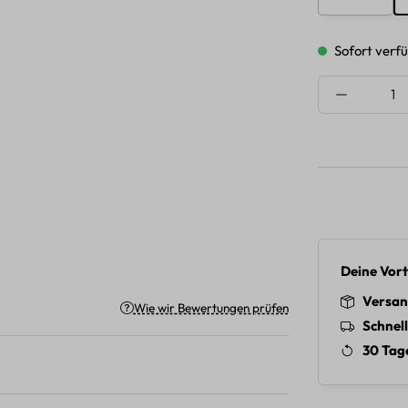
Sofort verfü
Produkt A
Deine Vort
Versan
Wie wir Bewertungen prüfen
Schnel
30 Tag