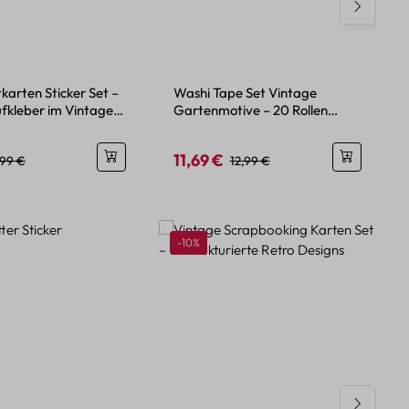
karten Sticker Set –
Washi Tape Set Vintage
ufkleber im Vintage
Gartenmotive – 20 Rollen
Papierdeko
11,69 €
eis:
egulärer Preis:
Verkaufspreis:
Regulärer Preis:
,99 €
12,99 €
Rabatt
-10%