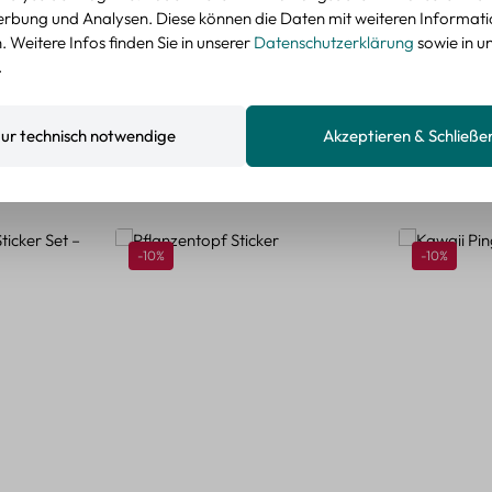
nzeigen
rbung und Analysen. Diese können die Daten mit weiteren Informat
 Weitere Infos finden Sie in unserer
Datenschutzerklärung
sowie in u
.
ur technisch notwendige
Akzeptieren & Schließe
Rabatt
Rabatt
-10%
-10%