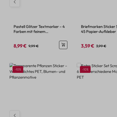
Pastell Glitzer Textmarker – 4
Briefmarken Sticker 
Farben mit feinem
45 Papier-Aufkleber
Glitzereffekt
Urlaubsdesign
8,99 €
3,59 €
Verkaufspreis:
Regulärer Preis:
Verkaufspreis:
Regulärer Pre
9,99 €
3,99 €
Produktgalerie überspringen
Rabatt
Rabatt
-10%
-10%