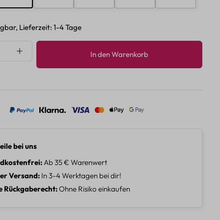
gbar, Lieferzeit: 1-4 Tage
nzahl: Gib den gewünschten Wert ein oder 
In den Warenkorb
eile bei uns
dkostenfrei
Ab 35 € Warenwert
ler Versand
In 3-4 Werktagen bei dir!
e Rückgaberecht
Ohne Risiko einkaufen