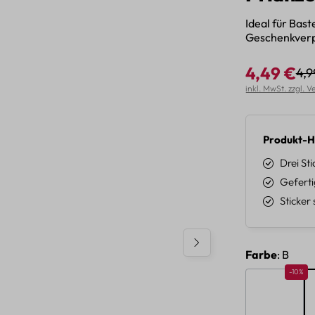
Ideal für Bas
Geschenkver
4,49 €
4,9
Reg
Verkaufspreis:
inkl. MwSt. zzgl. 
Produkt-H
Drei St
Geferti
Sticker
auswäh
Farbe
: B
Rabatt 
-10%
A