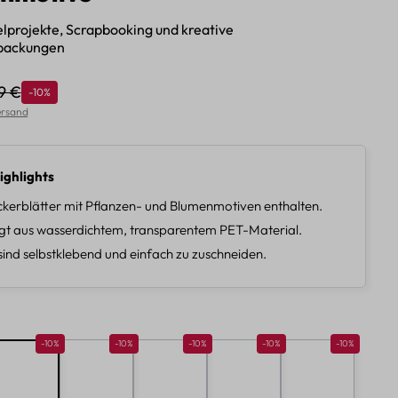
telprojekte, Scrapbooking und kreative
packungen
9 €
Rabatt
-10%
ulärer Preis:
Versand
ighlights
ickerblätter mit Pflanzen- und Blumenmotiven enthalten.
gt aus wasserdichtem, transparentem PET-Material.
 sind selbstklebend und einfach zu zuschneiden.
len
10%
Rabatt 10%
Rabatt 10%
Rabatt 10%
Rabatt 10%
Rabatt 10%
-10%
-10%
-10%
-10%
-10%
B
C
D
E
F