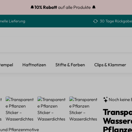
🔔
10% Rabatt
auf alle Produkte 🔔
nelle Lieferung
30 Tage Rückgabe
tempel
Haftnotizen
Stifte & Farben
Clips & Klammer
Noch keine 
Transpa
Wasserd
Pflanz