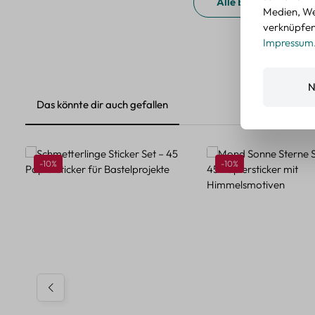
Alle Bewertungen a
Medien, We
verknüpfen.
Impressum
N
Das könnte dir auch gefallen
Produktgalerie überspringen
Rabatt
Rabatt
-10%
-10%