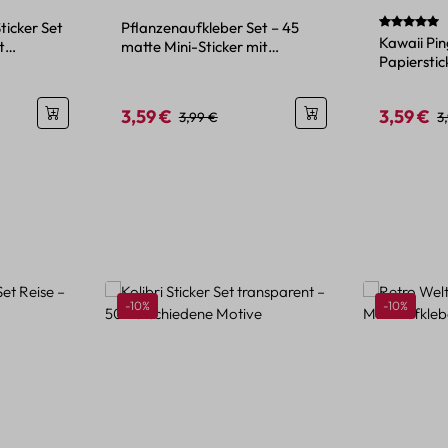
Durchschni
ticker Set
Pflanzenaufkleber Set – 45
Kawaii Pin
t
matte Mini-Sticker mit
Papierstic
Blumenmotiven
Tier-Desi
3,59 €
3,59 €
is:
Verkaufspreis:
Regulärer Preis:
Verkaufspr
R
3,99 €
3
Rabatt
Rabatt
-10%
-10%