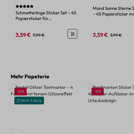
Durchschnittliche Bewertung von 5 von 5 Sternen
Mond Sonne Sterne S
Schmetterlinge Sticker Set – 45
– 45 Papiersticker mi
Papiersticker für
Himmelsmotiven
Bastelprojekte
3,59 €
3,59 €
Verkaufspreis:
Regulärer Preis:
Verkaufspreis:
Regulärer Pre
3,99 €
3,99 €
Produktgalerie überspringen
Mehr Papeterie
Rabatt
Rabatt
-10%
-10%
Noch 3 übrig