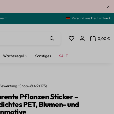
recht
Versand aus Deutschland
0,00 €
Du hast 0 Produkte auf de
Warenkorb ent
Wachssiegel
Sonstiges
SALE
Bewertung · Shop-Ø 4,9 (175)
rente Pflanzen Sticker –
ichtes PET, Blumen- und
enmotive