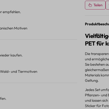
Teilen
ter empfehlen.
Produktbesch
otanischen Motiven
Vielfält
PET für 
Die transparent
 wieder kaufen.
und ermögliche
Sie bestehen a
gleichermaßen 
t Wald- und Tiermotiven
Materials komm
Geltung.
Jedes Set umfas
Pflanzen- und 
fen.
und lassen sich
Sticker für Fot