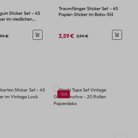
ttliche Bewertung von 5 von 5 Sternen
Traumfänger Sticker Set – 45
guin Sticker Set – 45
Papier-Sticker im Boho-Stil
ker im niedlichen
gn
3,59 €
eis:
egulärer Preis:
Verkaufspreis:
Regulärer Preis:
,99 €
3,99 €
Rabatt
-10%