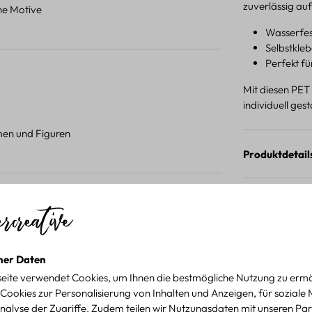
zuverlässig au
ene Motive
Wasserfest
Selbstkleb
Perfekt f
Mit diesen PET
individuell ges
umen und Figuren
Produktdetail
 Projekten.
für kreative Projekte
ner Daten
eite verwendet Cookies, um Ihnen die bestmögliche Nutzung zu ermö
Cookies zur Personalisierung von Inhalten und Anzeigen, für soziale
nalyse der Zugriffe. Zudem teilen wir Nutzungsdaten mit unseren Par