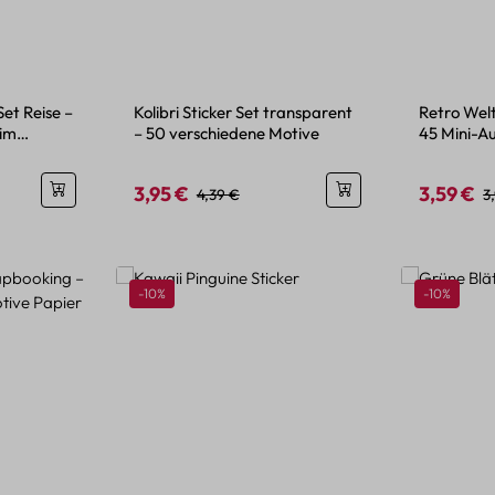
Set Reise –
Kolibri Sticker Set transparent
Retro Welt
 im
– 50 verschiedene Motive
45 Mini-A
Look
3,95 €
3,59 €
is:
Verkaufspreis:
Regulärer Preis:
Verkaufspr
R
4,39 €
3
Rabatt
Rabatt
-10%
-10%