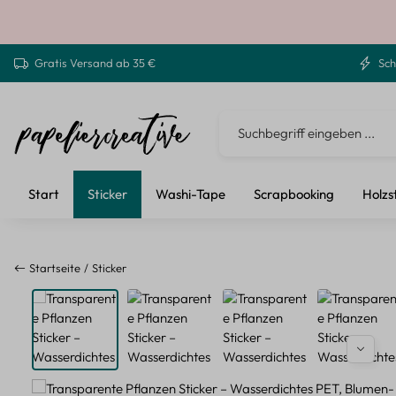
 Hauptinhalt springen
Zur Suche springen
Zur Hauptnavigation springen
Gratis Versand ab 35 €
Sch
Start
Sticker
Washi-Tape
Scrapbooking
Holzs
Startseite
Sticker
Bildergalerie überspringen