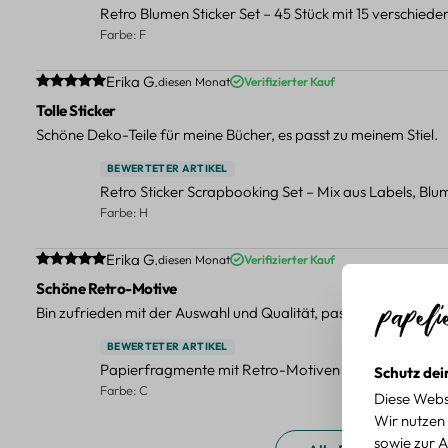
Retro Blumen Sticker Set – 45 Stück mit 15 verschied
Farbe: F
Durchschnittliche Bewertung von 5 von 5 Sternen
Erika G.
diesen Monat
Verifizierter Kauf
Tolle Sticker
Schöne Deko-Teile für meine Bücher, es passt zu meinem Stiel.
BEWERTETER ARTIKEL
Retro Sticker Scrapbooking Set – Mix aus Labels, Bl
Farbe: H
Durchschnittliche Bewertung von 5 von 5 Sternen
Erika G.
diesen Monat
Verifizierter Kauf
Schöne Retro-Motive
Bin zufrieden mit der Auswahl und Qualität, passt gut zu meinen
BEWERTETER ARTIKEL
Papierfragmente mit Retro-Motiven – 40-teiliges Set 
Schutz dei
Farbe: C
Diese Webs
Wir nutzen 
sowie zur A