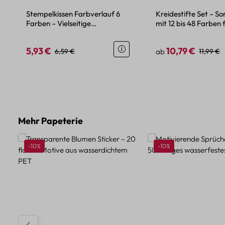
Stempelkissen Farbverlauf 6
Kreidestifte Set – S
Farben – Vielseitige
mit 12 bis 48 Farben 
Mehrzwecktinte für Papier
und Handwerk
5,93 €
10,79 €
Verkaufspreis:
Regulärer Preis:
Verkaufspreis:
Reguläre
6,59 €
ab
11,99 €
Produktgalerie überspringen
Mehr Papeterie
Rabatt
Rabatt
-10%
-10%