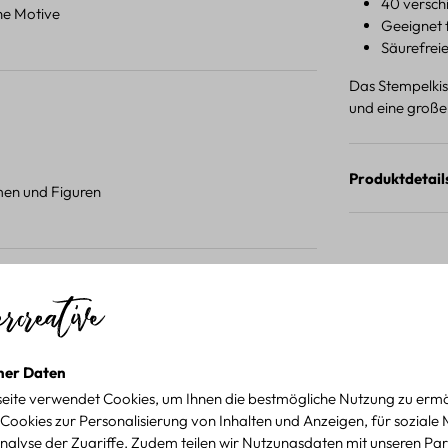
40 verschi
ene Motive
Geeignet f
Säurefrei
Das Stempelkiss
und eine große
Produktdetail
umen und Figuren
 Projekten.
für kreative Projekte
ner Daten
eite verwendet Cookies, um Ihnen die bestmögliche Nutzung zu ermö
Cookies zur Personalisierung von Inhalten und Anzeigen, für soziale
nalyse der Zugriffe. Zudem teilen wir Nutzungsdaten mit unseren Par