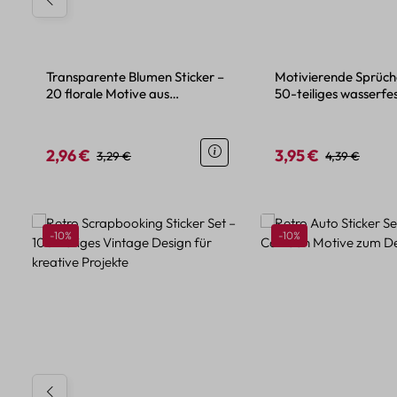
Transparente Blumen Sticker –
Motivierende Sprüche
20 florale Motive aus
50-teiliges wasserfes
wasserdichtem PET
Set
2,96 €
3,95 €
Verkaufspreis:
Regulärer Preis:
Verkaufspreis:
Regulärer Pre
3,29 €
4,39 €
Produktgalerie überspringen
Rabatt
Rabatt
-10%
-10%