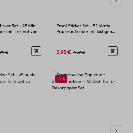
ticker Set – 45 Mini
Emoji Sticker Set – 52 Matte
ker mit Tiermotiven
Papieraufkleber mit lustigen
Motiven
3,95 €
eis:
egulärer Preis:
Verkaufspreis:
Regulärer Preis:
,99 €
4,39 €
Rabatt
-10%