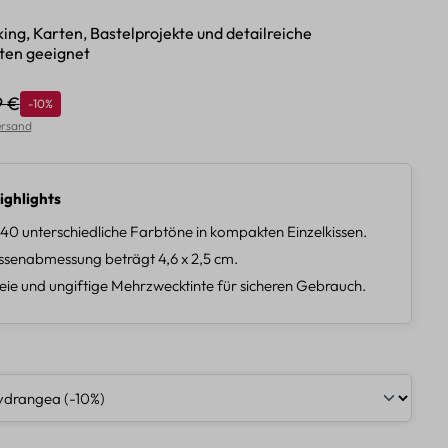
ing, Karten, Bastelprojekte und detailreiche
ten geeignet
9 €
Rabatt
-10%
lärer Preis:
Versand
ighlights
 40 unterschiedliche Farbtöne in kompakten Einzelkissen.
ssenabmessung beträgt 4,6 x 2,5 cm.
eie und ungiftige Mehrzwecktinte für sicheren Gebrauch.
len