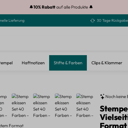
🔔
10% Rabatt
auf alle Produkte 🔔
nelle Lieferung
30 Tage Rückgabe
tempel
Haftnotizen
Stifte & Farben
Clips & Klammer
Noch keine 
Stempel
Vielsei
Format