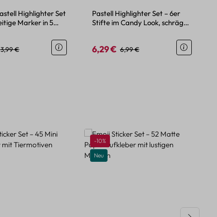
astell Highlighter Set
Pastell Highlighter Set – 6er
itige Marker in 5
Stifte im Candy Look, schräge
Spitze
6,29 €
eis:
Regulärer Preis:
Verkaufspreis:
Regulärer Preis:
13,99 €
6,99 €
Rabatt
-10%
Neu