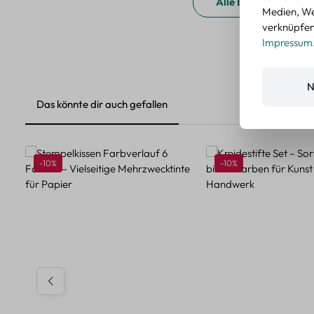
Alle Bewertungen a
Medien, We
verknüpfen.
Impressum
N
Das könnte dir auch gefallen
Produktgalerie überspringen
Rabatt
Rabatt
-10%
-10%