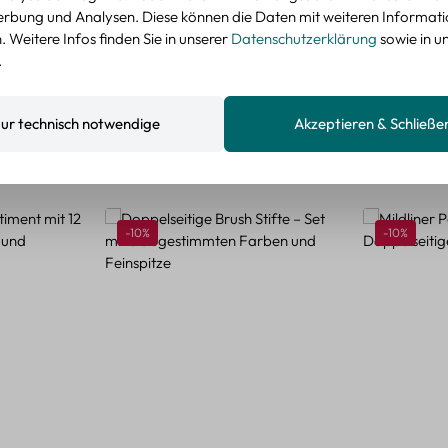
nzeigen
rbung und Analysen. Diese können die Daten mit weiteren Informat
 Weitere Infos finden Sie in unserer
Datenschutzerklärung
sowie in u
.
ur technisch notwendige
Akzeptieren & Schließe
Rabatt
Rabatt
-10%
-10%