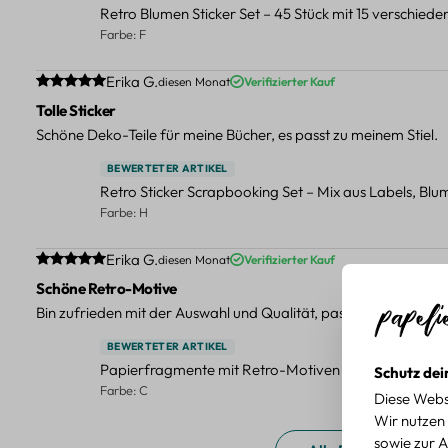
Retro Blumen Sticker Set – 45 Stück mit 15 verschied
Farbe: F
Durchschnittliche Bewertung von 5 von 5 Sternen
Erika G.
diesen Monat
Verifizierter Kauf
Tolle Sticker
Schöne Deko-Teile für meine Bücher, es passt zu meinem Stiel.
BEWERTETER ARTIKEL
Retro Sticker Scrapbooking Set – Mix aus Labels, Bl
Farbe: H
Durchschnittliche Bewertung von 5 von 5 Sternen
Erika G.
diesen Monat
Verifizierter Kauf
Schöne Retro-Motive
Bin zufrieden mit der Auswahl und Qualität, passt gut zu meinen
BEWERTETER ARTIKEL
Papierfragmente mit Retro-Motiven – 40-teiliges Set 
Schutz dei
Farbe: C
Diese Webs
Wir nutzen 
sowie zur A