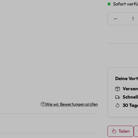
Sofort verfü
Produkt A
Deine Vort
Versan
Schnel
Wie wir Bewertungen prüfen
30 Tag
Teilen