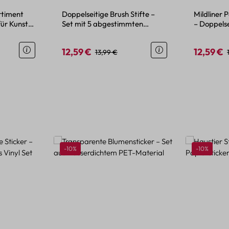
ortiment
Doppelseitige Brush Stifte –
Mildliner P
für Kunst
Set mit 5 abgestimmten
– Doppelse
Farben und Feinspitze
Farben
12,59 €
12,59 €
r Preis:
Verkaufspreis:
Regulärer Preis:
Verkaufspr
13,99 €
Rabatt
Rabatt
-10%
-10%