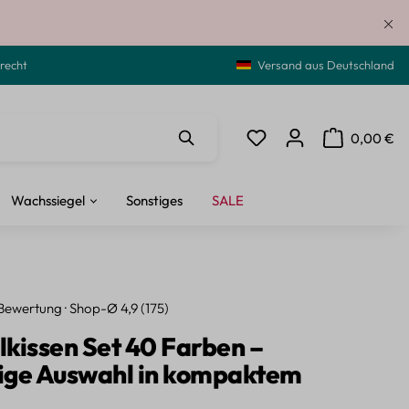
recht
Versand aus Deutschland
0,00 €
Du hast 0 Produkte auf de
Warenkorb ent
Wachssiegel
Sonstiges
SALE
Bewertung · Shop-Ø 4,9 (175)
kissen Set 40 Farben –
tige Auswahl in kompaktem