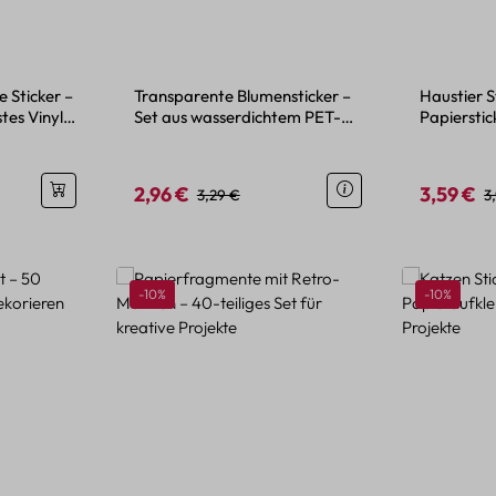
 Sticker –
Transparente Blumensticker –
Haustier S
tes Vinyl
Set aus wasserdichtem PET-
Papierstic
Material
2,96 €
3,59 €
is:
Verkaufspreis:
Regulärer Preis:
Verkaufspr
R
3,29 €
3
Rabatt
Rabatt
-10%
-10%