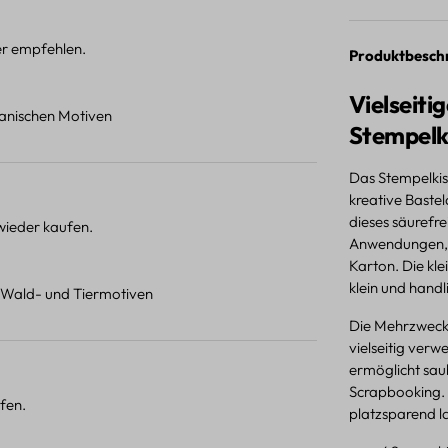
ter empfehlen.
Produktbesch
Vielseit
otanischen Motiven
Stempelk
Das Stempelkis
kreative Baste
dieses säurefre
 wieder kaufen.
Anwendungen, w
Karton. Die kl
klein und handl
t Wald- und Tiermotiven
Die Mehrzweckt
vielseitig verw
ermöglicht sau
Scrapbooking. 
fen.
platzsparend l