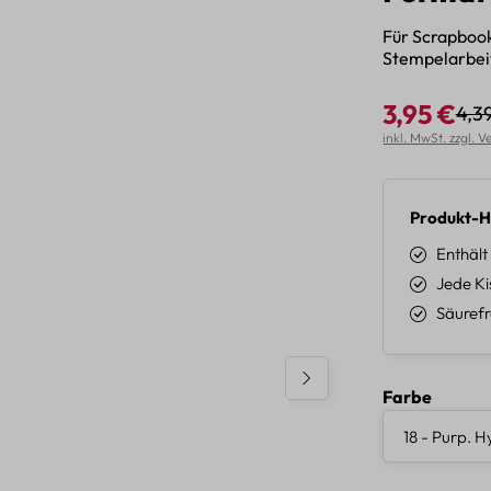
Für Scrapbook
Stempelarbei
3,95 €
4,3
Regu
Verkaufspreis:
inkl. MwSt. zzgl. 
Produkt-H
Enthält
Jede Ki
Säurefr
auswäh
Farbe