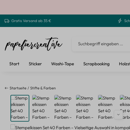
 Hauptinhalt springen
Zur Suche springen
Zur Hauptnavigation springen
Gratis Versand ab 35 €
Sch
Start
Sticker
Washi-Tape
Scrapbooking
Holzs
Startseite
Stifte & Farben
Bildergalerie überspringen