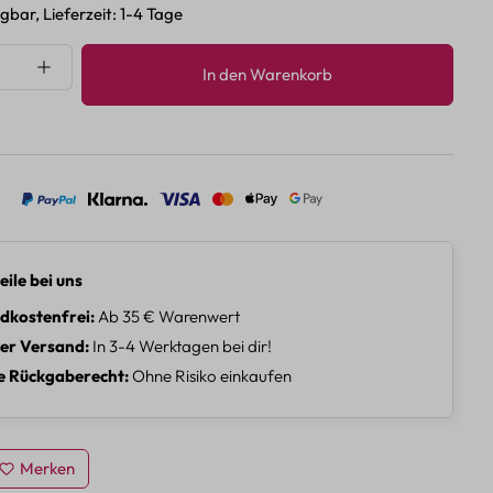
gbar, Lieferzeit: 1-4 Tage
nzahl: Gib den gewünschten Wert ein oder 
In den Warenkorb
eile bei uns
dkostenfrei
Ab 35 € Warenwert
ler Versand
In 3-4 Werktagen bei dir!
e Rückgaberecht
Ohne Risiko einkaufen
Merken