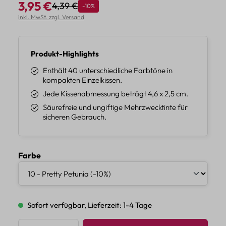
3,95 €
4,39 €
Rabatt
-10%
Regulärer Preis:
Verkaufspreis:
inkl. MwSt. zzgl. Versand
Produkt-Highlights
Enthält 40 unterschiedliche Farbtöne in
kompakten Einzelkissen.
Jede Kissenabmessung beträgt 4,6 x 2,5 cm.
Säurefreie und ungiftige Mehrzwecktinte für
sicheren Gebrauch.
auswählen
Farbe
Sofort verfügbar, Lieferzeit: 1-4 Tage