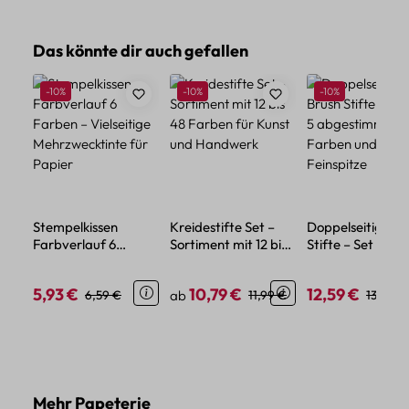
Produktgalerie überspringen
Das könnte dir auch gefallen
Rabatt
Rabatt
Rabatt
-10%
-10%
-10%
Stempelkissen
Kreidestifte Set –
Doppelseitige Br
Farbverlauf 6
Sortiment mit 12 bis
Stifte – Set mit 5
Farben – Vielseitige
48 Farben für Kunst
abgestimmten
Mehrzwecktinte für
und Handwerk
Farben und
5,93 €
10,79 €
12,59 €
Verkaufspreis:
Regulärer Preis:
Verkaufspreis:
Regulärer Preis:
Verkaufspreis:
Regulär
6,59 €
ab
11,99 €
13,99 €
Papier
Feinspitze
Produktgalerie überspringen
Mehr Papeterie