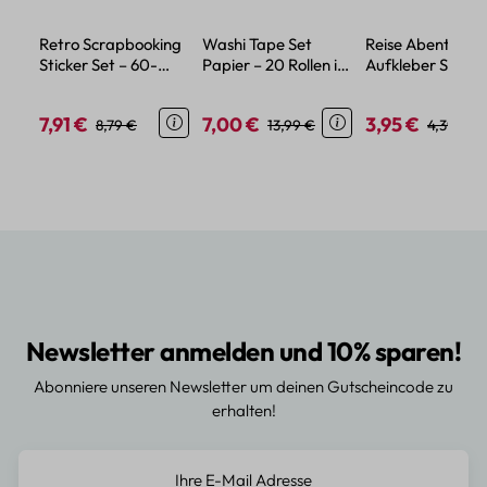
Retro Scrapbooking
Washi Tape Set
Reise Abenteuer
Sticker Set – 60-
Papier – 20 Rollen in
Aufkleber Set – 
teiliges Vintage
Drei Breiten für
Outdoor Cartoo
Deko-Papier
kreative Projekte
Fahrzeug-Sticke
7,91 €
7,00 €
3,95 €
Verkaufspreis:
Regulärer Preis:
Verkaufspreis:
Regulärer Preis:
Verkaufspreis:
Regulärer
8,79 €
13,99 €
4,39 €
aus PET/PVC
Newsletter anmelden und 10% sparen!
Abonniere unseren Newsletter um deinen Gutscheincode zu
erhalten!