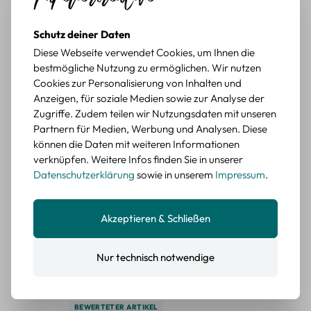
BEWERTETER ARTIKEL
Retro Briefmarken Sticker Set – 45 Papier-
Schutz deiner Daten
Sticker mit Wald- und Tiermotiven
Diese Webseite verwendet Cookies, um Ihnen die
bestmögliche Nutzung zu ermöglichen. Wir nutzen
Durchschnittliche Bewertung von 5 von 5 Sternen
Erika G.
diesen Monat
Verifizierter Kauf
Cookies zur Personalisierung von Inhalten und
Anzeigen, für soziale Medien sowie zur Analyse der
Schöne Motive
Zugriffe. Zudem teilen wir Nutzungsdaten mit unseren
Die Sticker passen gut zu meinen Büchern, würde sie
Partnern für Medien, Werbung und Analysen. Diese
wieder kaufen.
können die Daten mit weiteren Informationen
BEWERTETER ARTIKEL
verknüpfen. Weitere Infos finden Sie in unserer
Retro Blumen Sticker Set – 45 Stück mit 15
Datenschutzerklärung
sowie in unserem
Impressum
.
verschiedene Motive
Farbe: F
Akzeptieren & Schließen
Durchschnittliche Bewertung von 5 von 5 Sternen
Erika G.
diesen Monat
Verifizierter Kauf
Tolle Sticker
Nur technisch notwendige
Schöne Deko-Teile für meine Bücher, es passt zu meinem
Stiel.
BEWERTETER ARTIKEL