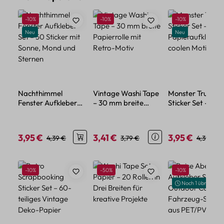
Rabatt
Rabatt
Rabatt
-10%
-10%
-10%
Neu
Neu
Nachthimmel
Vintage Washi Tape
Monster Truck
Fenster Aufkleber
– 30 mm breite
Sticker Set – 50
Set – 50 Sticker mit
Papierrolle mit
Papieraufkleber 
Sonne, Mond und
Retro-Motiv
coolen Motiven
Sternen
3,95 €
3,41 €
3,95 €
Verkaufspreis:
Regulärer Preis:
Verkaufspreis:
Regulärer Preis:
Verkaufspreis:
Regulärer
4,39 €
3,79 €
4,39 €
Produktgalerie überspringen
Rabatt
Rabatt
Rabatt
-10%
-50%
-10%
Noch 1 übrig