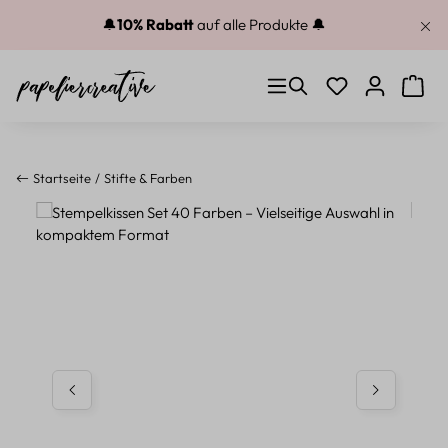
Zum Hauptinhalt springen
🔔
10% Rabatt
auf alle Produkte 🔔
Du hast 0 Produkt
Warenk
Startseite
Stifte & Farben
Bildergalerie überspringen