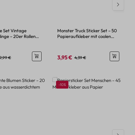
e Set Vintage
Monster Truck Sticker Set – 50
inge – 20er Rollen
Papieraufkleber mit coolen
kor
Motiven
3,95 €
eis:
egulärer Preis:
Verkaufspreis:
Regulärer Preis:
9,99 €
4,39 €
Rabatt
-10%