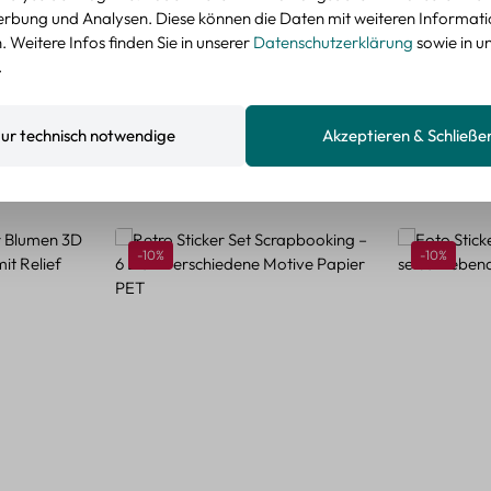
nzeigen
rbung und Analysen. Diese können die Daten mit weiteren Informat
 Weitere Infos finden Sie in unserer
Datenschutzerklärung
sowie in u
.
ur technisch notwendige
Akzeptieren & Schließe
Rabatt
Rabatt
-10%
-10%