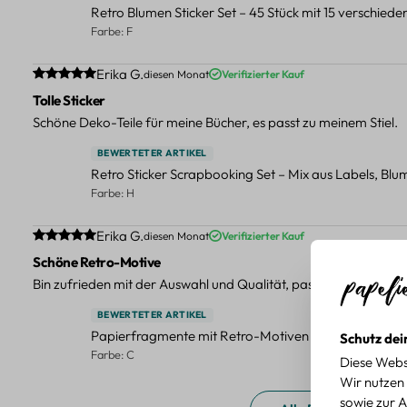
Retro Blumen Sticker Set – 45 Stück mit 15 verschied
Farbe: F
Durchschnittliche Bewertung von 5 von 5 Sternen
Erika G.
diesen Monat
Verifizierter Kauf
Tolle Sticker
Schöne Deko-Teile für meine Bücher, es passt zu meinem Stiel.
BEWERTETER ARTIKEL
Retro Sticker Scrapbooking Set – Mix aus Labels, Bl
Farbe: H
Durchschnittliche Bewertung von 5 von 5 Sternen
Erika G.
diesen Monat
Verifizierter Kauf
Schöne Retro-Motive
Bin zufrieden mit der Auswahl und Qualität, passt gut zu meinen
BEWERTETER ARTIKEL
Papierfragmente mit Retro-Motiven – 40-teiliges Set 
Schutz dei
Farbe: C
Diese Webs
Wir nutzen 
sowie zur A