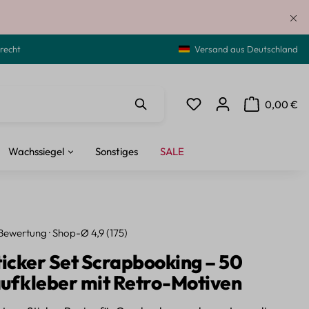
recht
Versand aus Deutschland
0,00 €
Du hast 0 Produkte auf de
Warenkorb ent
Wachssiegel
Sonstiges
SALE
Bewertung · Shop-Ø 4,9 (175)
ticker Set Scrapbooking – 50
ufkleber mit Retro-Motiven