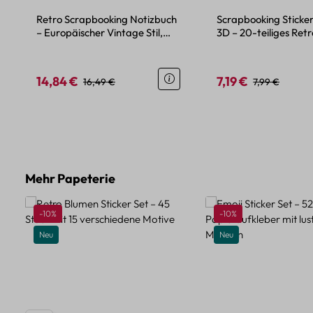
Retro Scrapbooking Notizbuch
Scrapbooking Sticke
– Europäischer Vintage Stil,
3D – 20-teiliges Retr
handliches Format
Relief Design
14,84 €
7,19 €
Verkaufspreis:
Regulärer Preis:
Verkaufspreis:
Regulärer Prei
16,49 €
7,99 €
Produktgalerie überspringen
Mehr Papeterie
Rabatt
Rabatt
-10%
-10%
Neu
Neu