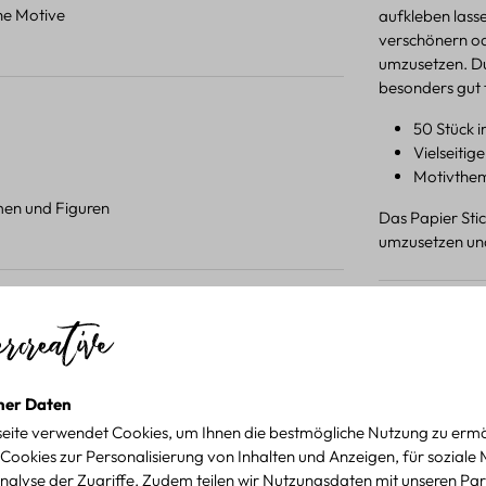
ene Motive
aufkleben lasse
verschönern od
umzusetzen. Du
besonders gut f
50 Stück 
Vielseitig
Motivthem
umen und Figuren
Das Papier Stic
umzusetzen und
Produktdetail
 Projekten.
für kreative Projekte
ner Daten
eite verwendet Cookies, um Ihnen die bestmögliche Nutzung zu ermö
Cookies zur Personalisierung von Inhalten und Anzeigen, für soziale
nalyse der Zugriffe. Zudem teilen wir Nutzungsdaten mit unseren Par