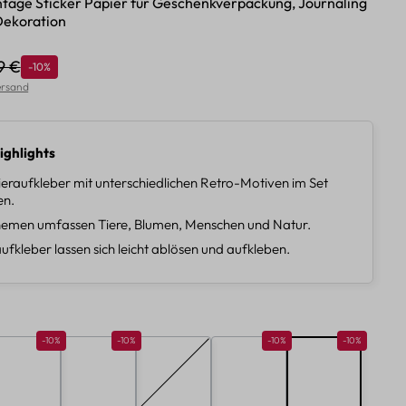
intage Sticker Papier für Geschenkverpackung, Journaling
Dekoration
9 €
Rabatt
-10%
ulärer Preis:
Versand
ighlights
eraufkleber mit unterschiedlichen Retro-Motiven im Set
en.
emen umfassen Tiere, Blumen, Menschen und Natur.
ufkleber lassen sich leicht ablösen und aufkleben.
len
Rabatt 10%
Rabatt 10%
Rabatt 10%
Rabatt 10%
-10%
-10%
-10%
-10%
B
C
D
E
F
ion ist zurzeit nicht verfügbar.)
(Diese Option ist zurzeit nicht verfügbar.)