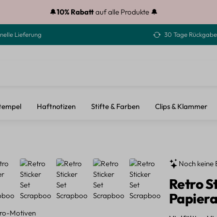
🔔
10% Rabatt
auf alle Produkte 🔔
nelle Lieferung
30 Tage Rückgabe
tempel
Haftnotizen
Stifte & Farben
Clips & Klammer
Noch keine 
Retro S
Papiera