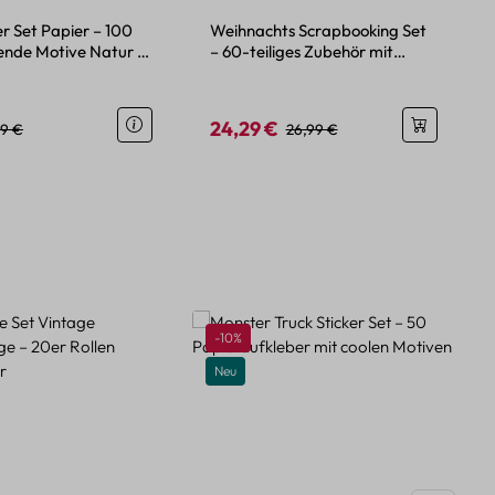
er Set Papier – 100
Weihnachts Scrapbooking Set
bende Motive Natur &
– 60-teiliges Zubehör mit
Retro-Motiven
24,29 €
eis:
gulärer Preis:
Verkaufspreis:
Regulärer Preis:
79 €
26,99 €
Rabatt
-10%
Neu