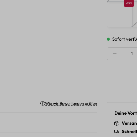
Rabatt 
-10%
G
Sofort verfü
Produkt A
Wie wir Bewertungen prüfen
Deine Vort
Versan
Schnel