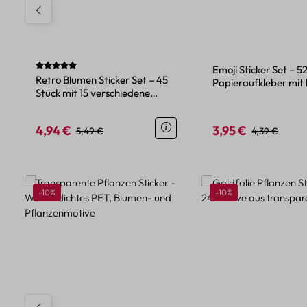
Durchschnittliche Bewertung von 5 von 5 Sternen
Emoji Sticker Set – 5
Retro Blumen Sticker Set – 45
Papieraufkleber mit 
Stück mit 15 verschiedene
Motiven
Motive
4,94 €
3,95 €
Verkaufspreis:
Regulärer Preis:
Verkaufspreis:
Regulärer Pre
5,49 €
4,39 €
Produktgalerie überspringen
Rabatt
Rabatt
-10%
-10%