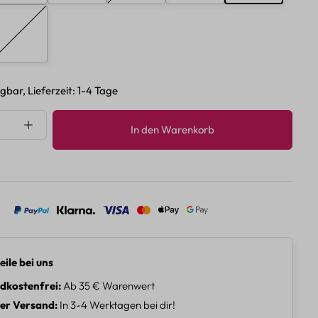
10%
H
(Diese Option ist zurzeit nicht verfügbar.)
gbar, Lieferzeit: 1-4 Tage
nzahl: Gib den gewünschten Wert ein oder 
In den Warenkorb
eile bei uns
dkostenfrei
Ab 35 € Warenwert
ler Versand
In 3-4 Werktagen bei dir!