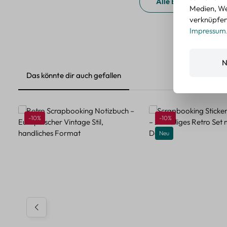
Alle Bewertungen a
Medien, We
verknüpfen.
Impressum
N
Das könnte dir auch gefallen
Produktgalerie überspringen
Rabatt
Rabatt
-10%
-10%
Neu