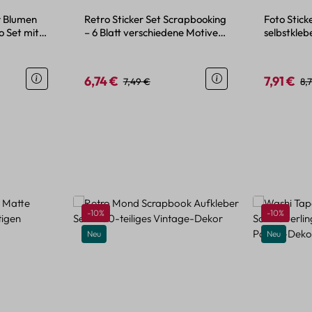
r Blumen
Retro Sticker Set Scrapbooking
Foto Stick
o Set mit
– 6 Blatt verschiedene Motive
selbstkle
Papier PET
Reise
6,74 €
7,91 €
s:
Verkaufspreis:
Regulärer Preis:
Verkaufspr
Re
7,49 €
8,
Rabatt
Rabatt
-10%
-10%
Neu
Neu