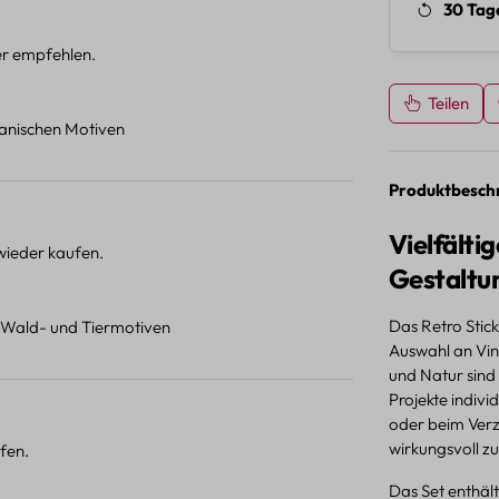
30 Tag
ter empfehlen.
Teilen
otanischen Motiven
Produktbesch
Vielfälti
 wieder kaufen.
Gestaltu
Das Retro Stic
t Wald- und Tiermotiven
Auswahl an Vin
und Natur sind
Projekte indiv
oder beim Verz
wirkungsvoll zu
fen.
Das Set enthält 