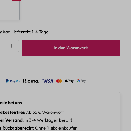
H
gbar, Lieferzeit: 1-4 Tage
nzahl: Gib den gewünschten Wert ein oder 
In den Warenkorb
eile bei uns
dkostenfrei
Ab 35 € Warenwert
ler Versand
In 3-4 Werktagen bei dir!
e Rückgaberecht
Ohne Risiko einkaufen