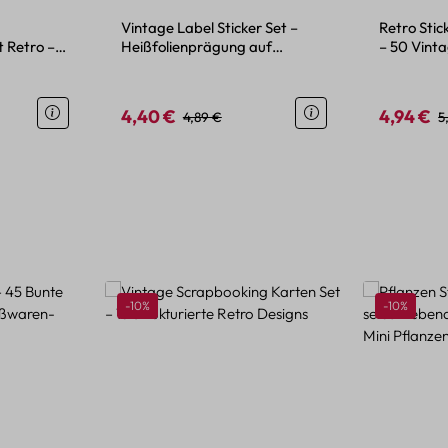
Vintage Label Sticker Set –
Retro Stic
 Retro –
Heißfolienprägung auf
– 50 Vint
 Himmel,
strukturiertem Papier
Set
4,40 €
4,94 €
eis:
Verkaufspreis:
Regulärer Preis:
Verkaufspr
R
4,89 €
5
Rabatt
Rabatt
-10%
-10%