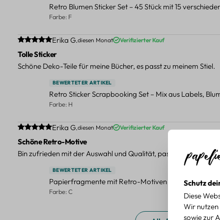
Retro Blumen Sticker Set – 45 Stück mit 15 verschied
Farbe: F
Durchschnittliche Bewertung von 5 von 5 Sternen
Erika G.
diesen Monat
Verifizierter Kauf
Tolle Sticker
Schöne Deko-Teile für meine Bücher, es passt zu meinem Stiel.
BEWERTETER ARTIKEL
Retro Sticker Scrapbooking Set – Mix aus Labels, Bl
Farbe: H
Durchschnittliche Bewertung von 5 von 5 Sternen
Erika G.
diesen Monat
Verifizierter Kauf
Schöne Retro-Motive
Bin zufrieden mit der Auswahl und Qualität, passt gut zu meinen
BEWERTETER ARTIKEL
Papierfragmente mit Retro-Motiven – 40-teiliges Set 
Schutz dei
Farbe: C
Diese Webs
Wir nutzen 
sowie zur A