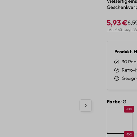
Vielseitig ei
Geschenkverp
5,93 €
6,5
Regu
Verkaufspreis:
inkl. MwSt. zzgl. 
Produkt-H
30 Papi
Retro-M
Geeigne
auswäh
Farbe
: G
Rabatt 
-10%
A
Rabatt 
-10%