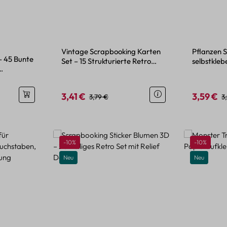
wertung von 4.5 von 5 Sternen
Vintage Scrapbooking Karten
Pflanzen S
– 45 Bunte
Set – 15 Strukturierte Retro
selbstkleb
Designs
mit Mini 
3,41 €
3,59 €
is:
Verkaufspreis:
Regulärer Preis:
Verkaufspr
R
3,79 €
3
Rabatt
Rabatt
-10%
-10%
Neu
Neu