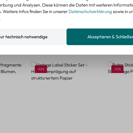
nzeigen
rbung und Analysen. Diese können die Daten mit weiteren Informat
 Weitere Infos finden Sie in unserer
Datenschutzerklärung
sowie in u
.
ur technisch notwendige
Akzeptieren & Schließe
Rabatt
Rabatt
-10%
-10%