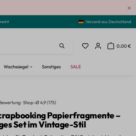
recht
Versand aus Deutschland
0,00 €
Du hast 0 Produkte auf de
Warenkorb ent
Wachssiegel
Sonstiges
SALE
Bewertung · Shop-Ø 4,9 (175)
crapbooking Papierfragmente –
ges Set im Vintage-Stil