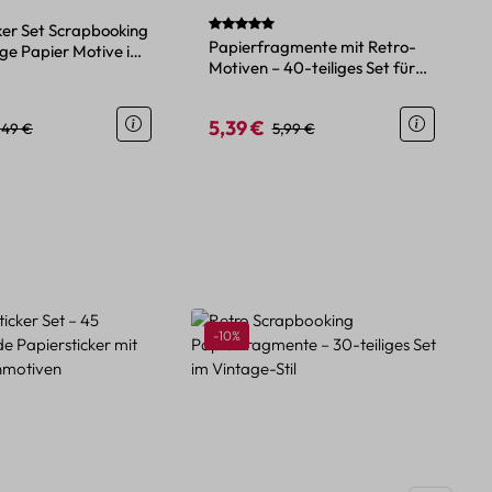
Durchschnittliche Bewertung von 5 von 
ker Set Scrapbooking
Papierfragmente mit Retro-
age Papier Motive im
Motiven – 40-teiliges Set für
kreative Projekte
5,39 €
eis:
egulärer Preis:
Verkaufspreis:
Regulärer Preis:
,49 €
5,99 €
Rabatt
-10%