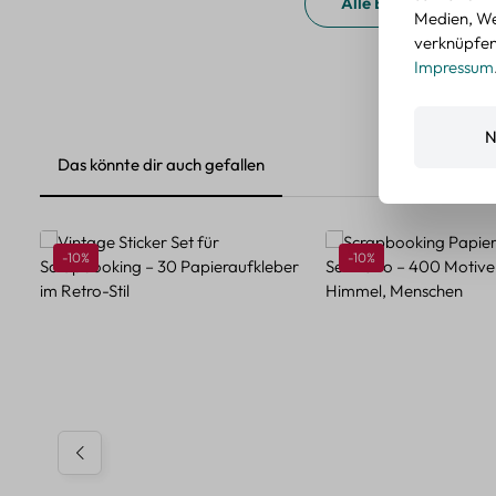
Alle Bewertungen a
Medien, We
verknüpfen.
Impressum
N
Das könnte dir auch gefallen
Produktgalerie überspringen
Rabatt
Rabatt
-10%
-10%