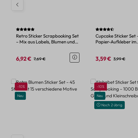
Durchschnittliche Bewertung von 5 von 5 Sternen
Durchschnittliche Be
Retro Sticker Scrapbooking Set
Cupcake Sticker Set 
– Mix aus Labels, Blumen und
Papier-Aufkleber im
Figuren
Süßwaren-Design
6,92 €
3,59 €
Verkaufspreis:
Regulärer Preis:
Verkaufspreis:
Regulärer Pre
7,69 €
3,99 €
Produktgalerie überspringen
Rabatt
Rabatt
-10%
-10%
Neu
Neu
Noch 2 übrig