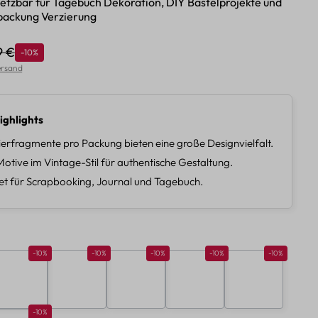
nsetzbar für Tagebuch Dekoration, DIY Bastelprojekte und
ackung Verzierung
9 €
Rabatt
-10%
lärer Preis:
Versand
ighlights
erfragmente pro Packung bieten eine große Designvielfalt.
otive im Vintage-Stil für authentische Gestaltung.
t für Scrapbooking, Journal und Tagebuch.
len
10%
Rabatt 10%
Rabatt 10%
Rabatt 10%
Rabatt 10%
Rabatt 10%
-10%
-10%
-10%
-10%
-10%
B
C
D
E
F
10%
Rabatt 10%
-10%