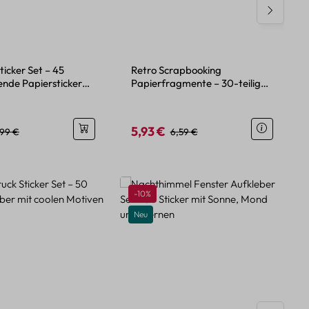
ticker Set – 45
Retro Scrapbooking
ende Papiersticker
Papierfragmente – 30-teiliges
Pflanzenmotiven
Set im Vintage-Stil
5,93 €
eis:
egulärer Preis:
Verkaufspreis:
Regulärer Preis:
,99 €
6,59 €
Rabatt
-10%
Neu