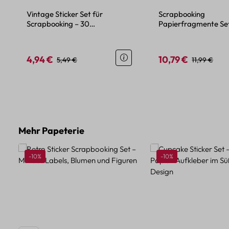
Vintage Sticker Set für
Scrapbooking
Scrapbooking – 30
Papierfragmente Set
Papieraufkleber im Retro-Stil
400 Motive Blumen,
Menschen
4,94 €
10,79 €
Verkaufspreis:
Regulärer Preis:
Verkaufspreis:
Regulärer Pr
5,49 €
11,99 €
Produktgalerie überspringen
Mehr Papeterie
Rabatt
Rabatt
-10%
-10%