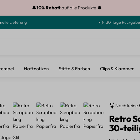
🔔
10% Rabatt
auf alle Produkte 🔔
nelle Lieferung
30 Tage Rückgabe
tempel
Haftnotizen
Stifte & Farben
Clips & Klammer
Noch keine 
Retro S
30-teili