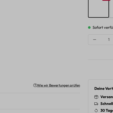
G
Sofort verfü
Produkt A
Wie wir Bewertungen prüfen
Deine Vort
Versan
Schnel
30 Tag