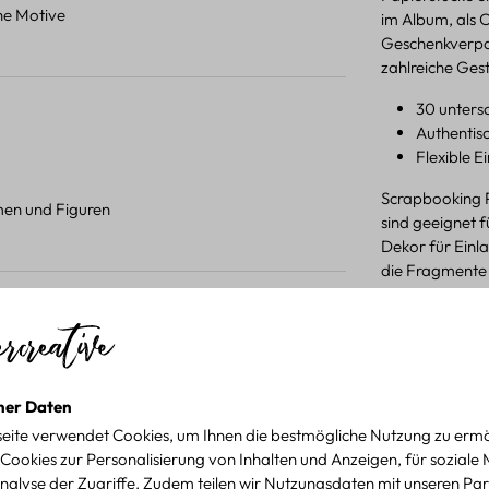
ene Motive
im Album, als 
Geschenkverpac
zahlreiche Ges
30 unters
Authentis
Flexible E
Scrapbooking P
umen und Figuren
sind geeignet 
Dekor für Einl
die Fragmente f
 Projekten.
Produktdetail
für kreative Projekte
ner Daten
eite verwendet Cookies, um Ihnen die bestmögliche Nutzung zu ermö
Cookies zur Personalisierung von Inhalten und Anzeigen, für soziale
nalyse der Zugriffe. Zudem teilen wir Nutzungsdaten mit unseren Par