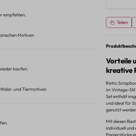
ter empfehlen.
Teilen
otanischen Motiven
Produktbesch
Vorteile
kreative 
 wieder kaufen.
Retro Scrapboo
t Wald- und Tiermotiven
im Vintage-Stil
Set enthält in
und ideal für 
genutzt werde
Mit diesen Bas
fen.
individuell und
Papierstücke er