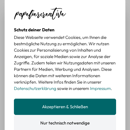
Durchschnittliche Bewertung von 5 von 5 Sternen
Erika G.
diesen Monat
Verifizierter Kauf
Schöne Motive
Tolle Motive, Briefmarken gehen zu vielen Projekten,
würde sie wieder kaufen.
Schutz deiner Daten
BEWERTETER ARTIKEL
Diese Webseite verwendet Cookies, um Ihnen die
Retro Briefmarken Sticker Set – 45 Papier-
bestmögliche Nutzung zu ermöglichen. Wir nutzen
Sticker mit Wald- und Tiermotiven
Cookies zur Personalisierung von Inhalten und
Anzeigen, für soziale Medien sowie zur Analyse der
Durchschnittliche Bewertung von 5 von 5 Sternen
Erika G.
diesen Monat
Verifizierter Kauf
Zugriffe. Zudem teilen wir Nutzungsdaten mit unseren
Schöne Motive
Partnern für Medien, Werbung und Analysen. Diese
Die Sticker passen gut zu meinen Büchern, würde sie
können die Daten mit weiteren Informationen
wieder kaufen.
verknüpfen. Weitere Infos finden Sie in unserer
Datenschutzerklärung
sowie in unserem
Impressum
.
BEWERTETER ARTIKEL
Retro Blumen Sticker Set – 45 Stück mit 15
verschiedene Motive
Akzeptieren & Schließen
Farbe: F
Nur technisch notwendige
Durchschnittliche Bewertung von 5 von 5 Sternen
Erika G.
diesen Monat
Verifizierter Kauf