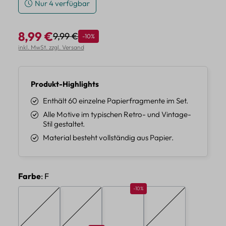
Nur 4 verfügbar
8,99 €
9,99 €
Rabatt
-10%
Regulärer Preis:
Verkaufspreis:
inkl. MwSt. zzgl. Versand
Produkt-Highlights
Enthält 60 einzelne Papierfragmente im Set.
Alle Motive im typischen Retro- und Vintage-
Stil gestaltet.
Material besteht vollständig aus Papier.
auswählen
Farbe
: F
Rabatt 10%
-10%
A
B
C
D
(Diese Option ist zurzeit nicht verfügbar.)
(Diese Option ist zurzeit nicht verfügbar.)
(Diese Option ist zur