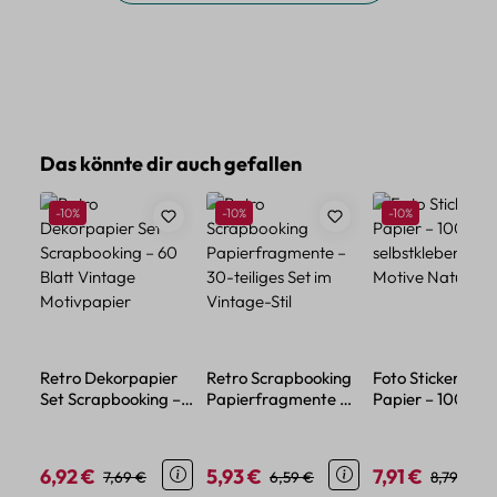
Produktgalerie überspringen
Das könnte dir auch gefallen
Rabatt
Rabatt
Rabatt
-10%
-10%
-10%
Retro Dekorpapier
Retro Scrapbooking
Foto Sticker Set
Set Scrapbooking –
Papierfragmente –
Papier – 100
60 Blatt Vintage
30-teiliges Set im
selbstklebende
Motivpapier
Vintage-Stil
Motive Natur & R
6,92 €
5,93 €
7,91 €
Verkaufspreis:
Regulärer Preis:
Verkaufspreis:
Regulärer Preis:
Verkaufspreis:
Regulärer
7,69 €
6,59 €
8,79 €