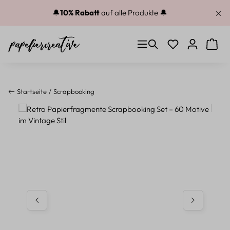
Zum Hauptinhalt springen
🔔
10% Rabatt
auf alle Produkte 🔔
Du hast 0 Produkt
Warenk
Startseite
Scrapbooking
Bildergalerie überspringen