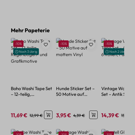
Produktgalerie überspringen
Mehr Papeterie
Rabatt
Rabatt
Rabatt
-10%
-10%
-10%
Noch 3 übrig
Noch 2 übrig
Boho Washi Tape Set
Hunde Sticker Set –
Vintage Washi T
– 12-teilig,
50 Motive auf
Set – Antik Stil, 6
Regenbogen- und
mattem Vinyl
Rollen, Papierba
Grafikmotive
11,69 €
3,95 €
14,39 €
Verkaufspreis:
Regulärer Preis:
Verkaufspreis:
Regulärer Preis:
Verkaufspreis:
Regulär
12,99 €
4,39 €
15,99 €
Produktgalerie überspringen
Rabatt
Rabatt
Rabatt
-10%
-10%
-10%