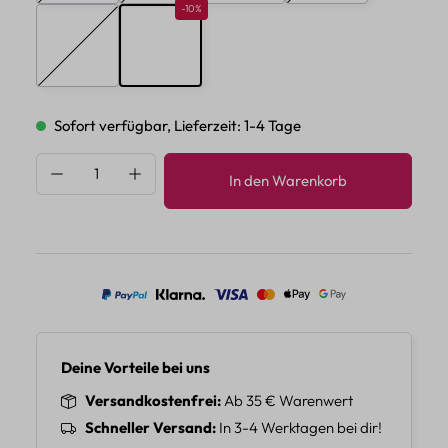
Rabatt 10%
-10%
E
F
(Diese Option ist zurzeit nicht verfügbar.)
Sofort verfügbar, Lieferzeit: 1-4 Tage
Produkt Anzahl: Gib den gewünschten Wert 
In den Warenkorb
Deine Vorteile bei uns
Versandkostenfrei
Ab 35 € Warenwert
Schneller Versand
In 3-4 Werktagen bei dir!