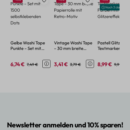
Noch 3 übrig
Gelbe Washi Tape
Vintage Washi Tape
Pastell Glitzer
Punkte – Set mit
– 30 mm breite
Textmarker – 4
1500
Papierrolle mit
Farben mit fein
selbstklebenden
Retro-Motiv
Glitzereffekt
6,74 €
3,41 €
8,99 €
Verkaufspreis:
Regulärer Preis:
Verkaufspreis:
Regulärer Preis:
Verkaufspreis:
Regulärer
7,49 €
3,79 €
9,99 €
Dots
Newsletter anmelden und 10% sparen!