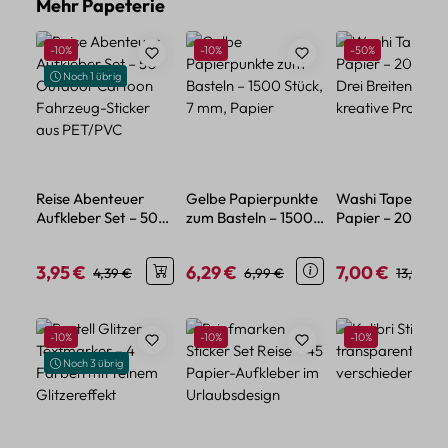
Produktgalerie überspringen
Mehr Papeterie
Rabatt
Rabatt
Rabatt
-10%
-10%
-50%
Noch 1 übrig
Reise Abenteuer
Gelbe Papierpunkte
Washi Tape Set
Aufkleber Set – 50
zum Basteln – 1500
Papier – 20 Rolle
Outdoor Cartoon
Stück, 7 mm, Papier
Drei Breiten für
Fahrzeug-Sticker
kreative Projekte
3,95 €
6,29 €
7,00 €
Verkaufspreis:
Regulärer Preis:
Verkaufspreis:
Regulärer Preis:
Verkaufspreis:
Reguläre
4,39 €
6,99 €
13,99 €
aus PET/PVC
Produktgalerie überspringen
Rabatt
Rabatt
Rabatt
-10%
-10%
-10%
Noch 3 übrig