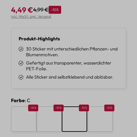
4,49 €
4,99 €
Rabatt
-10%
Regulärer Preis:
Verkaufspreis:
inkl. MwSt. zzgl. Versand
Produkt-Highlights
30 Sticker mit unterschiedlichen Pflanzen- und
Blumenmotiven.
Gefertigt aus transparenter, wasserdichter
PET-Folie.
Alle Sticker sind selbstklebend und ablösbar.
auswählen
Farbe
: C
Rabatt 10%
Rabatt 10%
Rabatt 10%
Rabatt 10%
-10%
-10%
-10%
-10%
A
B
C
D