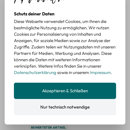
BEWERTETER ARTIKEL
Retro Briefmarken Sticker Set – 45 Papier-
Schutz deiner Daten
Sticker mit Wald- und Tiermotiven
Diese Webseite verwendet Cookies, um Ihnen die
bestmögliche Nutzung zu ermöglichen. Wir nutzen
Durchschnittliche Bewertung von 5 von 5 Sternen
Erika G.
diesen Monat
Verifizierter Kauf
Cookies zur Personalisierung von Inhalten und
Anzeigen, für soziale Medien sowie zur Analyse der
Schöne Motive
Zugriffe. Zudem teilen wir Nutzungsdaten mit unseren
Die Sticker passen gut zu meinen Büchern, würde sie
Partnern für Medien, Werbung und Analysen. Diese
wieder kaufen.
können die Daten mit weiteren Informationen
BEWERTETER ARTIKEL
verknüpfen. Weitere Infos finden Sie in unserer
Retro Blumen Sticker Set – 45 Stück mit 15
Datenschutzerklärung
sowie in unserem
Impressum
.
verschiedene Motive
Farbe: F
Akzeptieren & Schließen
Durchschnittliche Bewertung von 5 von 5 Sternen
Erika G.
diesen Monat
Verifizierter Kauf
Tolle Sticker
Nur technisch notwendige
Schöne Deko-Teile für meine Bücher, es passt zu meinem
Stiel.
BEWERTETER ARTIKEL