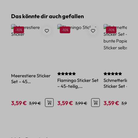
Produktgalerie überspringen
Das könnte dir auch gefallen
Rabatt
Rabatt
Rabatt
-10%
-10%
-10%
Durchschnittliche Bewertung von 5 von 
Durchschnittlich
Meerestiere Sticker
Flamingo Sticker Set
Schmetterlinge
Set – 45
– 45-teilig,
Sticker Set – 45
Papiersticker mit
Motivpapier für
bunte Papier-Min
maritimen Motiven
Bastelideen
Sticker selbstkle
3,59 €
3,59 €
3,59 €
Verkaufspreis:
Regulärer Preis:
Verkaufspreis:
Regulärer Preis:
Verkaufspreis:
Reguläre
3,99 €
3,99 €
3,99 €