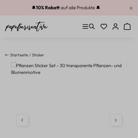
Zum Hauptinhalt springen
🔔
10% Rabatt
auf alle Produkte 🔔
Du hast 0 Produkt
Warenk
Startseite
Sticker
Bildergalerie überspringen