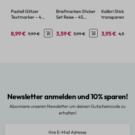
Pastell Glitzer
Briefmarken Sticker
Kolibri Sticker Se
Textmarker – 4
Set Reise – 45
transparent – 5
Farben mit feinem
Papier-Aufkleber im
verschiedene Mo
Glitzereffekt
Urlaubsdesign
8,99 €
3,59 €
3,95 €
Verkaufspreis:
Regulärer Preis:
Verkaufspreis:
Regulärer Preis:
Verkaufspreis:
Regulärer
9,99 €
3,99 €
4,39 €
Newsletter anmelden und 10% sparen!
Abonniere unseren Newsletter um deinen Gutscheincode zu
erhalten!