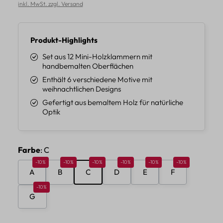
inkl. MwSt. zzgl. Versand
Produkt-Highlights
Set aus 12 Mini-Holzklammern mit
handbemalten Oberflächen
Enthält 6 verschiedene Motive mit
weihnachtlichen Designs
Gefertigt aus bemaltem Holz für natürliche
Optik
auswählen
Farbe
: C
Rabatt 10%
Rabatt 10%
Rabatt 10%
Rabatt 10%
Rabatt 10%
Rabatt 10%
-10%
-10%
-10%
-10%
-10%
-10%
A
B
C
D
E
F
Rabatt 10%
-10%
G