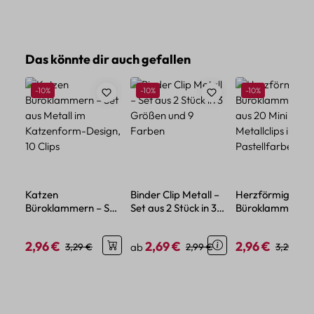
Produktgalerie überspringen
Das könnte dir auch gefallen
Rabatt
Rabatt
Rabatt
-10%
-10%
-10%
Katzen
Binder Clip Metall –
Herzförmige
Büroklammern – Set
Set aus 2 Stück in 3
Büroklammern – 
aus Metall im
Größen und 9
aus 20 Mini
Katzenform-Design,
Farben
Metallclips in
2,96 €
2,69 €
2,96 €
Verkaufspreis:
Regulärer Preis:
Verkaufspreis:
Regulärer Preis:
Verkaufspreis:
Regulärer
3,29 €
ab
2,99 €
3,29 €
10 Clips
Pastellfarben