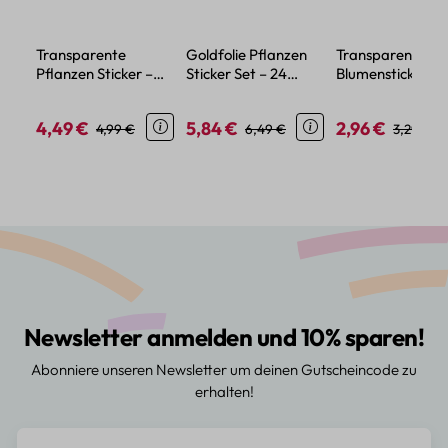
Transparente
Goldfolie Pflanzen
Transparente
Pflanzen Sticker –
Sticker Set – 24
Blumensticker – 
Wasserdichtes PET,
Motive aus
aus wasserdicht
Blumen- und
transparentem PET
PET-Material
4,49 €
5,84 €
2,96 €
Verkaufspreis:
Regulärer Preis:
Verkaufspreis:
Regulärer Preis:
Verkaufspreis:
Regulärer
4,99 €
6,49 €
3,29 €
Pflanzenmotive
Newsletter anmelden und 10% sparen!
Abonniere unseren Newsletter um deinen Gutscheincode zu
erhalten!