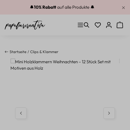
Zum Hauptinhalt springen
🔔
10% Rabatt
auf alle Produkte 🔔
Du hast 0 Produkt
Warenk
Startseite
Clips & Klammer
Bildergalerie überspringen