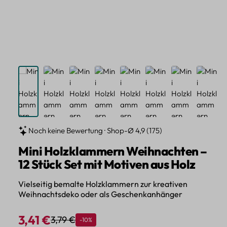
Noch keine Bewertung · Shop-Ø 4,9 (175)
Mini Holzklammern Weihnachten –
12 Stück Set mit Motiven aus Holz
Vielseitig bemalte Holzklammern zur kreativen
Weihnachtsdeko oder als Geschenkanhänger
3,41 €
3,79 €
Rabatt
-10%
Regulärer Preis:
Verkaufspreis: