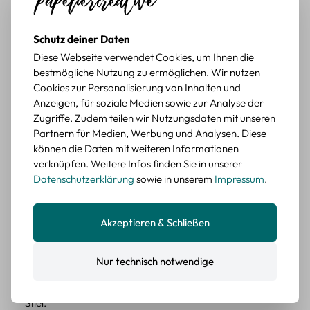
würde sie wieder kaufen.
BEWERTETER ARTIKEL
Schutz deiner Daten
Retro Briefmarken Sticker Set – 45 Papier-
Diese Webseite verwendet Cookies, um Ihnen die
Sticker mit Wald- und Tiermotiven
bestmögliche Nutzung zu ermöglichen. Wir nutzen
Cookies zur Personalisierung von Inhalten und
Durchschnittliche Bewertung von 5 von 5 Sternen
Erika G.
diesen Monat
Verifizierter Kauf
Anzeigen, für soziale Medien sowie zur Analyse der
Zugriffe. Zudem teilen wir Nutzungsdaten mit unseren
Schöne Motive
Partnern für Medien, Werbung und Analysen. Diese
Die Sticker passen gut zu meinen Büchern, würde sie
können die Daten mit weiteren Informationen
wieder kaufen.
verknüpfen. Weitere Infos finden Sie in unserer
BEWERTETER ARTIKEL
Datenschutzerklärung
sowie in unserem
Impressum
.
Retro Blumen Sticker Set – 45 Stück mit 15
verschiedene Motive
Farbe: F
Akzeptieren & Schließen
Durchschnittliche Bewertung von 5 von 5 Sternen
Erika G.
diesen Monat
Verifizierter Kauf
Nur technisch notwendige
Tolle Sticker
Schöne Deko-Teile für meine Bücher, es passt zu meinem
Stiel.