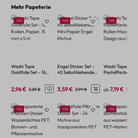
Produktgalerie überspringen
Mehr Papeterie
Rabatt
Rabatt
Rabatt
-10%
-10%
-10%
Washi Tape
Engel Sticker Set –
Washi Tape Set
Goldfolie Set – 16
45 Selbstklebende
Pastellfarben – 1
Rollen, Papier, 15 mm
Mini Papier Engel
Rollen Macaron
x 5 m
Motive
Design aus Papie
2,96 €
3,59 €
7,19 €
Verkaufspreis:
Regulärer Preis:
Verkaufspreis:
Regulärer Preis:
Verkaufspreis:
Regulä
3,29 €
3,99 €
ab
7,99 €
Produktgalerie überspringen
Rabatt
Rabatt
Rabatt
-10%
-10%
-10%