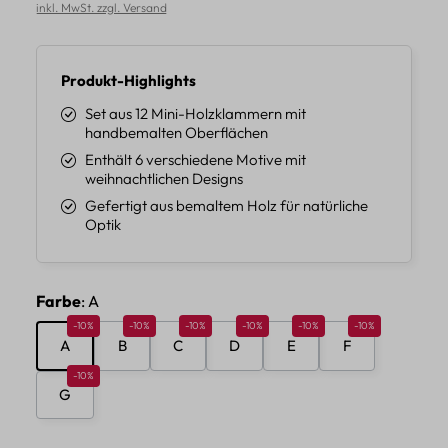
inkl. MwSt. zzgl. Versand
Produkt-Highlights
Set aus 12 Mini-Holzklammern mit
handbemalten Oberflächen
Enthält 6 verschiedene Motive mit
weihnachtlichen Designs
Gefertigt aus bemaltem Holz für natürliche
Optik
auswählen
Farbe
: A
Rabatt 10%
Rabatt 10%
Rabatt 10%
Rabatt 10%
Rabatt 10%
Rabatt 10%
-10%
-10%
-10%
-10%
-10%
-10%
A
B
C
D
E
F
Rabatt 10%
-10%
G