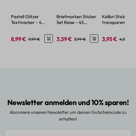
Pastell Glitzer
Briefmarken Sticker
Kolibri Sticker Se
Textmarker – 4
Set Reise – 45
transparent – 5
Farben mit feinem
Papier-Aufkleber im
verschiedene Mo
Glitzereffekt
Urlaubsdesign
8,99 €
3,59 €
3,95 €
Verkaufspreis:
Regulärer Preis:
Verkaufspreis:
Regulärer Preis:
Verkaufspreis:
Regulärer
9,99 €
3,99 €
4,39 €
Newsletter anmelden und 10% sparen!
Abonniere unseren Newsletter um deinen Gutscheincode zu
erhalten!