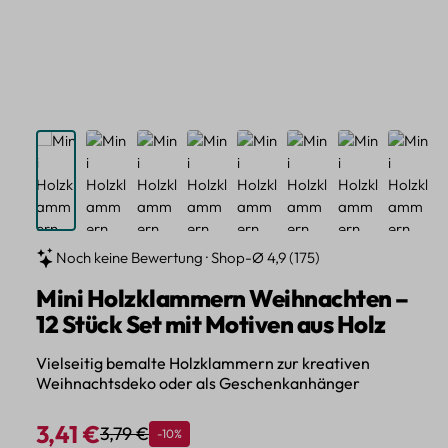
Noch keine Bewertung · Shop-Ø 4,9 (175)
Mini Holzklammern Weihnachten –
12 Stück Set mit Motiven aus Holz
Vielseitig bemalte Holzklammern zur kreativen
Weihnachtsdeko oder als Geschenkanhänger
3,41 €
3,79 €
Rabatt
-10%
Regulärer Preis:
Verkaufspreis: