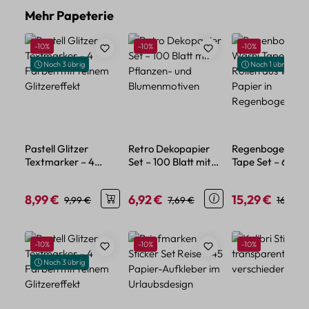
Produktgalerie überspringen
Mehr Papeterie
Rabatt
Rabatt
Rabatt
-10%
-10%
-10%
Noch 3 übrig
Noch 1 übrig
Pastell Glitzer
Retro Dekopapier
Regenbogen Was
Textmarker – 4
Set – 100 Blatt mit
Tape Set – 60 Ro
Farben mit feinem
Pflanzen- und
aus Washi-Papier
Glitzereffekt
Blumenmotiven
Regenbogenfar
8,99 €
6,92 €
15,29 €
Verkaufspreis:
Regulärer Preis:
Verkaufspreis:
Regulärer Preis:
Verkaufspreis:
Regulär
9,99 €
7,69 €
16,99 €
Produktgalerie überspringen
Rabatt
Rabatt
Rabatt
-10%
-10%
-10%
Noch 3 übrig