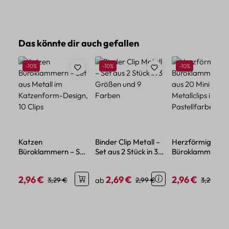
Produktgalerie überspringen
Das könnte dir auch gefallen
Rabatt
Rabatt
Rabatt
-10%
-10%
-10%
Katzen
Binder Clip Metall –
Herzförmige
Büroklammern – Set
Set aus 2 Stück in 3
Büroklammern – 
aus Metall im
Größen und 9
aus 20 Mini
Katzenform-Design,
Farben
Metallclips in
2,96 €
2,69 €
2,96 €
Verkaufspreis:
Regulärer Preis:
Verkaufspreis:
Regulärer Preis:
Verkaufspreis:
Regulärer
3,29 €
ab
2,99 €
3,29 €
10 Clips
Pastellfarben