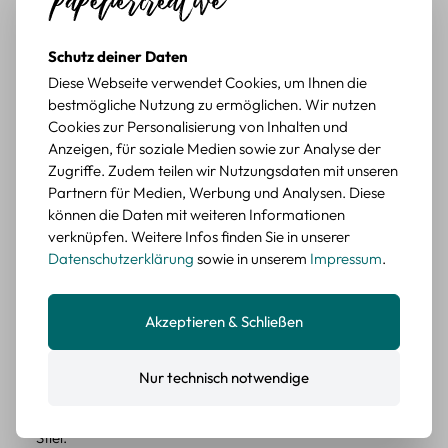
würde sie wieder kaufen.
BEWERTETER ARTIKEL
Schutz deiner Daten
Retro Briefmarken Sticker Set – 45 Papier-
Diese Webseite verwendet Cookies, um Ihnen die
Sticker mit Wald- und Tiermotiven
bestmögliche Nutzung zu ermöglichen. Wir nutzen
Cookies zur Personalisierung von Inhalten und
Durchschnittliche Bewertung von 5 von 5 Sternen
Erika G.
diesen Monat
Verifizierter Kauf
Anzeigen, für soziale Medien sowie zur Analyse der
Zugriffe. Zudem teilen wir Nutzungsdaten mit unseren
Schöne Motive
Partnern für Medien, Werbung und Analysen. Diese
Die Sticker passen gut zu meinen Büchern, würde sie
können die Daten mit weiteren Informationen
wieder kaufen.
verknüpfen. Weitere Infos finden Sie in unserer
BEWERTETER ARTIKEL
Datenschutzerklärung
sowie in unserem
Impressum
.
Retro Blumen Sticker Set – 45 Stück mit 15
verschiedene Motive
Farbe: F
Akzeptieren & Schließen
Durchschnittliche Bewertung von 5 von 5 Sternen
Erika G.
diesen Monat
Verifizierter Kauf
Nur technisch notwendige
Tolle Sticker
Schöne Deko-Teile für meine Bücher, es passt zu meinem
Stiel.