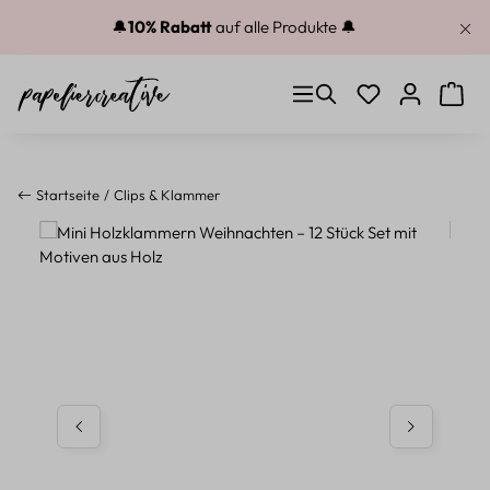
Zum Hauptinhalt springen
🔔
10% Rabatt
auf alle Produkte 🔔
Du hast 0 Produkt
Warenk
Startseite
Clips & Klammer
Bildergalerie überspringen