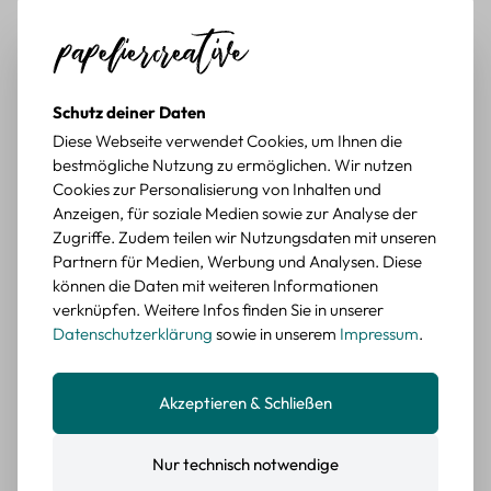
Durchschnittliche Bewertung von 5 von 5 Sternen
Erika G.
diesen Monat
Verifizierter Kauf
Schöne Motive
Tolle Motive, Briefmarken gehen zu vielen Projekten,
würde sie wieder kaufen.
Schutz deiner Daten
BEWERTETER ARTIKEL
Diese Webseite verwendet Cookies, um Ihnen die
Retro Briefmarken Sticker Set – 45 Papier-
bestmögliche Nutzung zu ermöglichen. Wir nutzen
Sticker mit Wald- und Tiermotiven
Cookies zur Personalisierung von Inhalten und
Anzeigen, für soziale Medien sowie zur Analyse der
Durchschnittliche Bewertung von 5 von 5 Sternen
Erika G.
diesen Monat
Verifizierter Kauf
Zugriffe. Zudem teilen wir Nutzungsdaten mit unseren
Schöne Motive
Partnern für Medien, Werbung und Analysen. Diese
Die Sticker passen gut zu meinen Büchern, würde sie
können die Daten mit weiteren Informationen
wieder kaufen.
verknüpfen. Weitere Infos finden Sie in unserer
Datenschutzerklärung
sowie in unserem
Impressum
.
BEWERTETER ARTIKEL
Retro Blumen Sticker Set – 45 Stück mit 15
verschiedene Motive
Akzeptieren & Schließen
Farbe: F
Nur technisch notwendige
Durchschnittliche Bewertung von 5 von 5 Sternen
Erika G.
diesen Monat
Verifizierter Kauf