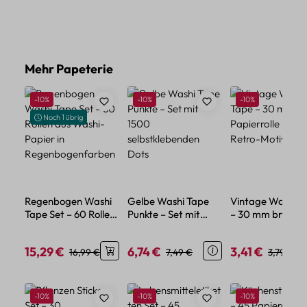
Produktgalerie überspringen
Mehr Papeterie
Rabatt
Rabatt
Rabatt
-10%
-10%
-10%
Noch 1 übrig
Regenbogen Washi
Gelbe Washi Tape
Vintage Washi T
Tape Set – 60 Rollen
Punkte – Set mit
– 30 mm breite
aus Washi-Papier in
1500
Papierrolle mit
Regenbogenfarben
selbstklebenden
Retro-Motiv
15,29 €
6,74 €
3,41 €
Verkaufspreis:
Regulärer Preis:
Verkaufspreis:
Regulärer Preis:
Verkaufspreis:
Regulärer
16,99 €
7,49 €
3,79 €
Dots
Produktgalerie überspringen
Rabatt
Rabatt
Rabatt
-10%
-10%
-10%