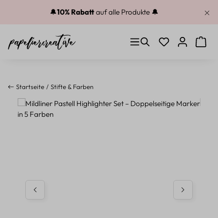
Zum Hauptinhalt springen
🔔
10% Rabatt
auf alle Produkte 🔔
Du hast 0 Produkt
Warenk
Startseite
Stifte & Farben
Bildergalerie überspringen