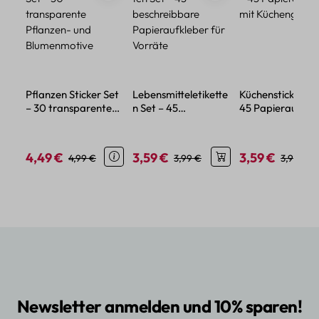
Pflanzen Sticker Set
Lebensmitteletikette
Küchensticker Se
– 30 transparente
n Set – 45
45 Papieraufkle
Pflanzen- und
beschreibbare
mit Küchengerä
Blumenmotive
Papieraufkleber für
Vorräte
4,49 €
3,59 €
3,59 €
Verkaufspreis:
Regulärer Preis:
Verkaufspreis:
Regulärer Preis:
Verkaufspreis:
Reguläre
4,99 €
3,99 €
3,99 €
Newsletter anmelden und 10% sparen!