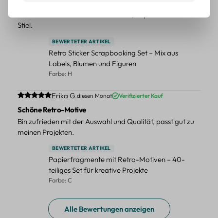
Tolle Sticker
Schöne Deko-Teile für meine Bücher, es passt zu meinem
Stiel.
BEWERTETER ARTIKEL
Retro Sticker Scrapbooking Set – Mix aus
Labels, Blumen und Figuren
Farbe: H
Durchschnittliche Bewertung von 5 von 5 Sternen
Erika G.
diesen Monat
Verifizierter Kauf
Schöne Retro-Motive
Bin zufrieden mit der Auswahl und Qualität, passt gut zu
meinen Projekten.
BEWERTETER ARTIKEL
Papierfragmente mit Retro-Motiven – 40-
teiliges Set für kreative Projekte
Farbe: C
Alle Bewertungen anzeigen