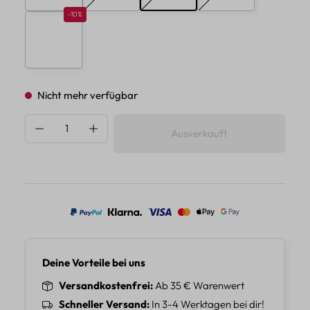
Rabatt 10%
-10%
E
Nicht mehr verfügbar
Produkt Anzahl: Gib den gewünschten Wert 
Ausverkauft
Deine Vorteile bei uns
Versandkostenfrei
Ab 35 € Warenwert
Schneller Versand
In 3-4 Werktagen bei dir!