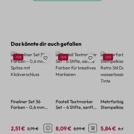
Produktgalerie überspringen
Das könnte dir auch gefallen
Rabatt
Rabatt
Rabatt
-10%
-10%
-10%
Fineliner Set 36
Pastell Textmarker
Mehrfarbiges
Farben – 0,6 mm
Set – 6 Stifte, sanfte
Stempelkissen –
Spitze mit
Farben für kreatives
Retro Stil Design
Klickverschluss
Markieren
wasserbasierter
Tinte
2,51 €
8,09 €
5,84 €
Verkaufspreis:
Regulärer Preis:
Verkaufspreis:
Regulärer Preis:
Verkaufspreis:
Reguläre
2,79 €
8,99 €
6,49 €