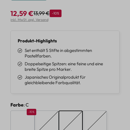
12,59 €
13,99 €
Rabatt
-10%
Regulärer Preis:
Verkaufspreis:
inkl. MwSt. zzgl. Versand
Produkt-Highlights
Set enthält 5 Stifte in abgestimmten
Pastellfarben.
Doppelseitige Spitzen: eine feine und eine
breite Spitze pro Marker.
Japanisches Originalprodukt für
gleichbleibende Farbqualität.
auswählen
Farbe
: C
Rabatt 10%
-10%
A
B
C
D
(Diese Option ist zurzeit nicht verfügbar.)
(Diese Option ist zurzeit nicht verf
(Diese Option ist zur