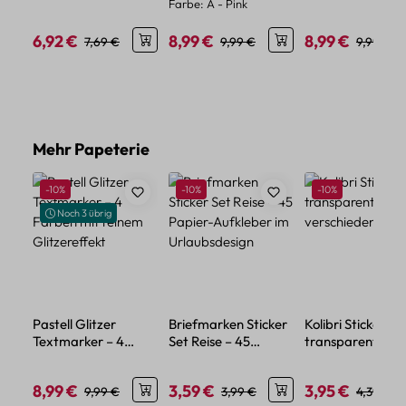
Farbe:
A - Pink
Kunststoffgriff
Glitzereffekt
kreative
Anwendungen
6,92 €
8,99 €
8,99 €
Verkaufspreis:
Regulärer Preis:
Verkaufspreis:
Regulärer Preis:
Verkaufspreis:
Regulärer
7,69 €
9,99 €
9,99 €
Produktgalerie überspringen
Mehr Papeterie
Rabatt
Rabatt
Rabatt
-10%
-10%
-10%
Noch 3 übrig
Pastell Glitzer
Briefmarken Sticker
Kolibri Sticker Se
Textmarker – 4
Set Reise – 45
transparent – 5
Farben mit feinem
Papier-Aufkleber im
verschiedene Mo
Glitzereffekt
Urlaubsdesign
8,99 €
3,59 €
3,95 €
Verkaufspreis:
Regulärer Preis:
Verkaufspreis:
Regulärer Preis:
Verkaufspreis:
Regulärer
9,99 €
3,99 €
4,39 €