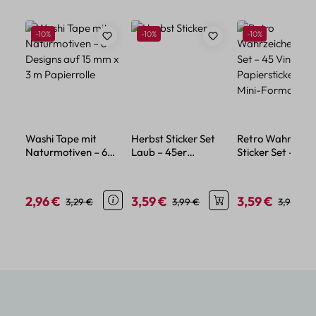
Produktgalerie überspringen
Rabatt
Rabatt
Rabatt
-10%
-10%
-10%
Washi Tape mit
Herbst Sticker Set
Retro Wahrzeich
Naturmotiven – 6
Laub – 45er
Sticker Set – 45
Designs auf 15 mm x
Papierdeko mit
Vintage
3 m Papierrolle
Blättermotiven
Papiersticker im
Mini-Format
2,96 €
3,59 €
3,59 €
Verkaufspreis:
Regulärer Preis:
Verkaufspreis:
Regulärer Preis:
Verkaufspreis:
Reguläre
3,29 €
3,99 €
3,99 €