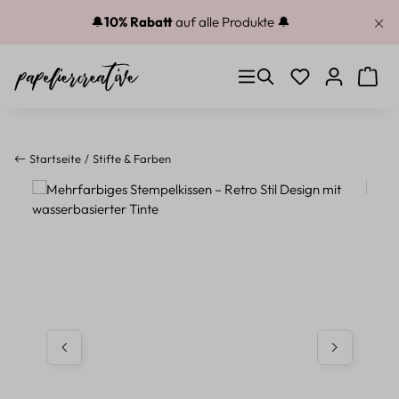
Zum Hauptinhalt springen
🔔
10% Rabatt
auf alle Produkte 🔔
Du hast 0 Produkt
Warenk
Startseite
Stifte & Farben
Bildergalerie überspringen