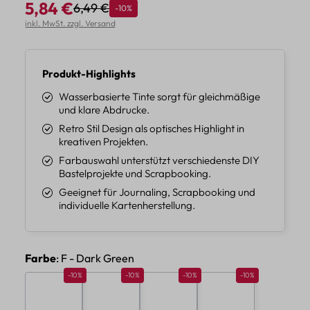
5,84 €
6,49 €
Rabatt
-10%
Regulärer Preis:
Verkaufspreis:
inkl. MwSt. zzgl. Versand
Produkt-Highlights
Wasserbasierte Tinte sorgt für gleichmäßige
und klare Abdrucke.
Retro Stil Design als optisches Highlight in
kreativen Projekten.
Farbauswahl unterstützt verschiedenste DIY
Bastelprojekte und Scrapbooking.
Geeignet für Journaling, Scrapbooking und
individuelle Kartenherstellung.
auswählen
Farbe
: F - Dark Green
Rabatt 10%
Rabatt 10%
Rabatt 10%
Rabatt 10%
-10%
-10%
-10%
-10%
A - Yellow
B - Gold
C - Red
D - Copper