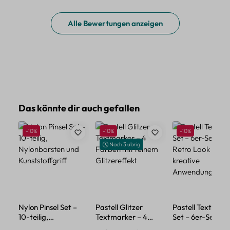
Alle Bewertungen anzeigen
Produktgalerie überspringen
Das könnte dir auch gefallen
Rabatt
Rabatt
Rabatt
-10%
-10%
-10%
Noch 3 übrig
Nylon Pinsel Set –
Pastell Glitzer
Pastell Textmark
10-teilig,
Textmarker – 4
Set – 6er-Set im
Nylonborsten und
Farben mit feinem
Retro Look für