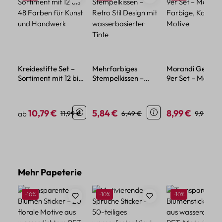
Kreidestifte Set –
Mehrfarbiges
Morandi Gel Stif
Sortiment mit 12 bis
Stempelkissen –
9er Set – Macar
48 Farben für Kunst
Retro Stil Design mit
Farbige, Kawaii
und Handwerk
wasserbasierter
Motive
Tinte
10,79 €
5,84 €
8,99 €
Verkaufspreis:
Regulärer Preis:
Verkaufspreis:
Regulärer Preis:
Verkaufspreis:
Regulärer
ab
11,99 €
6,49 €
9,99 €
Produktgalerie überspringen
Mehr Papeterie
Rabatt
Rabatt
Rabatt
-10%
-10%
-10%