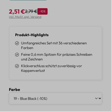
2,51 €
2,79 €
Rabatt
-10%
Regulärer Preis:
Verkaufspreis:
inkl. MwSt. zzgl. Versand
Produkt-Highlights
Umfangreiches Set mit 36 verschiedenen
Farben
Feine 0,6 mm Spitzen für präzises Schreiben
und Zeichnen
Klickverschluss schützt zuverlässig vor
Kappenverlust
auswählen
Farbe