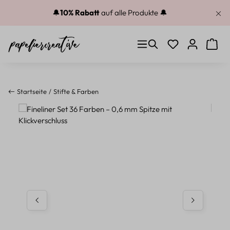
Zum Hauptinhalt springen
🔔
10% Rabatt
auf alle Produkte 🔔
Du hast 0 Produkt
Warenk
Startseite
Stifte & Farben
Bildergalerie überspringen