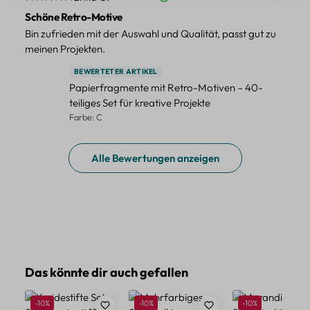
Schöne Retro-Motive
Bin zufrieden mit der Auswahl und Qualität, passt gut zu
meinen Projekten.
BEWERTETER ARTIKEL
Papierfragmente mit Retro-Motiven – 40-
teiliges Set für kreative Projekte
Farbe: C
Alle Bewertungen anzeigen
Produktgalerie überspringen
Das könnte dir auch gefallen
Rabatt
Rabatt
Rabatt
-10%
-10%
-10%