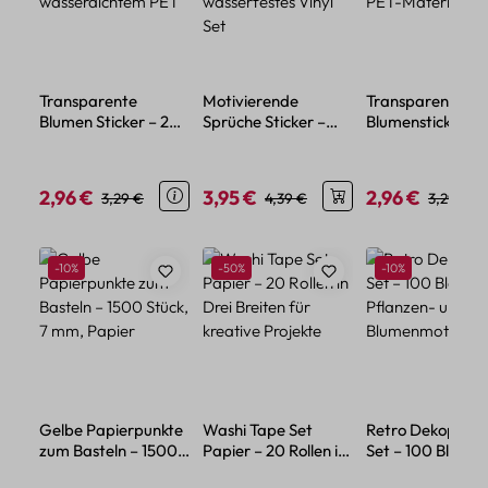
Transparente
Motivierende
Transparente
Blumen Sticker – 20
Sprüche Sticker –
Blumensticker – 
florale Motive aus
50-teiliges
aus wasserdicht
wasserdichtem PET
wasserfestes Vinyl
PET-Material
Set
2,96 €
3,95 €
2,96 €
Verkaufspreis:
Regulärer Preis:
Verkaufspreis:
Regulärer Preis:
Verkaufspreis:
Regulärer
3,29 €
4,39 €
3,29 €
Produktgalerie überspringen
Rabatt
Rabatt
Rabatt
-10%
-50%
-10%
Gelbe Papierpunkte
Washi Tape Set
Retro Dekopapie
zum Basteln – 1500
Papier – 20 Rollen in
Set – 100 Blatt m
Stück, 7 mm, Papier
Drei Breiten für
Pflanzen- und