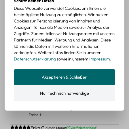
Schutz deiner Daten
Durchschnittliche Bewertung von 5 von 5 Sternen
Erika G.
diesen Monat
Verifizierter Kauf
Diese Webseite verwendet Cookies, um Ihnen die
Schöne Motive
bestmögliche Nutzung zu ermöglichen. Wir nutzen
Die Sticker passen gut zu meinen Büchern, würde sie
Cookies zur Personalisierung von Inhalten und
wieder kaufen.
Anzeigen, für soziale Medien sowie zur Analyse der
BEWERTETER ARTIKEL
Zugriffe. Zudem teilen wir Nutzungsdaten mit unseren
Retro Blumen Sticker Set – 45 Stück mit 15
Partnern für Medien, Werbung und Analysen. Diese
verschiedene Motive
können die Daten mit weiteren Informationen
Farbe: F
verknüpfen. Weitere Infos finden Sie in unserer
Datenschutzerklärung
sowie in unserem
Impressum
.
Durchschnittliche Bewertung von 5 von 5 Sternen
Erika G.
diesen Monat
Verifizierter Kauf
Tolle Sticker
Akzeptieren & Schließen
Schöne Deko-Teile für meine Bücher, es passt zu meinem
Stiel.
Nur technisch notwendige
BEWERTETER ARTIKEL
Retro Sticker Scrapbooking Set – Mix aus
Labels, Blumen und Figuren
Farbe: H
Durchschnittliche Bewertung von 5 von 5 Sternen
Erika G.
diesen Monat
Verifizierter Kauf