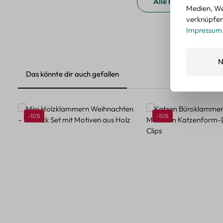
Alle Bewertungen a
Medien, We
verknüpfen.
Impressum
N
Das könnte dir auch gefallen
Produktgalerie überspringen
Rabatt
Rabatt
-10%
-10%