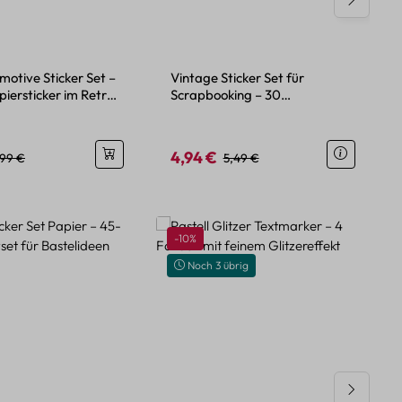
otive Sticker Set –
Vintage Sticker Set für
piersticker im Retro-
Scrapbooking – 30
Papieraufkleber im Retro-Stil
4,94 €
eis:
egulärer Preis:
Verkaufspreis:
Regulärer Preis:
,99 €
5,49 €
Rabatt
-10%
Noch 3 übrig