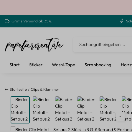
 Hauptinhalt springen
Zur Suche springen
Zur Hauptnavigation springen
Gratis Versand ab 35 €
Sch
Start
Sticker
Washi-Tape
Scrapbooking
Holzs
Startseite
Clips & Klammer
Bildergalerie überspringen