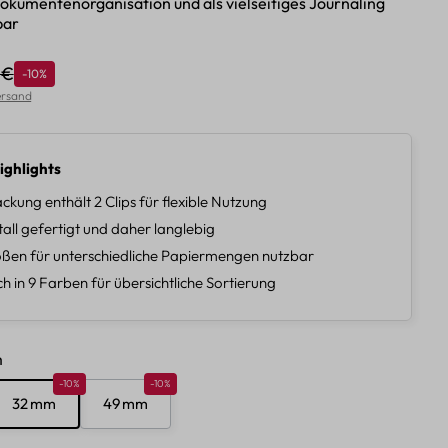
 Dokumentenorganisation und als vielseitiges Journaling
bar
 €
Rabatt
-10%
lärer Preis:
Versand
ighlights
ckung enthält 2 Clips für flexible Nutzung
all gefertigt und daher langlebig
ößen für unterschiedliche Papiermengen nutzbar
ch in 9 Farben für übersichtliche Sortierung
hlen
m
10%
Rabatt 10%
Rabatt 10%
-10%
-10%
32 mm
49 mm