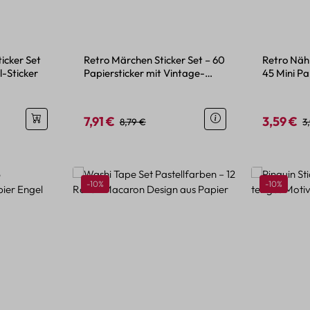
ticker Set
Retro Märchen Sticker Set – 60
Retro Nähm
l-Sticker
Papiersticker mit Vintage-
45 Mini Pa
Motiven
Design
7,91 €
3,59 €
is:
Verkaufspreis:
Regulärer Preis:
Verkaufspr
R
8,79 €
3
Rabatt
Rabatt
-10%
-10%