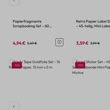
Papierfragmente
Retro Papier Label S
Scrapbooking Set – 60
– 45-teilig, Mini Labe
Vintage- und Retro-Motive
4,94 €
3,59 €
Verkaufspreis:
Regulärer Preis:
Verkaufspreis:
Regulärer Pre
5,49 €
3,99 €
Produktgalerie überspringen
Rabatt
Rabatt
-10%
-10%