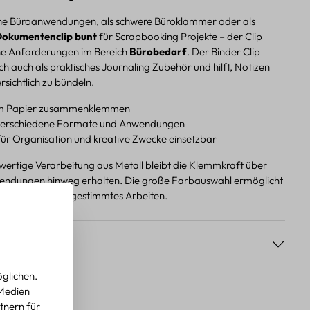
che Büroanwendungen, als schwere Büroklammer oder als
okumentenclip bunt
für Scrapbooking Projekte – der Clip
iche Anforderungen im Bereich
Bürobedarf
. Der Binder Clip
ich auch als praktisches Journaling Zubehör und hilft, Notizen
sichtlich zu bündeln.
eim Papier zusammenklemmen
 verschiedene Formate und Anwendungen
 für Organisation und kreative Zwecke einsetzbar
wertige Verarbeitung aus Metall bleibt die Klemmkraft über
endungen hinweg erhalten. Die große Farbauswahl ermöglicht
bles, farblich abgestimmtes Arbeiten.
s
glichen.
 Medien
tnern für