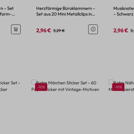
n – Set
Herzförmige Büroklammern –
Musiknote
nform-
Set aus 20 Mini Metallclips in
– Schwarz 
Pastellfarben
Stück
2,96 €
2,96 €
is:
Verkaufspreis:
Regulärer Preis:
Verkaufspr
Re
3,29 €
3
Rabatt
Rabatt
-10%
-10%