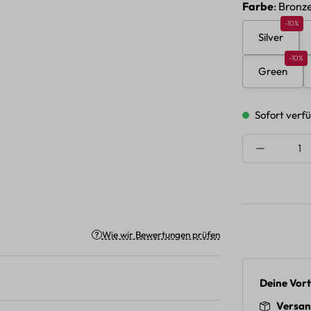
auswäh
Farbe
: Bronz
Rabatt 1
-10%
Silver
Rabatt
-10%
Green
Sofort verfü
Produkt A
Wie wir Bewertungen prüfen
Deine Vort
Versan