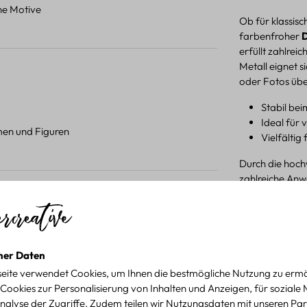
ene Motive
Ob für klassis
farbenfroher
D
erfüllt zahlre
Metall eignet s
oder Fotos über
Stabil b
Ideal für
umen und Figuren
Vielfältig
Durch die hoch
zahlreiche Anw
zudem ein flexi
 Projekten.
Produktdetail
für kreative Projekte
ner Daten
eite verwendet Cookies, um Ihnen die bestmögliche Nutzung zu ermö
Cookies zur Personalisierung von Inhalten und Anzeigen, für soziale
nalyse der Zugriffe. Zudem teilen wir Nutzungsdaten mit unseren Par