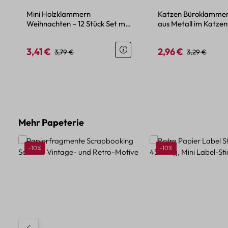
Mini Holzklammern
Katzen Büroklammer
Weihnachten – 12 Stück Set mit
aus Metall im Katze
Motiven aus Holz
Design, 10 Clips
3,41 €
2,96 €
Verkaufspreis:
Regulärer Preis:
Verkaufspreis:
Regulärer Pre
3,79 €
3,29 €
Produktgalerie überspringen
Mehr Papeterie
Rabatt
Rabatt
-10%
-10%