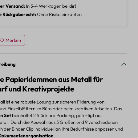
ler Versand
In 3-4 Werktagen bei dir!
e Rückgaberecht
Ohne Risiko einkaufen
Merken
reibung
he Papierklemmen aus Metall für
rf und Kreativprojekte
all ist eine robuste Lösung zur sicheren Fixierung von
und Einzelblättern im Büro oder beim kreativen Arbeiten. Das
n Set
beinhaltet 2 Stück pro Packung, gefertigt aus
tall. Durch die Auswahl aus 3 Größen und 9 verschiedenen
ch der Binder Clip individuell an Ihre Bedürfnisse anpassen und
Dokumentenorganisation
.