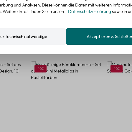
nzeigen
rbung und Analysen. Diese können die Daten mit weiteren Informat
 Weitere Infos finden Sie in unserer
Datenschutzerklärung
sowie in u
.
ur technisch notwendige
Akzeptieren & Schließe
Rabatt
Rabatt
-10%
-10%