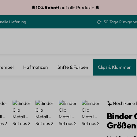
🔔
10% Rabatt
auf alle Produkte 🔔
nelle Lieferung
30 Tage Rückgabe
tempel
Haftnotizen
Stifte & Farben
Clips & Klammer
Noch keine 
Binder C
Größen 