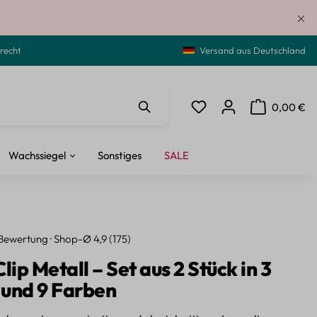
recht
Versand aus Deutschland
0,00 €
Du hast 0 Produkte auf de
Warenkorb ent
Wachssiegel
Sonstiges
SALE
Bewertung · Shop-Ø 4,9 (175)
lip Metall – Set aus 2 Stück in 3
und 9 Farben