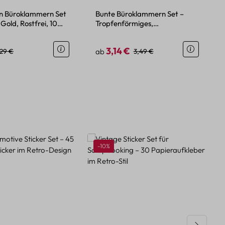
n Büroklammern Set
Bunte Büroklammern Set –
Gold, Rostfrei, 10
Tropfenförmiges,
minimalistisches Design in
Metallic-Farben
3,14 €
eis:
gulärer Preis:
Verkaufspreis:
Regulärer Preis:
,29 €
ab
3,49 €
Rabatt
-10%