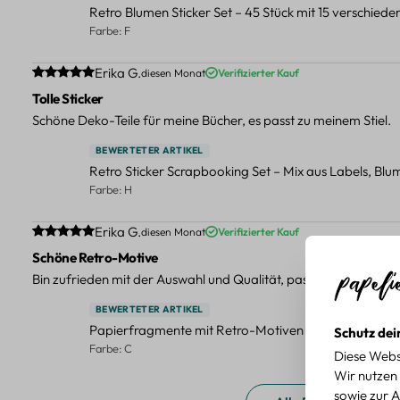
Retro Blumen Sticker Set – 45 Stück mit 15 verschied
Farbe: F
Durchschnittliche Bewertung von 5 von 5 Sternen
Erika G.
diesen Monat
Verifizierter Kauf
Tolle Sticker
Schöne Deko-Teile für meine Bücher, es passt zu meinem Stiel.
BEWERTETER ARTIKEL
Retro Sticker Scrapbooking Set – Mix aus Labels, Bl
Farbe: H
Durchschnittliche Bewertung von 5 von 5 Sternen
Erika G.
diesen Monat
Verifizierter Kauf
Schöne Retro-Motive
Bin zufrieden mit der Auswahl und Qualität, passt gut zu meinen
BEWERTETER ARTIKEL
Papierfragmente mit Retro-Motiven – 40-teiliges Set 
Schutz dei
Farbe: C
Diese Webs
Wir nutzen 
sowie zur A