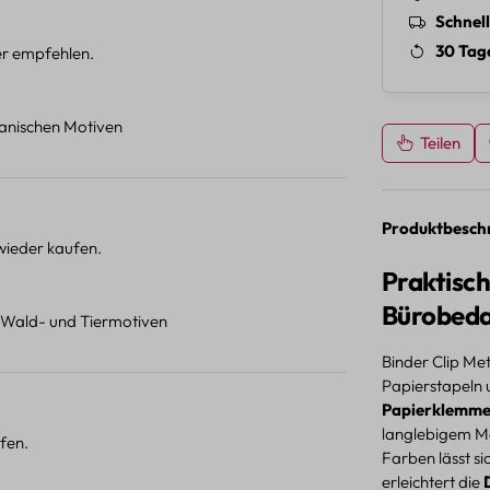
Schnel
30 Tag
ter empfehlen.
otanischen Motiven
Teilen
Produktbesch
 wieder kaufen.
Praktisc
Bürobeda
t Wald- und Tiermotiven
Binder Clip Met
Papierstapeln 
Papierklemme
langlebigem Me
fen.
Farben lässt si
erleichtert die